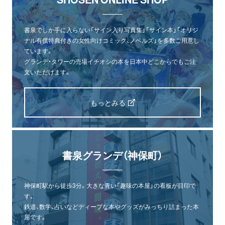
書泉でしか手に入らない「サイン入り写真集」「サイン本」「オリジ
ナル有償特典付きの女性向けコミック、ノベルズ」を多数ご用意し
ています。
グランデ・タワーの売場イチオシの本を日本中どこからでもご注
文いただけます。
もっとみる
書泉グランデ（神保町）
神保町駅から徒歩3分。大きな青い「趣味の本屋」の看板が目印で
す。
鉄道、数学、占いなどディープな本やグッズがみっちり詰まった本
屋です。