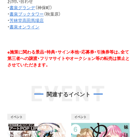
お問い合わせ
・
書泉グランデ
（神保町）
・
書泉ブックタワー
（秋葉原）
・
芳林堂高田馬場店
・
書泉オンライン
※施策に関わる景品・特典・サイン本他・応募券・引換券等は、全て
第三者への譲渡・フリマサイトやオークション等の転売は禁止と
させていただきます。
EVENT
関連するイベント
イベント
イベント