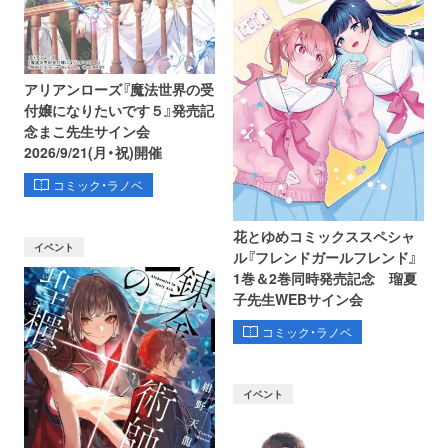
アリアンローズ『魔法世界の受
付嬢になりたいです５』発売記
念まこ先生サイン会
2026/9/21(月・祝)開催
コミック・ラノベ
花とゆめコミックススペシャ
イベント
ル『フレンドガールフレンド』
1巻＆2巻同時発売記念 瑠夏
子先生WEBサイン会
コミック・ラノベ
イベント