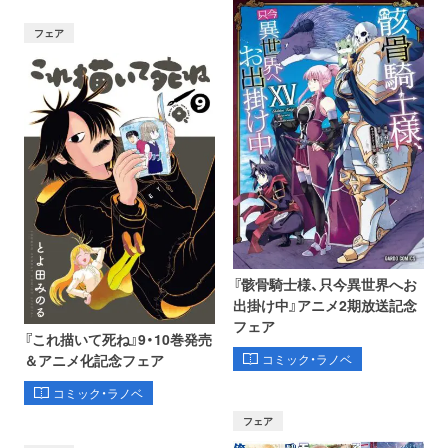
フェア
『骸骨騎士様、只今異世界へお
出掛け中』アニメ2期放送記念
フェア
『これ描いて死ね』9・10巻発売
コミック・ラノベ
＆アニメ化記念フェア
コミック・ラノベ
フェア