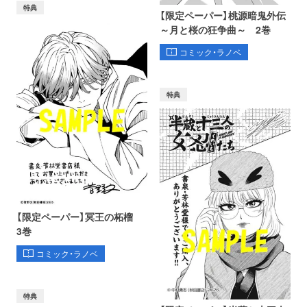
特典
【限定ペーパー】桃源暗鬼外伝
～月と桜の狂争曲～ 2巻
コミック・ラノベ
特典
【限定ペーパー】冥王の柘榴
3巻
コミック・ラノベ
特典