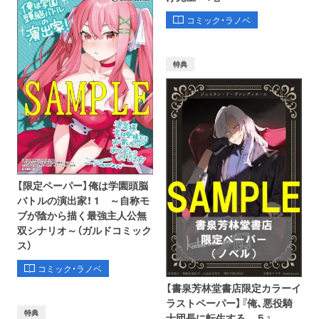
コミック・ラノベ
特典
【限定ペーパー】俺は学園頭脳
バトルの演出家！ 1 ～自称モ
ブが陰から描く最強主人公無
双シナリオ～（ガルドコミック
ス）
コミック・ラノベ
【書泉芳林堂書店限定カラーイ
ラストペーパー】『俺、悪役騎
特典
士団長に転生する。 ５』