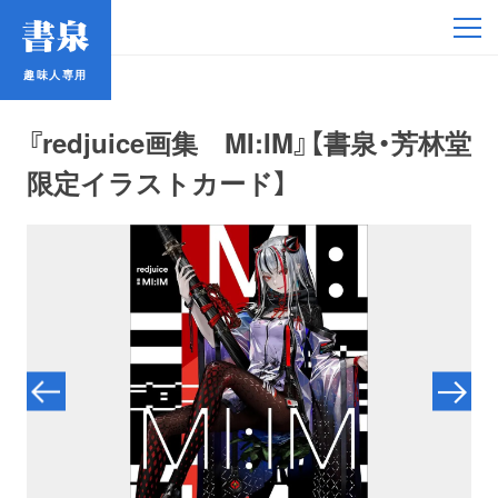
趣味人専用
趣味人専用
『redjuice画集 MI:IM』【書泉・芳林堂
限定イラストカード】
アイドル
鉄道・バス
コミック・ラノベ
占い