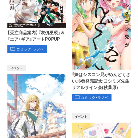
【受注商品案内】『灰仭巫覡』＆
『エア・ギア』アートPOPUP
コミック・ラノベ
イベント
『妹はシスコン兄がめんどくさ
い』6巻発売記念 ヨシミズ先生
リアルサイン会(秋葉原)
コミック・ラノベ
イベント