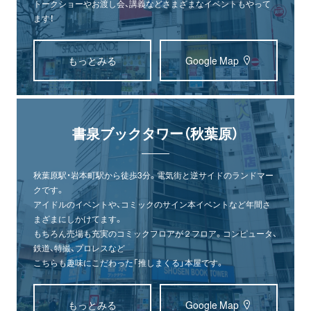
トークショーやお渡し会、講義などさまざまなイベントもやって
ます！
もっとみる
Google Map
書泉ブックタワー（秋葉原）
秋葉原駅・岩本町駅から徒歩3分。電気街と逆サイドのランドマー
クです。
アイドルのイベントや、コミックのサイン本イベントなど年間さ
まざまにしかけてます。
もちろん売場も充実のコミックフロアが２フロア。コンピュータ、
鉄道、特撮、プロレスなど
こちらも趣味にこだわった「推しまくる」本屋です。
もっとみる
Google Map