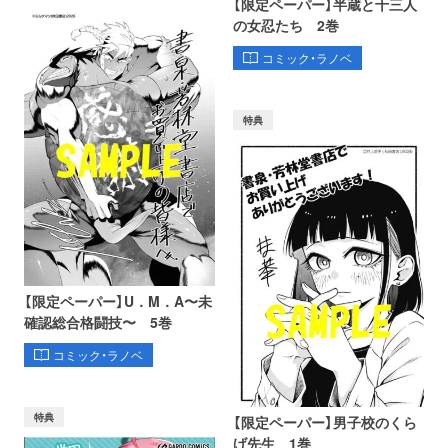
【限定ペーパー】半蔵と十三人
の女忍たち 2巻
コミック・ラノベ
特典
【限定ペーパー】U．M．A〜未
確認総合格闘技〜 5巻
コミック・ラノベ
特典
【限定ペーパー】男子校のくら
げ先生 1巻