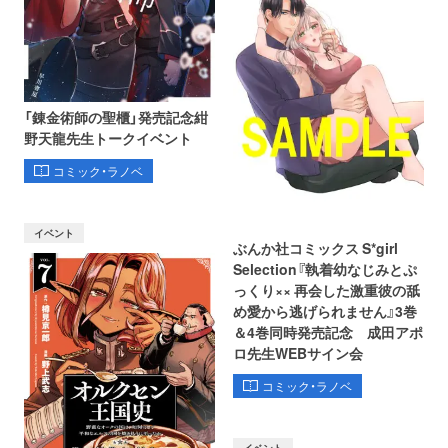
「錬金術師の聖櫃」発売記念紺
野天龍先生トークイベント
コミック・ラノベ
イベント
ぶんか社コミックス S*girl
Selection『執着幼なじみとぷ
っくり×× 再会した激重彼の舐
め愛から逃げられません』3巻
＆4巻同時発売記念 成田アポ
ロ先生WEBサイン会
コミック・ラノベ
イベント