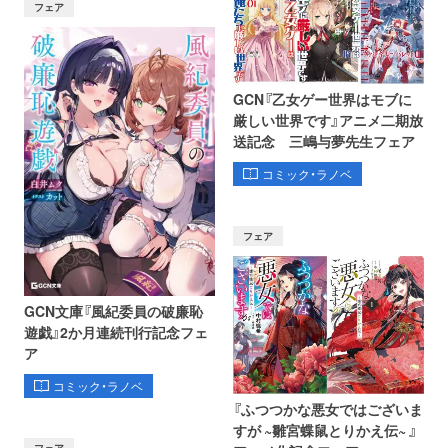
フェア
GCN『乙女ゲー世界はモブに
厳しい世界です』アニメ二期放
送記念 三嶋与夢先生フェア
コミック・ラノベ
フェア
GCN文庫『風紀委員の破廉恥
遊戯』2か月連続刊行記念フェ
ア
コミック・ラノベ
『ふつつかな悪女ではございま
すが ~雛宮蝶鼠とりかえ伝~ 』
フェア