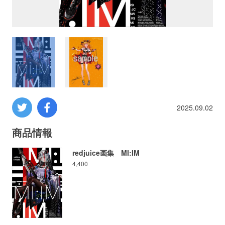
プロレス
数学
コンピューター
ミリタリー
2025.09.02
その他
商品情報
redjuice画集 MI:IM
4,400
イベント
特典
フェア
お知らせ
会社概要
プライバシーポリシー