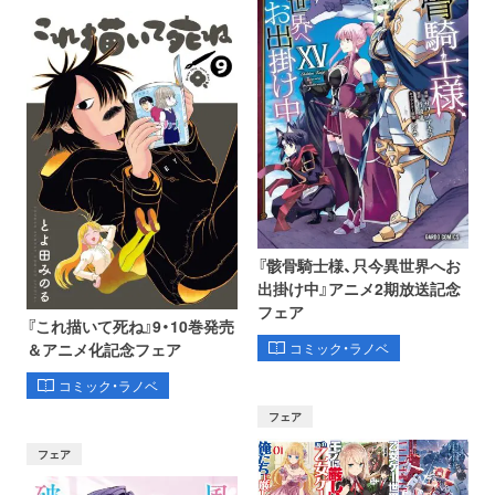
『骸骨騎士様、只今異世界へお
出掛け中』アニメ2期放送記念
フェア
『これ描いて死ね』9・10巻発売
コミック・ラノベ
＆アニメ化記念フェア
コミック・ラノベ
フェア
フェア