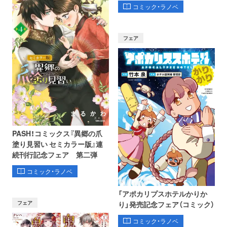
コミック・ラノベ
フェア
PASH！コミックス『異郷の爪
塗り見習い セミカラー版』連
続刊行記念フェア 第二弾
コミック・ラノベ
「アポカリプスホテルかりか
フェア
り」発売記念フェア（コミック）
コミック・ラノベ