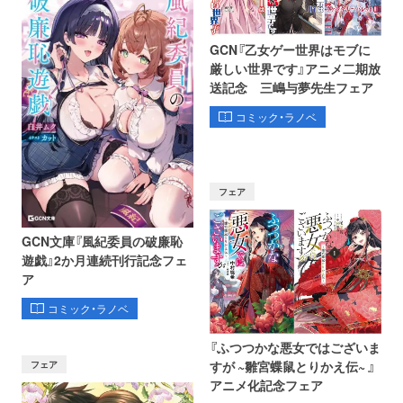
GCN『乙女ゲー世界はモブに
厳しい世界です』アニメ二期放
送記念 三嶋与夢先生フェア
コミック・ラノベ
フェア
GCN文庫『風紀委員の破廉恥
遊戯』2か月連続刊行記念フェ
ア
コミック・ラノベ
『ふつつかな悪女ではございま
フェア
すが ~雛宮蝶鼠とりかえ伝~ 』
アニメ化記念フェア