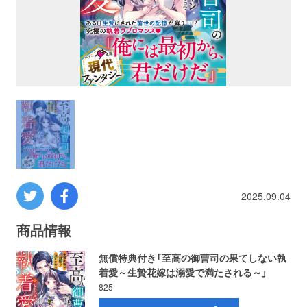
プロレス
数学
コンピューター
ミリタリー
その他
2025.09.04
イベント
特典
商品情報
無償特典付き「至高の御曹司の果てしない執
フェア
お知らせ
着愛～生贄花嫁は溺愛で満たされる～」
825
会社概要
プライバシーポリシー