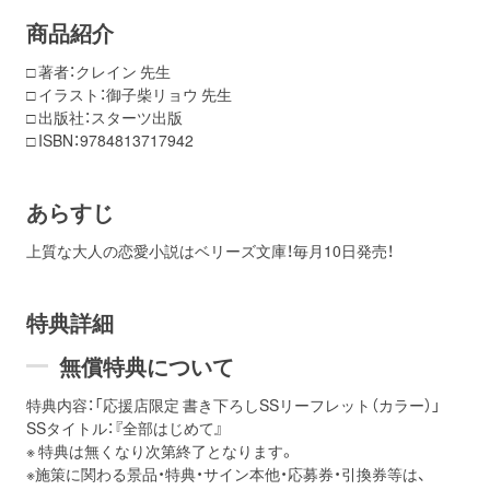
商品紹介
□ 著者：クレイン 先生
□ イラスト：御子柴リョウ 先生
□ 出版社：スターツ出版
□ ISBN：9784813717942
あらすじ
上質な大人の恋愛小説はベリーズ文庫！毎月10日発売！
特典詳細
無償特典について
特典内容：「応援店限定 書き下ろしSSリーフレット（カラー）」
SSタイトル：『全部はじめて』
※ 特典は無くなり次第終了となります。
※施策に関わる景品・特典・サイン本他・応募券・引換券等は、