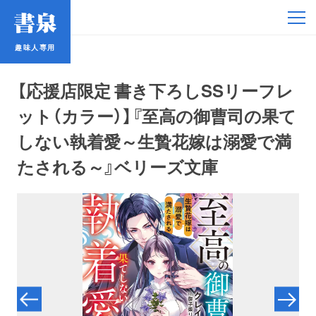
趣味人専用
趣味人専用
【応援店限定 書き下ろしSSリーフレ
ット（カラー）】『至高の御曹司の果て
しない執着愛～生贄花嫁は溺愛で満
たされる～』ベリーズ文庫
アイドル
鉄道・バス
コミック・ラノベ
占い