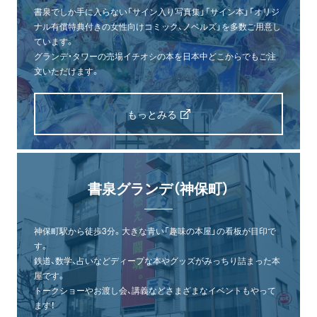
書泉でしか手に入らない「サイン入り写真集」「サイン本」「オリジ
ナル有償特典付きの女性向けコミック、ノベルズ」を多数ご用意し
ています。
グランデ・タワーの売場イチオシの本を日本中どこからでもご注
文いただけます。
もっとみる
書泉グランデ（神保町）
神保町駅から徒歩3分。大きな青い「趣味の本屋」の看板が目印で
す。
鉄道、数学、占いなどディープな本やグッズがみっちり詰まった本
屋です。
トークショーやお渡し会、講義などさまざまなイベントもやって
ます！