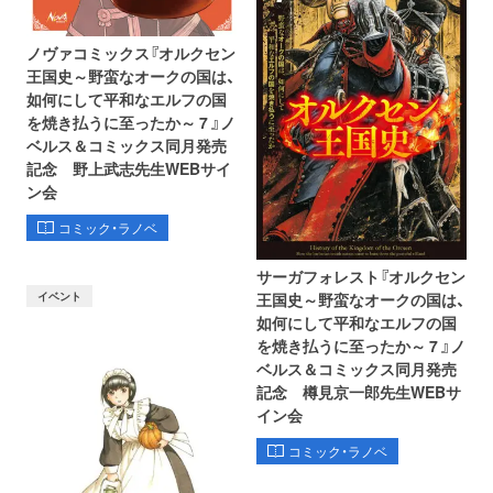
ノヴァコミックス『オルクセン
王国史～野蛮なオークの国は、
如何にして平和なエルフの国
を焼き払うに至ったか～ 7 』ノ
ベルス＆コミックス同月発売
記念 野上武志先生WEBサイ
ン会
コミック・ラノベ
サーガフォレスト『オルクセン
イベント
王国史～野蛮なオークの国は、
如何にして平和なエルフの国
を焼き払うに至ったか～ 7 』ノ
ベルス＆コミックス同月発売
記念 樽見京一郎先生WEBサ
イン会
コミック・ラノベ