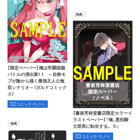
特典
【限定ペーパー】俺は学園頭脳
バトルの演出家！ 1 ～自称モ
ブが陰から描く最強主人公無
双シナリオ～（ガルドコミック
ス）
コミック・ラノベ
【書泉芳林堂書店限定カラーイ
ラストペーパー】『俺、悪役騎
特典
士団長に転生する。 ５』
コミック・ラノベ