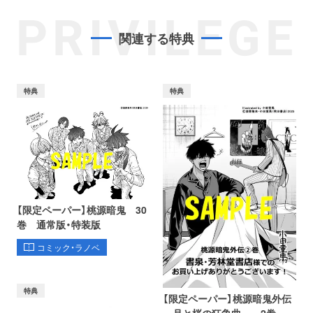
PRIVILEGE
関連する特典
特典
特典
【限定ペーパー】桃源暗鬼 30
巻 通常版・特装版
コミック・ラノベ
特典
【限定ペーパー】桃源暗鬼外伝
～月と桜の狂争曲～ 2巻