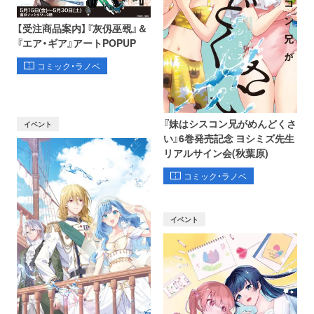
【受注商品案内】『灰仭巫覡』＆
『エア・ギア』アートPOPUP
コミック・ラノベ
『妹はシスコン兄がめんどくさ
イベント
い』6巻発売記念 ヨシミズ先生
リアルサイン会(秋葉原)
コミック・ラノベ
イベント