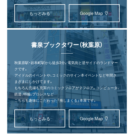
もっとみる
Google Map
書泉ブックタワー（秋葉原）
秋葉原駅・岩本町駅から徒歩3分。電気街と逆サイドのランドマー
クです。
アイドルのイベントや、コミックのサイン本イベントなど年間さ
まざまにしかけてます。
もちろん売場も充実のコミックフロアが２フロア。コンピュータ、
鉄道、特撮、プロレスなど
こちらも趣味にこだわった「推しまくる」本屋です。
もっとみる
Google Map