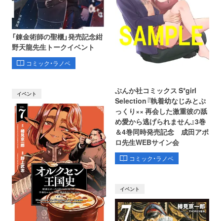
「錬金術師の聖櫃」発売記念紺
野天龍先生トークイベント
コミック・ラノベ
ぶんか社コミックス S*girl
イベント
Selection『執着幼なじみとぷ
っくり×× 再会した激重彼の舐
め愛から逃げられません』3巻
＆4巻同時発売記念 成田アポ
ロ先生WEBサイン会
コミック・ラノベ
イベント