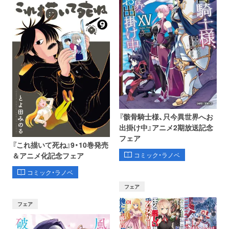
『骸骨騎士様、只今異世界へお
出掛け中』アニメ2期放送記念
フェア
『これ描いて死ね』9・10巻発売
コミック・ラノベ
＆アニメ化記念フェア
コミック・ラノベ
フェア
フェア