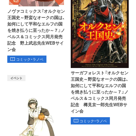
ノヴァコミックス『オルクセン
王国史～野蛮なオークの国は、
如何にして平和なエルフの国
を焼き払うに至ったか～ 7 』ノ
ベルス＆コミックス同月発売
記念 野上武志先生WEBサイ
ン会
コミック・ラノベ
サーガフォレスト『オルクセン
イベント
王国史～野蛮なオークの国は、
如何にして平和なエルフの国
を焼き払うに至ったか～ 7 』ノ
ベルス＆コミックス同月発売
記念 樽見京一郎先生WEBサ
イン会
コミック・ラノベ