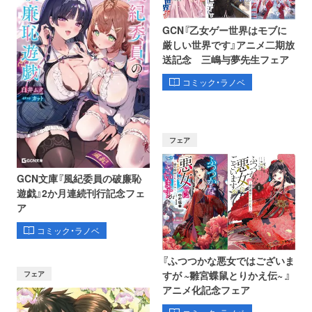
GCN『乙女ゲー世界はモブに
厳しい世界です』アニメ二期放
送記念 三嶋与夢先生フェア
コミック・ラノベ
フェア
GCN文庫『風紀委員の破廉恥
遊戯』2か月連続刊行記念フェ
ア
コミック・ラノベ
『ふつつかな悪女ではございま
フェア
すが ~雛宮蝶鼠とりかえ伝~ 』
アニメ化記念フェア