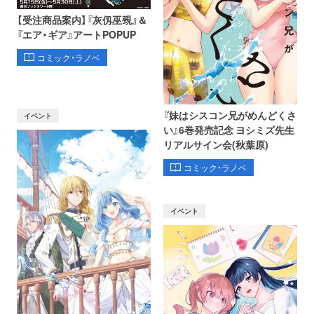
【受注商品案内】『灰仭巫覡』＆
『エア・ギア』アートPOPUP
コミック・ラノベ
『妹はシスコン兄がめんどくさ
イベント
い』6巻発売記念 ヨシミズ先生
リアルサイン会(秋葉原)
コミック・ラノベ
イベント