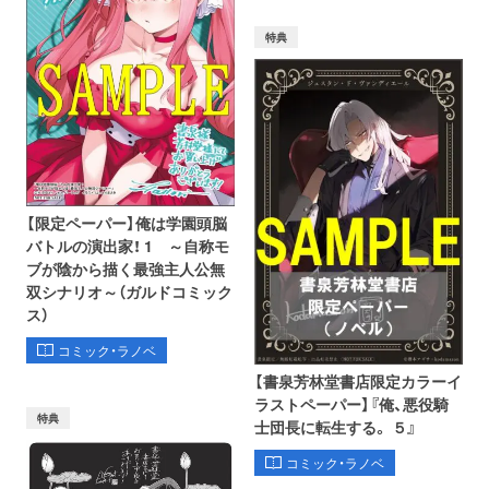
特典
【限定ペーパー】俺は学園頭脳
バトルの演出家！ 1 ～自称モ
ブが陰から描く最強主人公無
双シナリオ～（ガルドコミック
ス）
コミック・ラノベ
【書泉芳林堂書店限定カラーイ
ラストペーパー】『俺、悪役騎
特典
士団長に転生する。 ５』
コミック・ラノベ