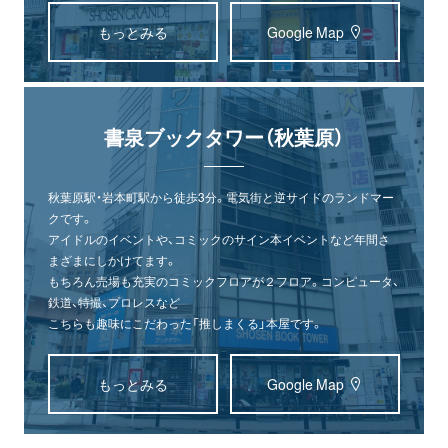
もっとみる
Google Map
書泉ブックタワー（秋葉原）
秋葉原駅・岩本町駅から徒歩3分。電気街と逆サイドのランドマー
クです。
アイドルのイベントや、コミックのサイン本イベントなど年間さ
まざまにしかけてます。
もちろん売場も充実のコミックフロアが２フロア。コンピュータ、
鉄道、特撮、プロレスなど
こちらも趣味にこだわった「推しまくる」本屋です。
もっとみる
Google Map