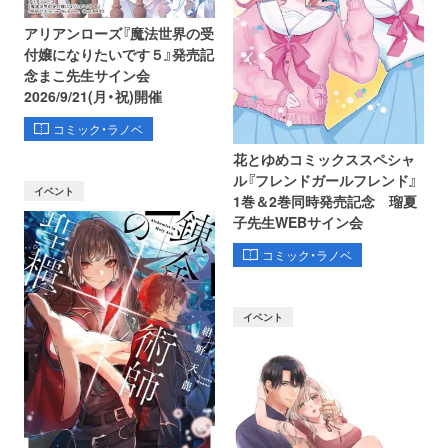
アリアンローズ『魔法世界の受
付嬢になりたいです５』発売記
念まこ先生サイン会
2026/9/21(月・祝)開催
コミック・ラノベ
花とゆめコミックススペシャ
ル『フレンドガールフレンド』
イベント
1巻＆2巻同時発売記念 瑠夏
子先生WEBサイン会
コミック・ラノベ
イベント