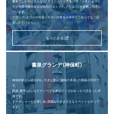
書泉でしか手に入らない「サイン入り写真集」「サイン本」「オリジ
ナル有償特典付きの女性向けコミック、ノベルズ」を多数ご用意し
ています。
グランデ・タワーの売場イチオシの本を日本中どこからでもご注
文いただけます。
もっとみる
書泉グランデ（神保町）
神保町駅から徒歩3分。大きな青い「趣味の本屋」の看板が目印で
す。
鉄道、数学、占いなどディープな本やグッズがみっちり詰まった本
屋です。
トークショーやお渡し会、講義などさまざまなイベントもやって
ます！