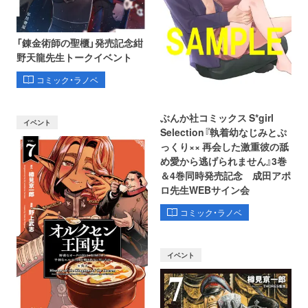
「錬金術師の聖櫃」発売記念紺
野天龍先生トークイベント
コミック・ラノベ
ぶんか社コミックス S*girl
イベント
Selection『執着幼なじみとぷ
っくり×× 再会した激重彼の舐
め愛から逃げられません』3巻
＆4巻同時発売記念 成田アポ
ロ先生WEBサイン会
コミック・ラノベ
イベント