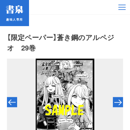
趣味人専用
趣味人専用
【限定ペーパー】蒼き鋼のアルペジ
オ 29巻
アイドル
鉄道・バス
コミック・ラノベ
占い