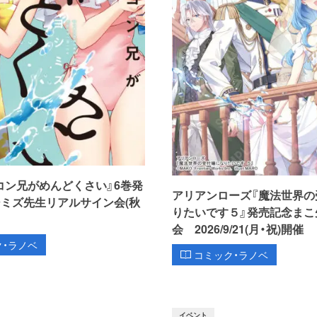
コン兄がめんどくさい』6巻発
アリアンローズ『魔法世界の
シミズ先生リアルサイン会(秋
りたいです５』発売記念まこ
会 2026/9/21(月・祝)開催
ク・ラノベ
コミック・ラノベ
イベント