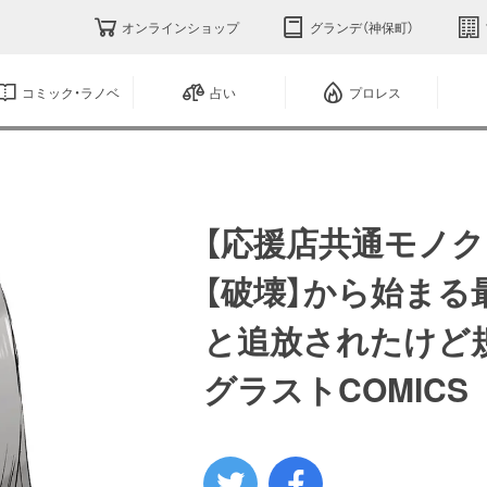
オンラインショップ
グランデ（神保町）
コミック・ラノベ
占い
プロレス
【応援店共通モノク
【破壊】から始ま
と追放されたけど規
グラストCOMICS