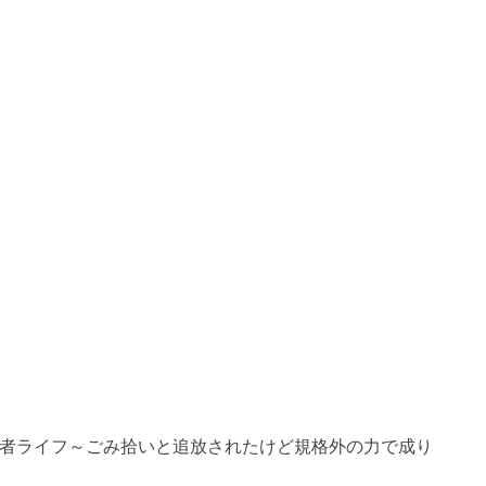
冒険者ライフ～ごみ拾いと追放されたけど規格外の力で成り