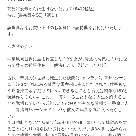
商品：『女帝からは逃げないと。』￥1540（税込）
特典：[書泉限定SS]：「泥染」
該当商品をお買い上げのお客様に上記特典をお付けいたしま
す。
＜内容紹介＞
中華風異世界に生まれ直したDIY少女が、貴族のお気に入りにな
って数々の難事件を――解決したり！？起こしたり！？
古代中華風の異世界に転生した祆蘭（シェンラン）。青州（シーシ
ュウ）のはずれにある貧乏な田舎村に生まれたけれど、仕事もな
く暇を持て余すだけの日々。できるとことと言えば簡単なDIYと
玩具作りくらい。 このまま何をすることもなく人生を終えるこ
とを覚悟していたら、珍しいもの好きで有名な青州で一番偉い人
――青清君（シーシェイクン）が彼女の玩具を気に入ったらし
い。
半ば強制的な形で祆蘭は「玩具作りの細工師」として城勤めをす
ることになり、特別扱いされる……かと思いきや、押し込められ
たのは簡素な倉庫。多少の不満を垂れながらそこで一晩を過ご