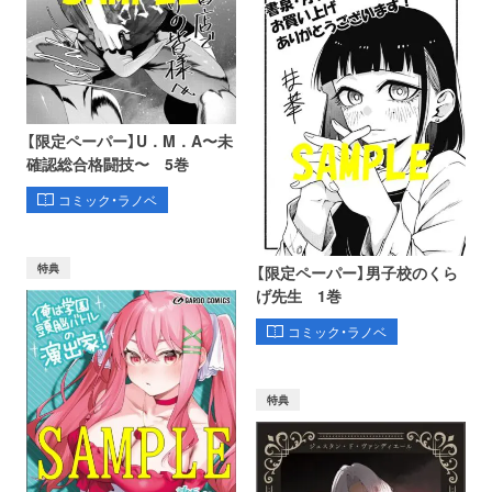
【限定ペーパー】U．M．A〜未
確認総合格闘技〜 5巻
コミック・ラノベ
特典
【限定ペーパー】男子校のくら
げ先生 1巻
コミック・ラノベ
特典