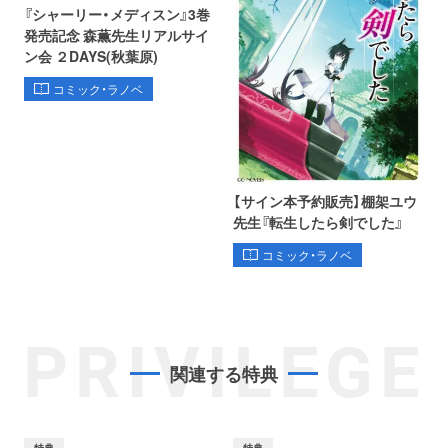
『シャーリー・メディスン』3巻
発売記念 森薫先生リアルサイ
ン会 ２DAYS(秋葉原)
コミック・ラノベ
【サイン本予約販売】棚架ユウ
先生『転生したら剣でした』
コミック・ラノベ
PRIVILEGE
関連する特典
特典
特典