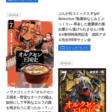
ぶんか社コミックス S*girl
イベント
Selection『執着幼なじみとぷ
っくり×× 再会した激重彼の舐
め愛から逃げられません』3巻
＆4巻同時発売記念 成田アポ
ロ先生WEBサイン会
コミック・ラノベ
イベント
ノヴァコミックス『オルクセン
王国史～野蛮なオークの国は、
如何にして平和なエルフの国
を焼き払うに至ったか～ 7 』ノ