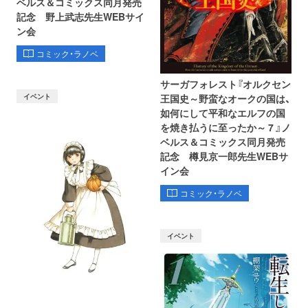
ベルス＆コミックス同月発売
記念 野上武志先生WEBサイ
ン会
コミック・ラノベ
サーガフォレスト『オルクセン
イベント
王国史～野蛮なオークの国は、
如何にして平和なエルフの国
を焼き払うに至ったか～ 7 』ノ
ベルス＆コミックス同月発売
記念 樽見京一郎先生WEBサ
イン会
コミック・ラノベ
イベント