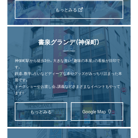
もっとみる
書泉グランデ（神保町）
神保町駅から徒歩3分。大きな青い「趣味の本屋」の看板が目印で
す。
鉄道、数学、占いなどディープな本やグッズがみっちり詰まった本
屋です。
トークショーやお渡し会、講義などさまざまなイベントもやって
ます！
もっとみる
Google Map