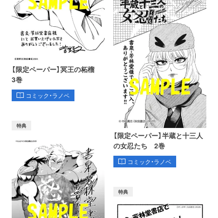
【限定ペーパー】冥王の柘榴
3巻
コミック・ラノベ
特典
【限定ペーパー】半蔵と十三人
の女忍たち 2巻
コミック・ラノベ
特典