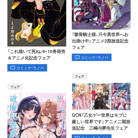
『骸骨騎士様、只今異世界へお
出掛け中』アニメ2期放送記念
フェア
『これ描いて死ね』9・10巻発売
コミック・ラノベ
＆アニメ化記念フェア
コミック・ラノベ
フェア
フェア
GCN『乙女ゲー世界はモブに
厳しい世界です』アニメ二期放
送記念 三嶋与夢先生フェア