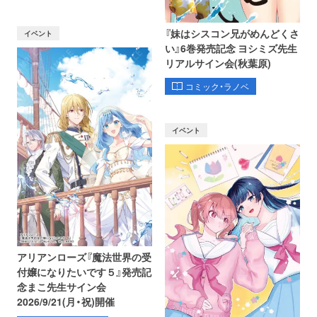
『妹はシスコン兄がめんどくさ
イベント
い』6巻発売記念 ヨシミズ先生
リアルサイン会(秋葉原)
コミック・ラノベ
イベント
アリアンローズ『魔法世界の受
付嬢になりたいです５』発売記
念まこ先生サイン会
2026/9/21(月・祝)開催