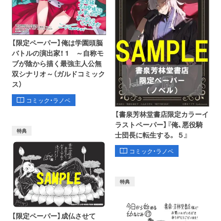
【限定ペーパー】俺は学園頭脳
バトルの演出家！ 1 ～自称モ
ブが陰から描く最強主人公無
双シナリオ～（ガルドコミック
ス）
コミック・ラノベ
【書泉芳林堂書店限定カラーイ
ラストペーパー】『俺、悪役騎
特典
士団長に転生する。 ５』
コミック・ラノベ
特典
【限定ペーパー】成仏させて