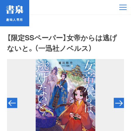
趣味人専用
趣味人専用
【限定SSペーパー】女帝からは逃げ
ないと。（一迅社ノベルス）
アイドル
鉄道・バス
コミック・ラノベ
占い