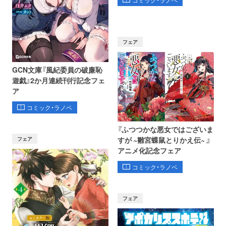
コミック・ラノベ
フェア
GCN文庫『風紀委員の破廉恥
遊戯』2か月連続刊行記念フェ
ア
コミック・ラノベ
『ふつつかな悪女ではございま
フェア
すが ~雛宮蝶鼠とりかえ伝~ 』
アニメ化記念フェア
コミック・ラノベ
フェア