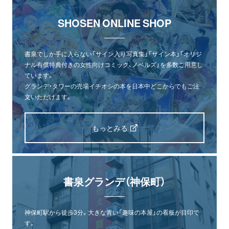
SHOSEN ONLINE SHOP
書泉でしか手に入らない「サイン入り写真集」「サイン本」「オリジ
ナル有償特典付きの女性向けコミック、ノベルズ」を多数ご用意し
ています。
グランデ・タワーの売場イチオシの本を日本中どこからでもご注
文いただけます。
もっとみる
書泉グランデ（神保町）
神保町駅から徒歩3分。大きな青い「趣味の本屋」の看板が目印で
す。