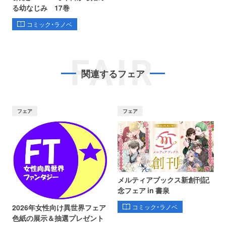
る幼なじみ 17巻
コミック・ラノベ
FAIR
関連するフェア
フェア
フェア
メルティアブックス新創刊記
念フェア in 書泉
コミック・ラノベ
2026年女性向け異世界フェア
色紙の展示＆抽選プレゼント