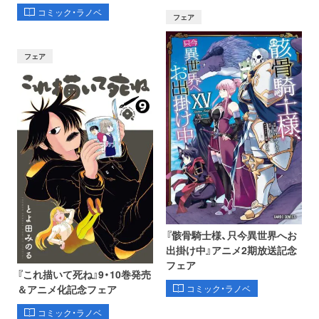
コミック・ラノベ
フェア
フェア
『骸骨騎士様、只今異世界へお
出掛け中』アニメ2期放送記念
フェア
『これ描いて死ね』9・10巻発売
コミック・ラノベ
＆アニメ化記念フェア
コミック・ラノベ