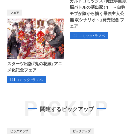
ガルドコミックス『俺は学園頭
脳バトルの演出家！ 1 ～自称
フェア
モブが陰から描く最強主人公
無 双シナリオ～』発売記念 フ
ェア
コミック・ラノベ
スターツ出版『鬼の花嫁』アニ
メ化記念フェア
コミック・ラノベ
PICKUP
関連するピックアップ
ピックアップ
ピックアップ