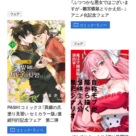
『ふつつかな悪女ではございま
すが ~雛宮蝶鼠とりかえ伝~ 』
フェア
アニメ化記念フェア
コミック・ラノベ
フェア
PASH！コミックス『異郷の爪
塗り見習い セミカラー版』連
続刊行記念フェア 第二弾
コミック・ラノベ