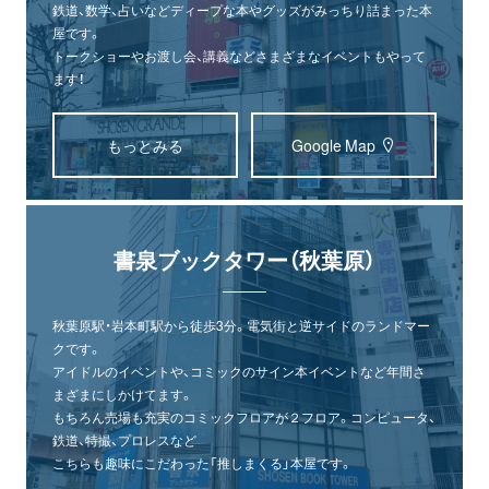
鉄道、数学、占いなどディープな本やグッズがみっちり詰まった本
屋です。
トークショーやお渡し会、講義などさまざまなイベントもやって
ます！
もっとみる
Google Map
書泉ブックタワー（秋葉原）
秋葉原駅・岩本町駅から徒歩3分。電気街と逆サイドのランドマー
クです。
アイドルのイベントや、コミックのサイン本イベントなど年間さ
まざまにしかけてます。
もちろん売場も充実のコミックフロアが２フロア。コンピュータ、
鉄道、特撮、プロレスなど
こちらも趣味にこだわった「推しまくる」本屋です。