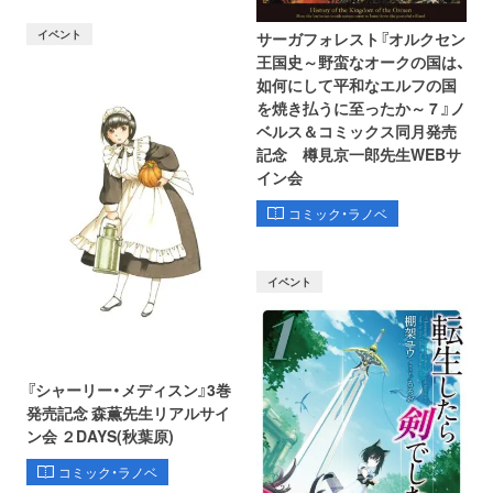
イベント
サーガフォレスト『オルクセン
王国史～野蛮なオークの国は、
如何にして平和なエルフの国
を焼き払うに至ったか～ 7 』ノ
ベルス＆コミックス同月発売
記念 樽見京一郎先生WEBサ
イン会
コミック・ラノベ
イベント
『シャーリー・メディスン』3巻
発売記念 森薫先生リアルサイ
ン会 ２DAYS(秋葉原)
コミック・ラノベ