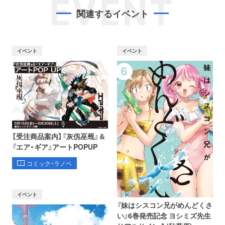
EVENT
関連するイベント
イベント
イベント
【受注商品案内】『灰仭巫覡』＆
『エア・ギア』アートPOPUP
コミック・ラノベ
イベント
『妹はシスコン兄がめんどくさ
い』6巻発売記念 ヨシミズ先生