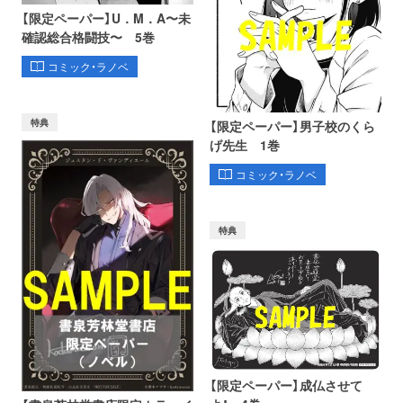
【限定ペーパー】U．M．A〜未
確認総合格闘技〜 5巻
コミック・ラノベ
特典
【限定ペーパー】男子校のくら
げ先生 1巻
コミック・ラノベ
特典
【限定ペーパー】成仏させて