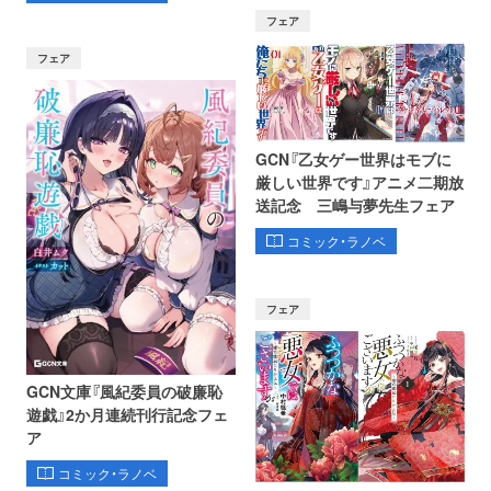
フェア
フェア
GCN『乙女ゲー世界はモブに
厳しい世界です』アニメ二期放
送記念 三嶋与夢先生フェア
コミック・ラノベ
フェア
GCN文庫『風紀委員の破廉恥
遊戯』2か月連続刊行記念フェ
ア
コミック・ラノベ