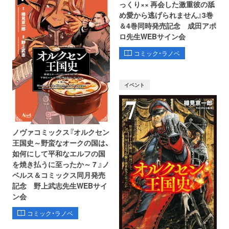
っくり×× 再会した激重彼の舐
め愛から逃げられません』3巻
＆4巻同時発売記念 成田アポ
ロ先生WEBサイン会
コミック・ラノベ
イベント
ノヴァコミックス『オルクセン
王国史～野蛮なオークの国は、
如何にして平和なエルフの国
を焼き払うに至ったか～ 7 』ノ
ベルス＆コミックス同月発売
記念 野上武志先生WEBサイ
ン会
コミック・ラノベ