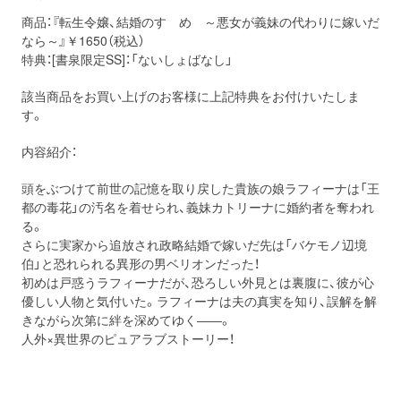
商品：『転生令嬢、結婚のすゝめ ～悪女が義妹の代わりに嫁いだ
なら～』￥1650（税込）
特典：[書泉限定SS]：「ないしょばなし」
該当商品をお買い上げのお客様に上記特典をお付けいたしま
す。
内容紹介：
頭をぶつけて前世の記憶を取り戻した貴族の娘ラフィーナは「王
都の毒花」の汚名を着せられ、義妹カトリーナに婚約者を奪われ
る。
さらに実家から追放され政略結婚で嫁いだ先は「バケモノ辺境
伯」と恐れられる異形の男ベリオンだった！
初めは戸惑うラフィーナだが、恐ろしい外見とは裏腹に、彼が心
優しい人物と気付いた。ラフィーナは夫の真実を知り、誤解を解
きながら次第に絆を深めてゆく――。
人外×異世界のピュアラブストーリー！