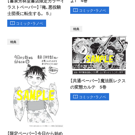
よ！ 4巻
【書泉芳林堂書店限定カラーイ
ラストペーパー】『俺、悪役騎
コミック・ラノベ
士団長に転生する。 ５』
コミック・ラノベ
特典
特典
【共通ペーパー】魔法医レクス
の変態カルテ 5巻
コミック・ラノベ
【限定ペーパー】今日から始め