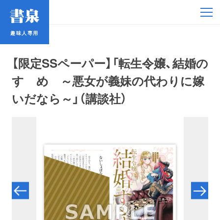
趣味人専用
趣味人専用
【限定SSペーパー】「転生令嬢、結婚の
すゝめ ～悪女が義妹の代わりに嫁
いだなら～」（講談社）
アイドル
鉄道・バス
コミック・ラノベ
占い