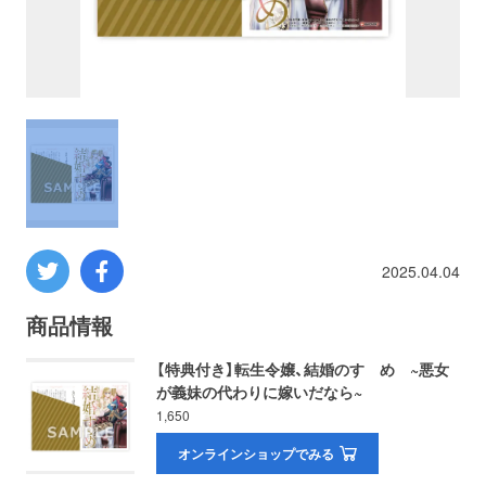
プロレス
数学
コンピューター
ミリタリー
2025.04.04
その他
商品情報
イベント
特典
【特典付き】転生令嬢、結婚のすゝめ ~悪女
が義妹の代わりに嫁いだなら~
フェア
お知らせ
1,650
オンラインショップでみる
会社概要
プライバシーポリシー