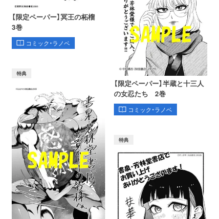
【限定ペーパー】冥王の柘榴
3巻
コミック・ラノベ
特典
【限定ペーパー】半蔵と十三人
の女忍たち 2巻
コミック・ラノベ
特典