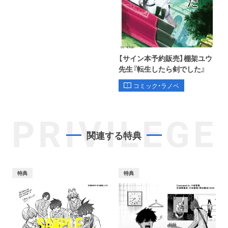
【サイン本予約販売】棚架ユウ
先生『転生したら剣でした』
コミック・ラノベ
PRIVILEGE
関連する特典
特典
特典