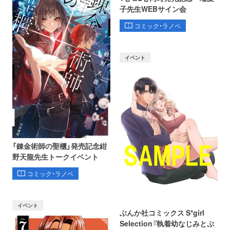
子先生WEBサイン会
コミック・ラノベ
イベント
「錬金術師の聖櫃」発売記念紺
野天龍先生トークイベント
コミック・ラノベ
イベント
ぶんか社コミックス S*girl
Selection『執着幼なじみとぷ