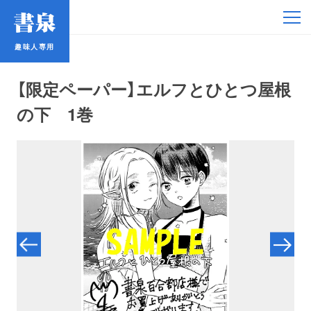
趣味人専用
趣味人専用
【限定ペーパー】エルフとひとつ屋根
の下 1巻
アイドル
鉄道・バス
コミック・ラノベ
占い