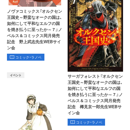
ノヴァコミックス『オルクセン
王国史～野蛮なオークの国は、
如何にして平和なエルフの国
を焼き払うに至ったか～ 7 』ノ
ベルス＆コミックス同月発売
記念 野上武志先生WEBサイ
ン会
コミック・ラノベ
イベント
サーガフォレスト『オルクセン
王国史～野蛮なオークの国は、
如何にして平和なエルフの国
を焼き払うに至ったか～ 7 』ノ
ベルス＆コミックス同月発売
記念 樽見京一郎先生WEBサ
イン会
コミック・ラノベ