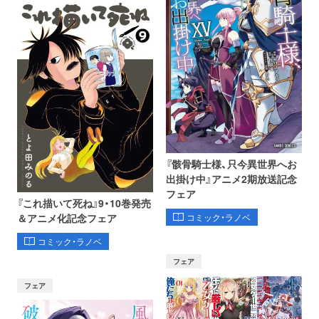
『骸骨騎士様、只今異世界へお
出掛け中』アニメ2期放送記念
フェア
『これ描いて死ね』9・10巻発売
コミック・ラノベ
＆アニメ化記念フェア
コミック・ラノベ
フェア
フェア