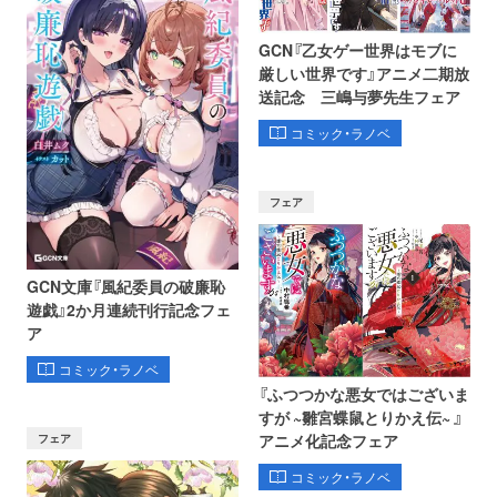
GCN『乙女ゲー世界はモブに
厳しい世界です』アニメ二期放
送記念 三嶋与夢先生フェア
コミック・ラノベ
フェア
GCN文庫『風紀委員の破廉恥
遊戯』2か月連続刊行記念フェ
ア
コミック・ラノベ
『ふつつかな悪女ではございま
すが ~雛宮蝶鼠とりかえ伝~ 』
フェア
アニメ化記念フェア
コミック・ラノベ