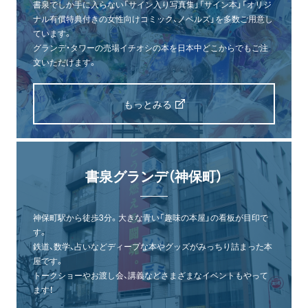
書泉でしか手に入らない「サイン入り写真集」「サイン本」「オリジ
ナル有償特典付きの女性向けコミック、ノベルズ」を多数ご用意し
ています。
グランデ・タワーの売場イチオシの本を日本中どこからでもご注
文いただけます。
もっとみる
書泉グランデ（神保町）
神保町駅から徒歩3分。大きな青い「趣味の本屋」の看板が目印で
す。
鉄道、数学、占いなどディープな本やグッズがみっちり詰まった本
屋です。
トークショーやお渡し会、講義などさまざまなイベントもやって
ます！