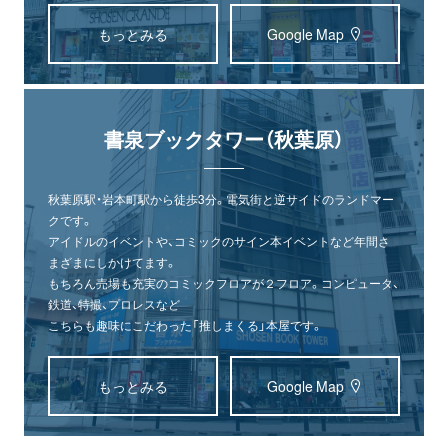
もっとみる
Google Map
書泉ブックタワー（秋葉原）
秋葉原駅・岩本町駅から徒歩3分。電気街と逆サイドのランドマー
クです。
アイドルのイベントや、コミックのサイン本イベントなど年間さ
まざまにしかけてます。
もちろん売場も充実のコミックフロアが２フロア。コンピュータ、
鉄道、特撮、プロレスなど
こちらも趣味にこだわった「推しまくる」本屋です。
もっとみる
Google Map