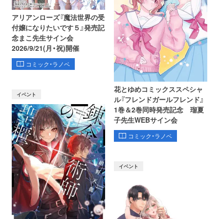
アリアンローズ『魔法世界の受
付嬢になりたいです５』発売記
念まこ先生サイン会
2026/9/21(月・祝)開催
コミック・ラノベ
花とゆめコミックススペシャ
イベント
ル『フレンドガールフレンド』
1巻＆2巻同時発売記念 瑠夏
子先生WEBサイン会
コミック・ラノベ
イベント