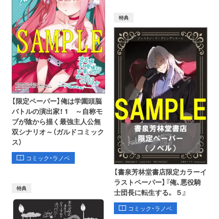
特典
【限定ペーパー】俺は学園頭脳
バトルの演出家！ 1 ～自称モ
ブが陰から描く最強主人公無
双シナリオ～（ガルドコミック
ス）
コミック・ラノベ
【書泉芳林堂書店限定カラーイ
ラストペーパー】『俺、悪役騎
特典
士団長に転生する。 ５』
コミック・ラノベ