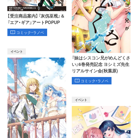
【受注商品案内】『灰仭巫覡』＆
『エア・ギア』アートPOPUP
コミック・ラノベ
イベント
『妹はシスコン兄がめんどくさ
い』6巻発売記念 ヨシミズ先生
リアルサイン会(秋葉原)
コミック・ラノベ
イベント