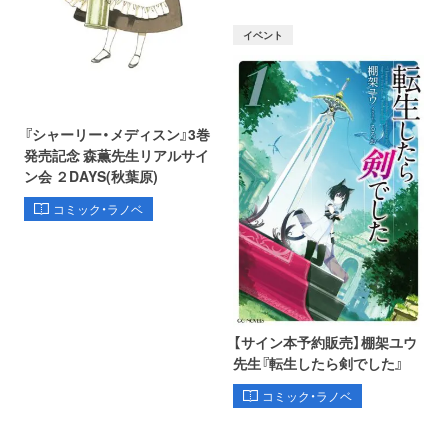
イベント
『シャーリー・メディスン』3巻
発売記念 森薫先生リアルサイ
ン会 ２DAYS(秋葉原)
コミック・ラノベ
【サイン本予約販売】棚架ユウ
先生『転生したら剣でした』
コミック・ラノベ