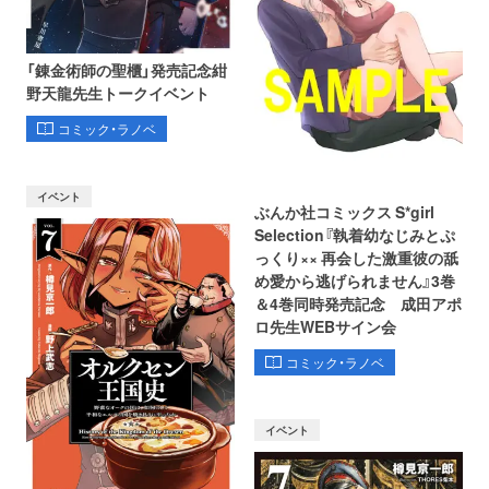
「錬金術師の聖櫃」発売記念紺
野天龍先生トークイベント
コミック・ラノベ
イベント
ぶんか社コミックス S*girl
Selection『執着幼なじみとぷ
っくり×× 再会した激重彼の舐
め愛から逃げられません』3巻
＆4巻同時発売記念 成田アポ
ロ先生WEBサイン会
コミック・ラノベ
イベント