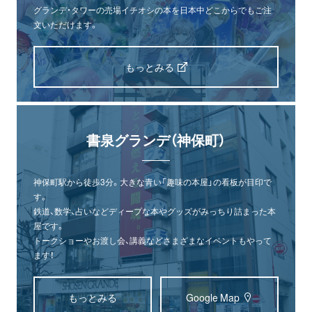
グランデ・タワーの売場イチオシの本を日本中どこからでもご注
文いただけます。
もっとみる
書泉グランデ（神保町）
神保町駅から徒歩3分。大きな青い「趣味の本屋」の看板が目印で
す。
鉄道、数学、占いなどディープな本やグッズがみっちり詰まった本
屋です。
トークショーやお渡し会、講義などさまざまなイベントもやって
ます！
もっとみる
Google Map