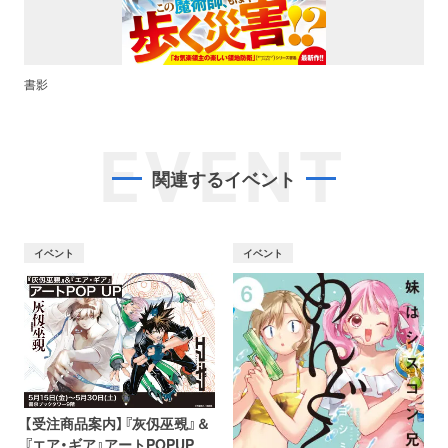
書影
EVENT
関連するイベント
イベント
イベント
【受注商品案内】『灰仭巫覡』＆
『エア・ギア』アートPOPUP