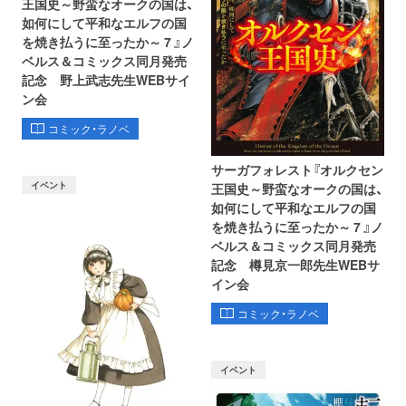
王国史～野蛮なオークの国は、
如何にして平和なエルフの国
を焼き払うに至ったか～ 7 』ノ
ベルス＆コミックス同月発売
記念 野上武志先生WEBサイ
ン会
コミック・ラノベ
サーガフォレスト『オルクセン
イベント
王国史～野蛮なオークの国は、
如何にして平和なエルフの国
を焼き払うに至ったか～ 7 』ノ
ベルス＆コミックス同月発売
記念 樽見京一郎先生WEBサ
イン会
コミック・ラノベ
イベント