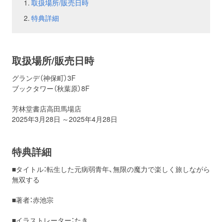
取扱場所/販売日時
特典詳細
お問い合わせ
取材のお申し込み
取扱場所/販売日時
グランデ（神保町）3F
ブックタワー（秋葉原）8F
芳林堂書店高田馬場店
2025年3月28日 ～2025年4月28日
特典詳細
■タイトル：転生した元病弱青年、無限の魔力で楽しく旅しながら
無双する
■著者：赤池宗
■イラストレーター：たき