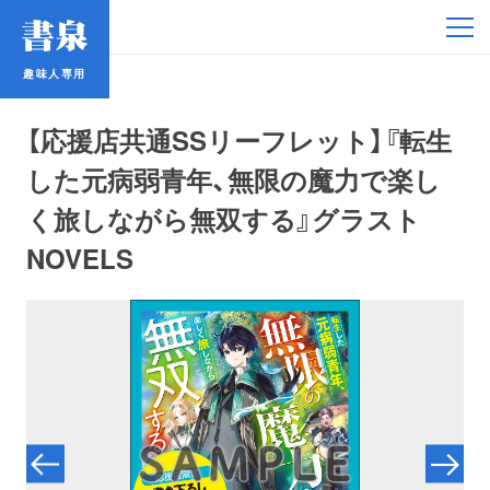
趣味人専用
趣味人専用
【応援店共通SSリーフレット】『転生
した元病弱青年、無限の魔力で楽し
く旅しながら無双する』グラスト
NOVELS
アイドル
鉄道・バス
コミック・ラノベ
占い