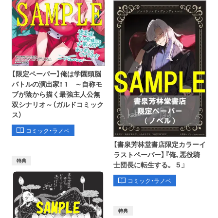
【限定ペーパー】俺は学園頭脳
バトルの演出家！ 1 ～自称モ
ブが陰から描く最強主人公無
双シナリオ～（ガルドコミック
ス）
コミック・ラノベ
【書泉芳林堂書店限定カラーイ
ラストペーパー】『俺、悪役騎
特典
士団長に転生する。 ５』
コミック・ラノベ
特典