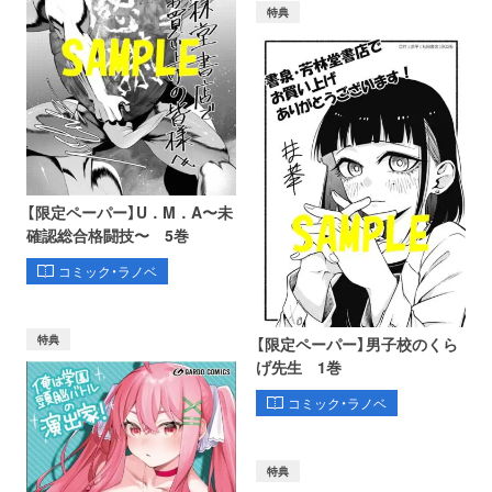
特典
【限定ペーパー】U．M．A〜未
確認総合格闘技〜 5巻
コミック・ラノベ
特典
【限定ペーパー】男子校のくら
げ先生 1巻
コミック・ラノベ
特典