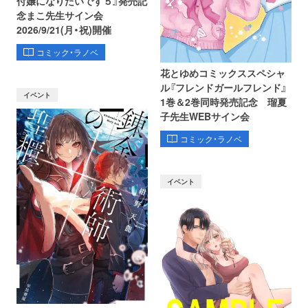
付嬢になりたいです５』発売記
念まこ先生サイン会
2026/9/21(月・祝)開催
コミック・ラノベ
花とゆめコミックススペシャ
ル『フレンドガールフレンド』
イベント
1巻＆2巻同時発売記念 瑠夏
子先生WEBサイン会
コミック・ラノベ
イベント