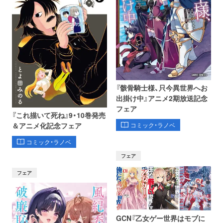
『骸骨騎士様、只今異世界へお
出掛け中』アニメ2期放送記念
フェア
『これ描いて死ね』9・10巻発売
コミック・ラノベ
＆アニメ化記念フェア
コミック・ラノベ
フェア
フェア
GCN『乙女ゲー世界はモブに