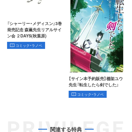
『シャーリー・メディスン』3巻
発売記念 森薫先生リアルサイ
ン会 ２DAYS(秋葉原)
コミック・ラノベ
【サイン本予約販売】棚架ユウ
先生『転生したら剣でした』
コミック・ラノベ
PRIVILEGE
関連する特典