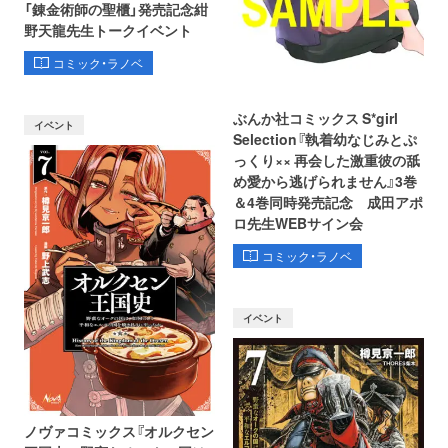
「錬金術師の聖櫃」発売記念紺
野天龍先生トークイベント
コミック・ラノベ
ぶんか社コミックス S*girl
イベント
Selection『執着幼なじみとぷ
っくり×× 再会した激重彼の舐
め愛から逃げられません』3巻
＆4巻同時発売記念 成田アポ
ロ先生WEBサイン会
コミック・ラノベ
イベント
ノヴァコミックス『オルクセン