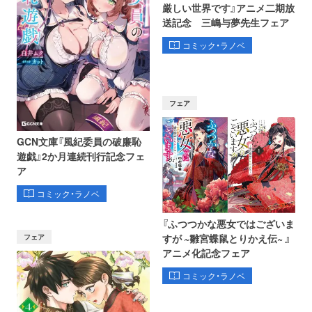
厳しい世界です』アニメ二期放
送記念 三嶋与夢先生フェア
コミック・ラノベ
フェア
GCN文庫『風紀委員の破廉恥
遊戯』2か月連続刊行記念フェ
ア
コミック・ラノベ
『ふつつかな悪女ではございま
フェア
すが ~雛宮蝶鼠とりかえ伝~ 』
アニメ化記念フェア
コミック・ラノベ