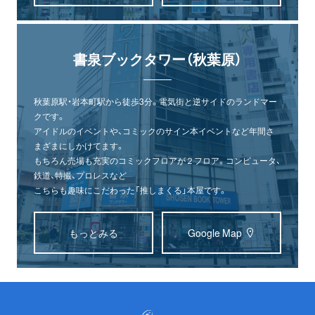
書泉ブックタワー（秋葉原）
秋葉原駅・岩本町駅から徒歩3分。電気街と逆サイドのランドマー
クです。
アイドルのイベントや、コミックのサイン本イベントなど年間さ
まざまにしかけてます。
もちろん売場も充実のコミックフロアが２フロア。コンピュータ、
鉄道、特撮、プロレスなど
こちらも趣味にこだわった「推しまくる」本屋です。
もっとみる
Google Map