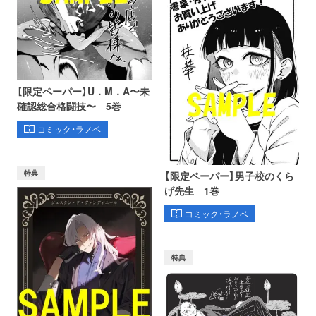
【限定ペーパー】U．M．A〜未
確認総合格闘技〜 5巻
コミック・ラノベ
特典
【限定ペーパー】男子校のくら
げ先生 1巻
コミック・ラノベ
特典