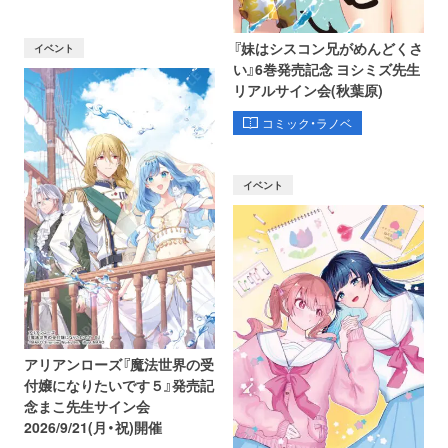
『妹はシスコン兄がめんどくさ
イベント
い』6巻発売記念 ヨシミズ先生
リアルサイン会(秋葉原)
コミック・ラノベ
イベント
アリアンローズ『魔法世界の受
付嬢になりたいです５』発売記
念まこ先生サイン会
2026/9/21(月・祝)開催