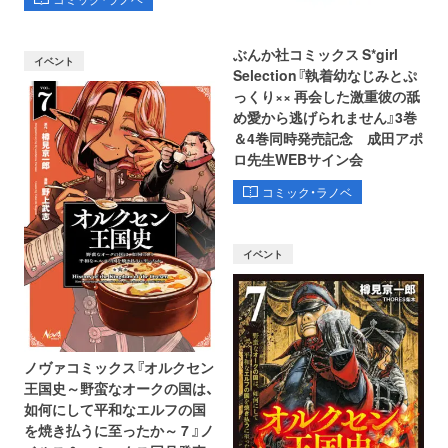
ぶんか社コミックス S*girl
イベント
Selection『執着幼なじみとぷ
っくり×× 再会した激重彼の舐
め愛から逃げられません』3巻
＆4巻同時発売記念 成田アポ
ロ先生WEBサイン会
コミック・ラノベ
イベント
ノヴァコミックス『オルクセン
王国史～野蛮なオークの国は、
如何にして平和なエルフの国
を焼き払うに至ったか～ 7 』ノ