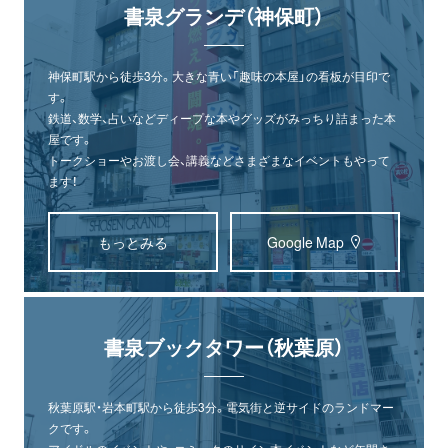
書泉グランデ（神保町）
神保町駅から徒歩3分。大きな青い「趣味の本屋」の看板が目印で
す。
鉄道、数学、占いなどディープな本やグッズがみっちり詰まった本
屋です。
トークショーやお渡し会、講義などさまざまなイベントもやって
ます！
もっとみる
Google Map
書泉ブックタワー（秋葉原）
秋葉原駅・岩本町駅から徒歩3分。電気街と逆サイドのランドマー
クです。