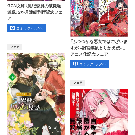
GCN文庫『風紀委員の破廉恥
遊戯』2か月連続刊行記念フェ
ア
コミック・ラノベ
『ふつつかな悪女ではございま
フェア
すが ~雛宮蝶鼠とりかえ伝~ 』
アニメ化記念フェア
コミック・ラノベ
フェア