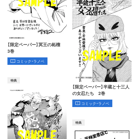
【限定ペーパー】冥王の柘榴
3巻
コミック・ラノベ
特典
【限定ペーパー】半蔵と十三人
の女忍たち 2巻
コミック・ラノベ
特典