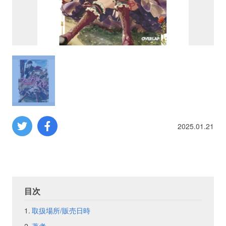
プロレス
数学
コンピューター
ミリタリー
2025.01.21
その他
イベント
特典
目次
フェア
お知らせ
取扱場所/販売日時
会社概要
プライバシーポリシー