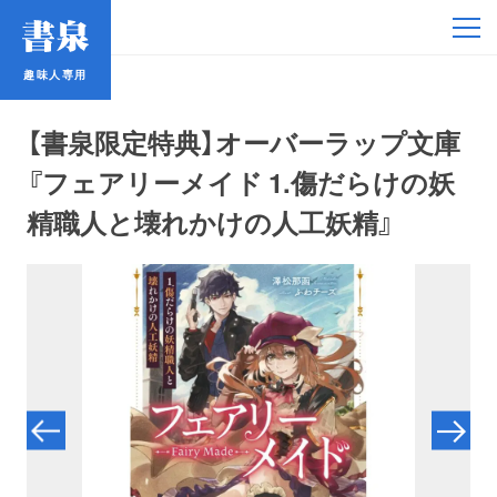
趣味人専用
趣味人専用
【書泉限定特典】オーバーラップ文庫
『フェアリーメイド 1.傷だらけの妖
精職人と壊れかけの人工妖精』
アイドル
鉄道・バス
コミック・ラノベ
占い