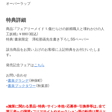
オーバーラップ
特典詳細
商品：『フェアリーメイド 1.傷だらけの妖精職人と壊れかけの人
工妖精』￥880（税込）
特典：書泉限定 澤松那函先生書き下ろしSSペーパー
該当商品をお買い上げのお客様に上記特典をお付けいたしま
す。
発売記念フェアは
こちら
お問い合わせ
・
書泉グランデ
（神保町）
・
書泉ブックタワー
（秋葉原）
※施策に関わる景品・特典・サイン本他・応募券・引換券等は、全て
第三者への譲渡・フリマサイトやオークション等の転売は禁止と