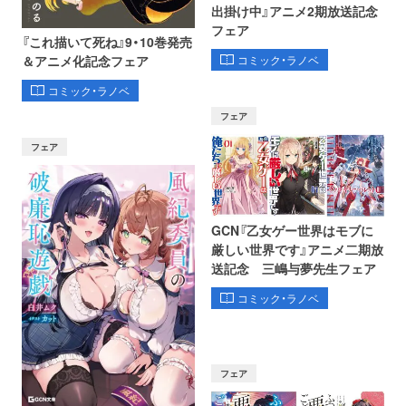
出掛け中』アニメ2期放送記念
フェア
『これ描いて死ね』9・10巻発売
コミック・ラノベ
＆アニメ化記念フェア
コミック・ラノベ
フェア
フェア
GCN『乙女ゲー世界はモブに
厳しい世界です』アニメ二期放
送記念 三嶋与夢先生フェア
コミック・ラノベ
フェア