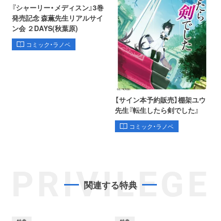
『シャーリー・メディスン』3巻
発売記念 森薫先生リアルサイ
ン会 ２DAYS(秋葉原)
コミック・ラノベ
【サイン本予約販売】棚架ユウ
先生『転生したら剣でした』
コミック・ラノベ
PRIVILEGE
関連する特典