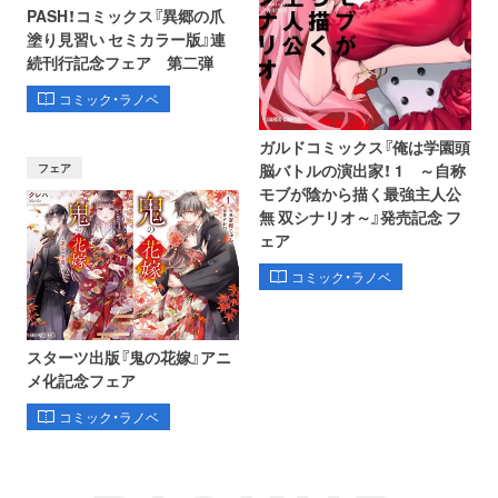
PASH！コミックス『異郷の爪
塗り見習い セミカラー版』連
続刊行記念フェア 第二弾
コミック・ラノベ
ガルドコミックス『俺は学園頭
フェア
脳バトルの演出家！ 1 ～自称
モブが陰から描く最強主人公
無 双シナリオ～』発売記念 フ
ェア
コミック・ラノベ
スターツ出版『鬼の花嫁』アニ
メ化記念フェア
コミック・ラノベ