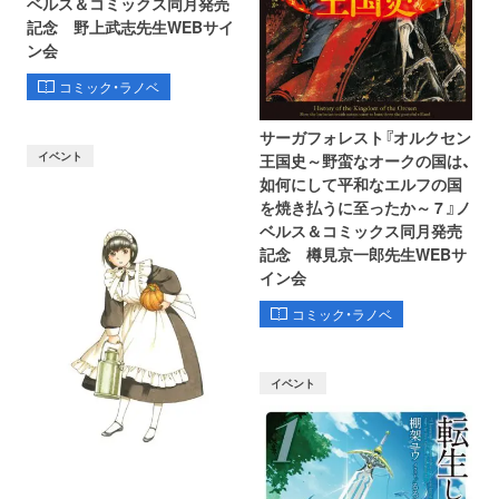
ベルス＆コミックス同月発売
記念 野上武志先生WEBサイ
ン会
コミック・ラノベ
サーガフォレスト『オルクセン
イベント
王国史～野蛮なオークの国は、
如何にして平和なエルフの国
を焼き払うに至ったか～ 7 』ノ
ベルス＆コミックス同月発売
記念 樽見京一郎先生WEBサ
イン会
コミック・ラノベ
イベント