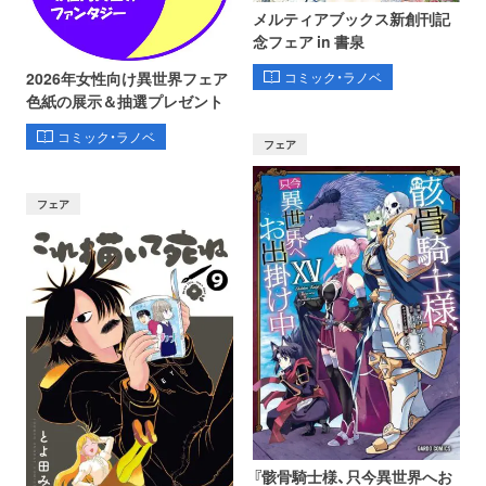
メルティアブックス新創刊記
念フェア in 書泉
コミック・ラノベ
2026年女性向け異世界フェア
色紙の展示＆抽選プレゼント
コミック・ラノベ
フェア
フェア
『骸骨騎士様、只今異世界へお