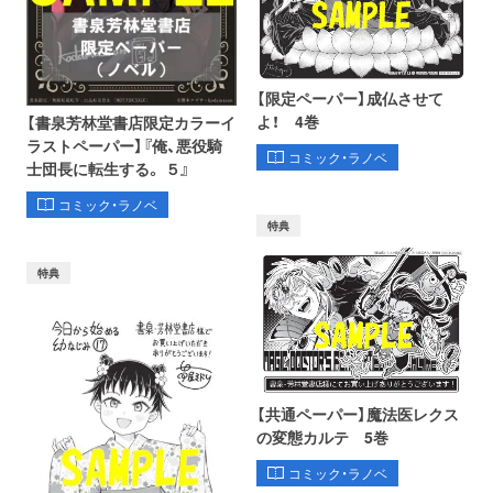
【限定ペーパー】成仏させて
よ！ 4巻
【書泉芳林堂書店限定カラーイ
ラストペーパー】『俺、悪役騎
コミック・ラノベ
士団長に転生する。 ５』
コミック・ラノベ
特典
特典
【共通ペーパー】魔法医レクス
の変態カルテ 5巻
コミック・ラノベ