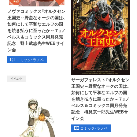
ノヴァコミックス『オルクセン
王国史～野蛮なオークの国は、
如何にして平和なエルフの国
を焼き払うに至ったか～ 7 』ノ
ベルス＆コミックス同月発売
記念 野上武志先生WEBサイ
ン会
コミック・ラノベ
イベント
サーガフォレスト『オルクセン
王国史～野蛮なオークの国は、
如何にして平和なエルフの国
を焼き払うに至ったか～ 7 』ノ
ベルス＆コミックス同月発売
記念 樽見京一郎先生WEBサ
イン会
コミック・ラノベ