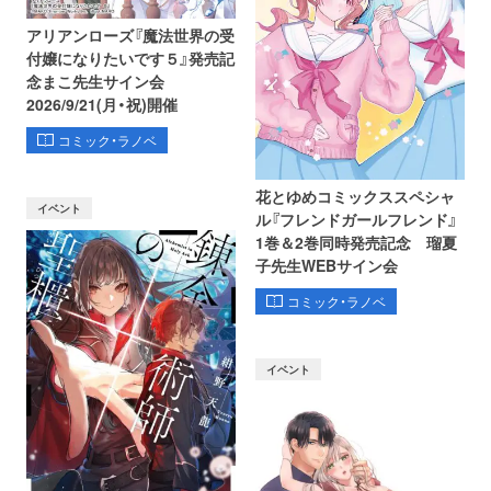
アリアンローズ『魔法世界の受
付嬢になりたいです５』発売記
念まこ先生サイン会
2026/9/21(月・祝)開催
コミック・ラノベ
花とゆめコミックススペシャ
イベント
ル『フレンドガールフレンド』
1巻＆2巻同時発売記念 瑠夏
子先生WEBサイン会
コミック・ラノベ
イベント