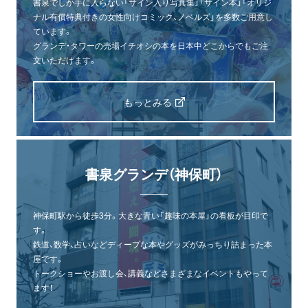
書泉でしか手に入らない「サイン入り写真集」「サイン本」「オリジ
ナル有償特典付きの女性向けコミック、ノベルズ」を多数ご用意し
ています。
グランデ・タワーの売場イチオシの本を日本中どこからでもご注
文いただけます。
もっとみる
書泉グランデ（神保町）
神保町駅から徒歩3分。大きな青い「趣味の本屋」の看板が目印で
す。
鉄道、数学、占いなどディープな本やグッズがみっちり詰まった本
屋です。
トークショーやお渡し会、講義などさまざまなイベントもやって
ます！