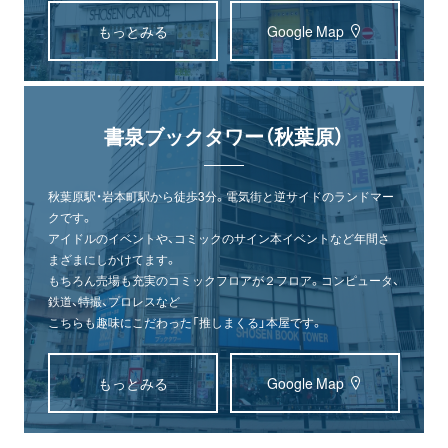
もっとみる
Google Map
書泉ブックタワー（秋葉原）
秋葉原駅・岩本町駅から徒歩3分。電気街と逆サイドのランドマー
クです。
アイドルのイベントや、コミックのサイン本イベントなど年間さ
まざまにしかけてます。
もちろん売場も充実のコミックフロアが２フロア。コンピュータ、
鉄道、特撮、プロレスなど
こちらも趣味にこだわった「推しまくる」本屋です。
もっとみる
Google Map