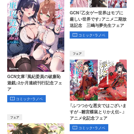
GCN『乙女ゲー世界はモブに
厳しい世界です』アニメ二期放
送記念 三嶋与夢先生フェア
コミック・ラノベ
フェア
GCN文庫『風紀委員の破廉恥
遊戯』2か月連続刊行記念フェ
ア
コミック・ラノベ
『ふつつかな悪女ではございま
すが ~雛宮蝶鼠とりかえ伝~ 』
フェア
アニメ化記念フェア
コミック・ラノベ