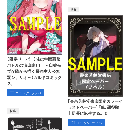
特典
【限定ペーパー】俺は学園頭脳
バトルの演出家！ 1 ～自称モ
ブが陰から描く最強主人公無
双シナリオ～（ガルドコミック
ス）
コミック・ラノベ
【書泉芳林堂書店限定カラーイ
ラストペーパー】『俺、悪役騎
特典
士団長に転生する。 ５』
コミック・ラノベ