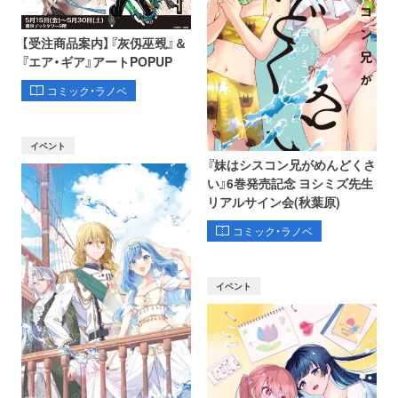
【受注商品案内】『灰仭巫覡』＆
『エア・ギア』アートPOPUP
コミック・ラノベ
イベント
『妹はシスコン兄がめんどくさ
い』6巻発売記念 ヨシミズ先生
リアルサイン会(秋葉原)
コミック・ラノベ
イベント