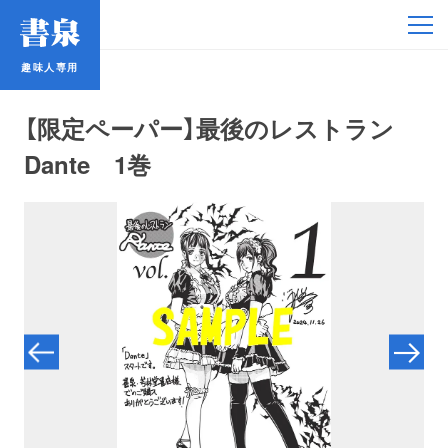
趣味人専用
趣味人専用
【限定ペーパー】最後のレストラン
Dante 1巻
アイドル
鉄道・バス
コミック・ラノベ
占い