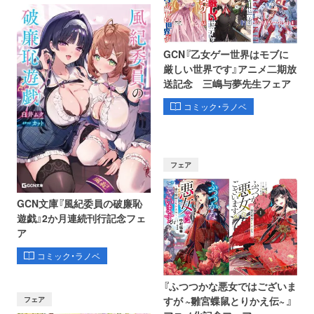
GCN『乙女ゲー世界はモブに
厳しい世界です』アニメ二期放
送記念 三嶋与夢先生フェア
コミック・ラノベ
フェア
GCN文庫『風紀委員の破廉恥
遊戯』2か月連続刊行記念フェ
ア
コミック・ラノベ
『ふつつかな悪女ではございま
フェア
すが ~雛宮蝶鼠とりかえ伝~ 』