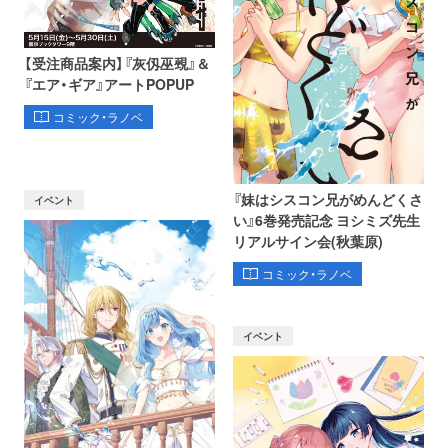
【受注商品案内】『灰仭巫覡』＆
『エア・ギア』アートPOPUP
コミック・ラノベ
『妹はシスコン兄がめんどくさ
イベント
い』6巻発売記念 ヨシミズ先生
リアルサイン会(秋葉原)
コミック・ラノベ
イベント