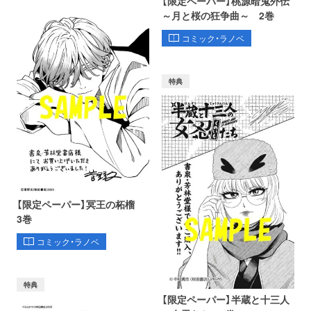
【限定ペーパー】桃源暗鬼外伝
～月と桜の狂争曲～ 2巻
コミック・ラノベ
特典
【限定ペーパー】冥王の柘榴
3巻
コミック・ラノベ
特典
【限定ペーパー】半蔵と十三人