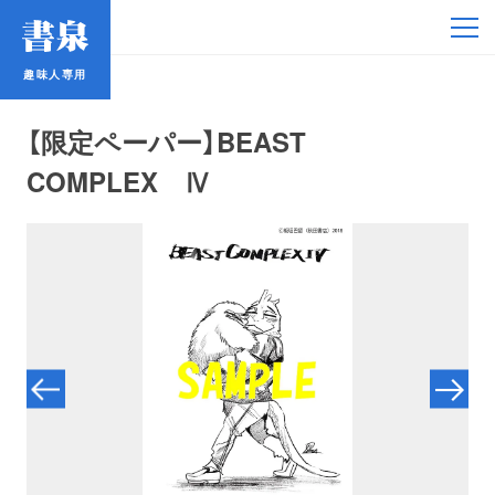
趣味人専用
趣味人専用
【限定ペーパー】BEAST
COMPLEX Ⅳ
アイドル
鉄道・バス
コミック・ラノベ
占い