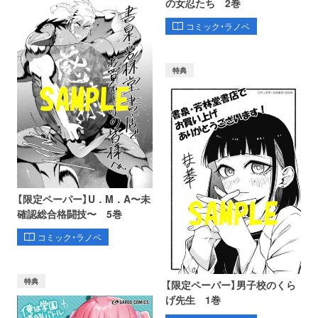
の女忍たち 2巻
コミック・ラノベ
特典
【限定ペーパー】U．M．A〜未
確認総合格闘技〜 5巻
コミック・ラノベ
特典
【限定ペーパー】男子校のくら
げ先生 1巻