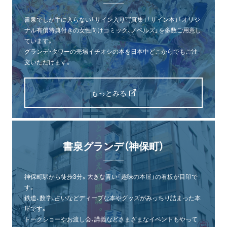
書泉でしか手に入らない「サイン入り写真集」「サイン本」「オリジ
ナル有償特典付きの女性向けコミック、ノベルズ」を多数ご用意し
ています。
グランデ・タワーの売場イチオシの本を日本中どこからでもご注
文いただけます。
もっとみる
書泉グランデ（神保町）
神保町駅から徒歩3分。大きな青い「趣味の本屋」の看板が目印で
す。
鉄道、数学、占いなどディープな本やグッズがみっちり詰まった本
屋です。
トークショーやお渡し会、講義などさまざまなイベントもやって