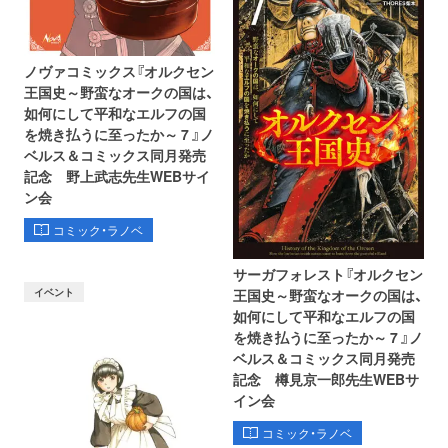
ノヴァコミックス『オルクセン
王国史～野蛮なオークの国は、
如何にして平和なエルフの国
を焼き払うに至ったか～ 7 』ノ
ベルス＆コミックス同月発売
記念 野上武志先生WEBサイ
ン会
コミック・ラノベ
サーガフォレスト『オルクセン
イベント
王国史～野蛮なオークの国は、
如何にして平和なエルフの国
を焼き払うに至ったか～ 7 』ノ
ベルス＆コミックス同月発売
記念 樽見京一郎先生WEBサ
イン会
コミック・ラノベ