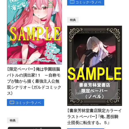
コミック・ラノベ
特典
【限定ペーパー】俺は学園頭脳
バトルの演出家！ 1 ～自称モ
ブが陰から描く最強主人公無
双シナリオ～（ガルドコミック
ス）
コミック・ラノベ
【書泉芳林堂書店限定カラーイ
ラストペーパー】『俺、悪役騎
特典
士団長に転生する。 ５』