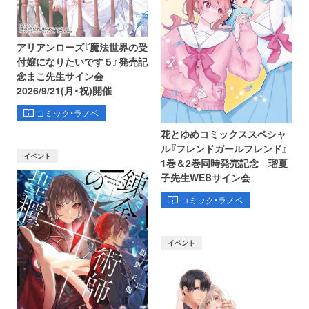
アリアンローズ『魔法世界の受
付嬢になりたいです５』発売記
念まこ先生サイン会
2026/9/21(月・祝)開催
コミック・ラノベ
花とゆめコミックススペシャ
ル『フレンドガールフレンド』
イベント
1巻＆2巻同時発売記念 瑠夏
子先生WEBサイン会
コミック・ラノベ
イベント