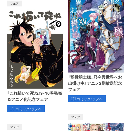
フェア
『骸骨騎士様、只今異世界へお
出掛け中』アニメ2期放送記念
フェア
『これ描いて死ね』9・10巻発売
コミック・ラノベ
＆アニメ化記念フェア
コミック・ラノベ
フェア
フェア