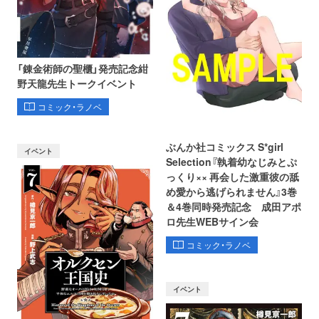
「錬金術師の聖櫃」発売記念紺
野天龍先生トークイベント
コミック・ラノベ
ぶんか社コミックス S*girl
イベント
Selection『執着幼なじみとぷ
っくり×× 再会した激重彼の舐
め愛から逃げられません』3巻
＆4巻同時発売記念 成田アポ
ロ先生WEBサイン会
コミック・ラノベ
イベント