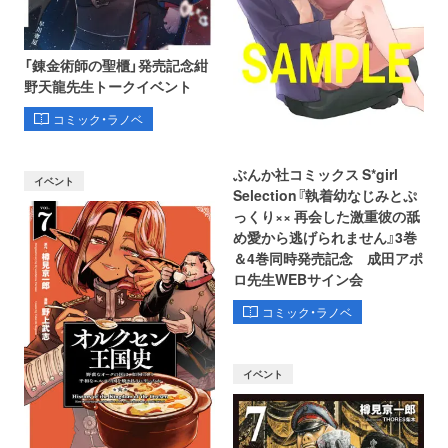
「錬金術師の聖櫃」発売記念紺
野天龍先生トークイベント
コミック・ラノベ
ぶんか社コミックス S*girl
イベント
Selection『執着幼なじみとぷ
っくり×× 再会した激重彼の舐
め愛から逃げられません』3巻
＆4巻同時発売記念 成田アポ
ロ先生WEBサイン会
コミック・ラノベ
イベント