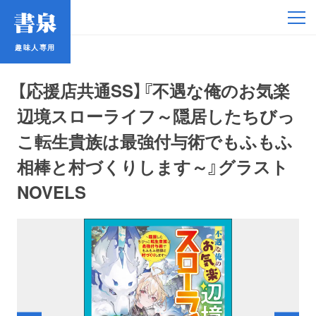
趣味人専用
趣味人専用
【応援店共通SS】『不遇な俺のお気楽
辺境スローライフ～隠居したちびっ
こ転生貴族は最強付与術でもふもふ
相棒と村づくりします～』グラスト
アイドル
NOVELS
鉄道・バス
コミック・ラノベ
占い