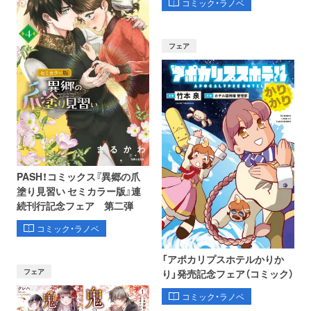
コミック・ラノベ
フェア
PASH！コミックス『異郷の爪
塗り見習い セミカラー版』連
続刊行記念フェア 第二弾
コミック・ラノベ
「アポカリプスホテルかりか
フェア
り」発売記念フェア（コミック）
コミック・ラノベ