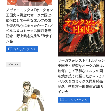
ノヴァコミックス『オルクセン
王国史～野蛮なオークの国は、
如何にして平和なエルフの国
を焼き払うに至ったか～ 7 』ノ
ベルス＆コミックス同月発売
記念 野上武志先生WEBサイ
ン会
コミック・ラノベ
サーガフォレスト『オルクセン
イベント
王国史～野蛮なオークの国は、
如何にして平和なエルフの国
を焼き払うに至ったか～ 7 』ノ
ベルス＆コミックス同月発売
記念 樽見京一郎先生WEBサ
イン会
コミック・ラノベ