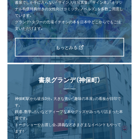
書泉でしか手に入らない「サイン入り写真集」「サイン本」「オリジ
ナル有償特典付きの女性向けコミック、ノベルズ」を多数ご用意し
ています。
グランデ・タワーの売場イチオシの本を日本中どこからでもご注
文いただけます。
もっとみる
書泉グランデ（神保町）
神保町駅から徒歩3分。大きな青い「趣味の本屋」の看板が目印で
す。
鉄道、数学、占いなどディープな本やグッズがみっちり詰まった本
屋です。
トークショーやお渡し会、講義などさまざまなイベントもやって
ます！