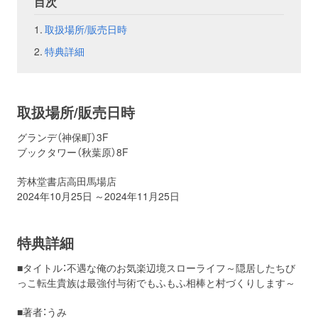
目次
取扱場所/販売日時
お問い合わせ
取材のお申し込み
特典詳細
取扱場所/販売日時
グランデ（神保町）3F
ブックタワー（秋葉原）8F
芳林堂書店高田馬場店
2024年10月25日 ～2024年11月25日
特典詳細
■タイトル：不遇な俺のお気楽辺境スローライフ～
隠居したちび
っこ転生貴族は最強付与術でもふもふ相棒と村づくり
します～
■著者：うみ