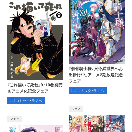
『骸骨騎士様、只今異世界へお
出掛け中』アニメ2期放送記念
フェア
『これ描いて死ね』9・10巻発売
コミック・ラノベ
＆アニメ化記念フェア
コミック・ラノベ
フェア
フェア