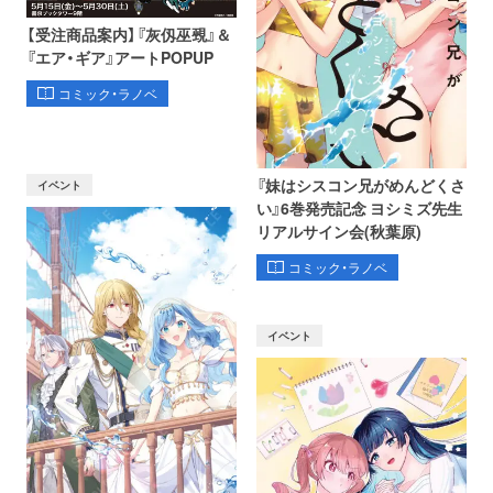
【受注商品案内】『灰仭巫覡』＆
『エア・ギア』アートPOPUP
コミック・ラノベ
『妹はシスコン兄がめんどくさ
イベント
い』6巻発売記念 ヨシミズ先生
リアルサイン会(秋葉原)
コミック・ラノベ
イベント