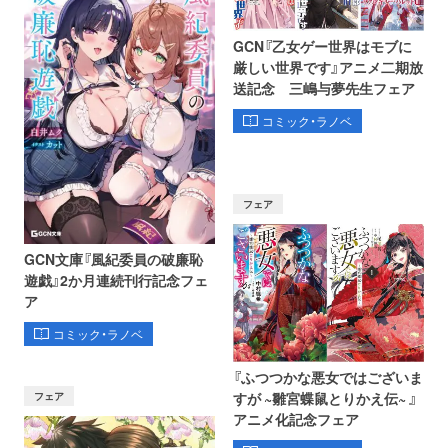
GCN『乙女ゲー世界はモブに
厳しい世界です』アニメ二期放
送記念 三嶋与夢先生フェア
コミック・ラノベ
フェア
GCN文庫『風紀委員の破廉恥
遊戯』2か月連続刊行記念フェ
ア
コミック・ラノベ
『ふつつかな悪女ではございま
フェア
すが ~雛宮蝶鼠とりかえ伝~ 』
アニメ化記念フェア