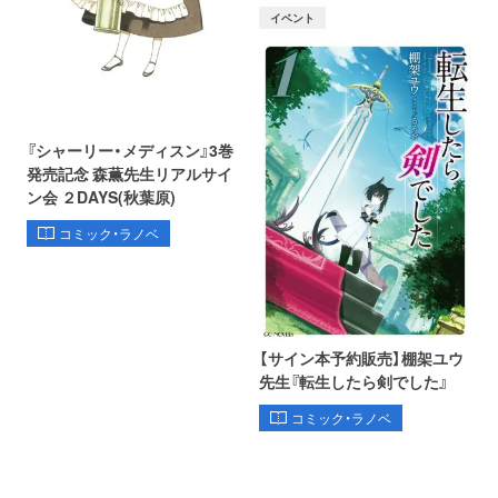
イベント
『シャーリー・メディスン』3巻
発売記念 森薫先生リアルサイ
ン会 ２DAYS(秋葉原)
コミック・ラノベ
【サイン本予約販売】棚架ユウ
先生『転生したら剣でした』
コミック・ラノベ