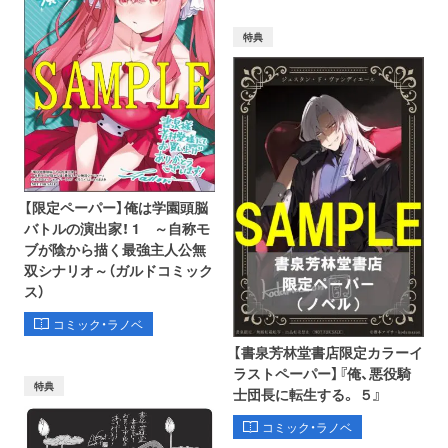
特典
【限定ペーパー】俺は学園頭脳
バトルの演出家！ 1 ～自称モ
ブが陰から描く最強主人公無
双シナリオ～（ガルドコミック
ス）
コミック・ラノベ
【書泉芳林堂書店限定カラーイ
ラストペーパー】『俺、悪役騎
特典
士団長に転生する。 ５』
コミック・ラノベ