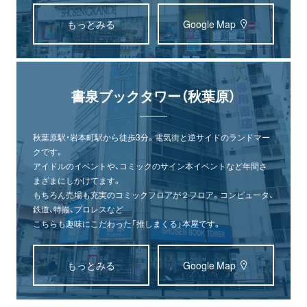
もっとみる
Google Map
書泉ブックタワー（秋葉原）
秋葉原駅・岩本町駅から徒歩3分。電気街と逆サイドのランドマー
クです。
アイドルのイベントや、コミックのサイン本イベントなど年間さ
まざまにしかけてます。
もちろん売場も充実のコミックフロアが２フロア。コンピュータ、
鉄道、特撮、プロレスなど
こちらも趣味にこだわった「推しまくる」本屋です。
もっとみる
Google Map