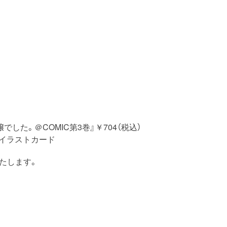
した。＠COMIC第3巻』￥704（税込）
しイラストカード
たします。