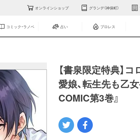
オンラインショップ
グランデ（神保町）
コミック・ラノベ
占い
プロレス
【書泉限定特典】コ
愛娘、転生先も乙
COMIC第3巻』