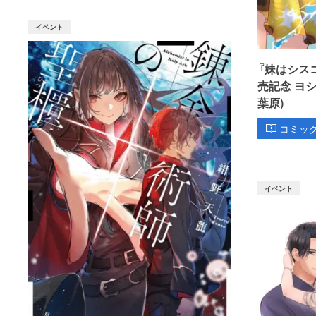
イベント
『妹はシス
売記念 ヨ
葉原)
コミッ
イベント