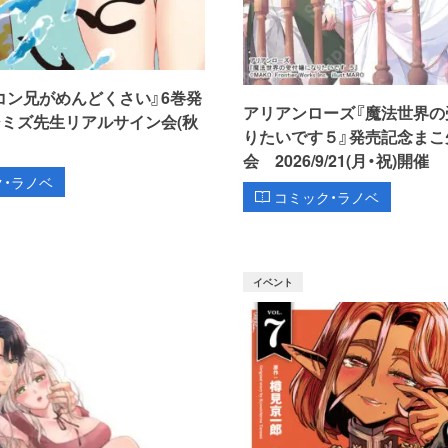
コン兄がめんどくさい』6巻発
アリアンローズ『魔法世界の
シミズ先生リアルサイン会(秋
りたいです５』発売記念まこ
会 2026/9/21(月・祝)開催
ク・ラノベ
コミック・ラノベ
イベント