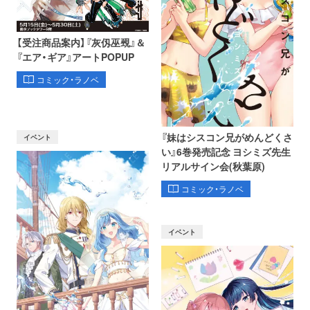
【受注商品案内】『灰仭巫覡』＆
『エア・ギア』アートPOPUP
コミック・ラノベ
『妹はシスコン兄がめんどくさ
イベント
い』6巻発売記念 ヨシミズ先生
リアルサイン会(秋葉原)
コミック・ラノベ
イベント