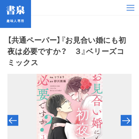
趣味人専用
趣味人専用
【共通ペーパー】『お見合い婚にも初
夜は必要ですか？ ３』ベリーズコ
ミックス
アイドル
鉄道・バス
コミック・ラノベ
占い