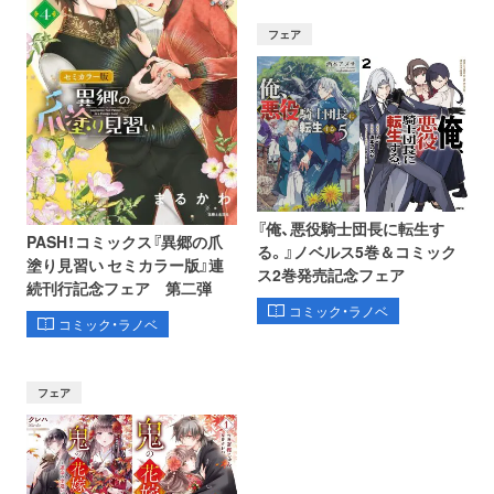
フェア
『俺、悪役騎士団長に転生す
PASH！コミックス『異郷の爪
る。』ノベルス5巻＆コミック
塗り見習い セミカラー版』連
ス2巻発売記念フェア
続刊行記念フェア 第二弾
コミック・ラノベ
コミック・ラノベ
フェア