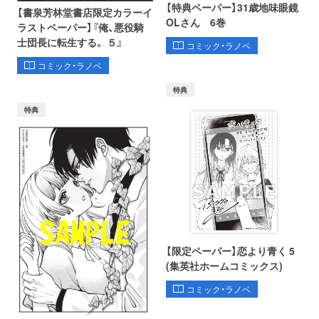
【特典ペーパー】31歳地味眼鏡
【書泉芳林堂書店限定カラーイ
OLさん 6巻
ラストペーパー】『俺、悪役騎
士団長に転生する。 ５』
コミック・ラノベ
コミック・ラノベ
特典
特典
【限定ペーパー】恋より青く 5
(集英社ホームコミックス)
コミック・ラノベ