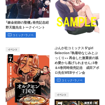
「錬金術師の聖櫃」発売記念紺
野天龍先生トークイベント
コミック・ラノベ
ぶんか社コミックス S*girl
イベント
Selection『執着幼なじみとぷ
っくり×× 再会した激重彼の舐
め愛から逃げられません』3巻
＆4巻同時発売記念 成田アポ
ロ先生WEBサイン会
コミック・ラノベ
イベント