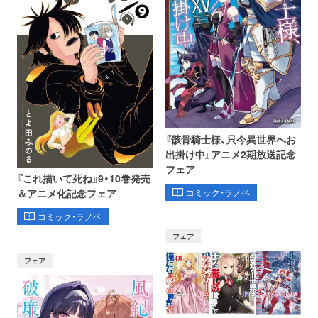
『骸骨騎士様、只今異世界へお
出掛け中』アニメ2期放送記念
フェア
『これ描いて死ね』9・10巻発売
コミック・ラノベ
＆アニメ化記念フェア
コミック・ラノベ
フェア
フェア