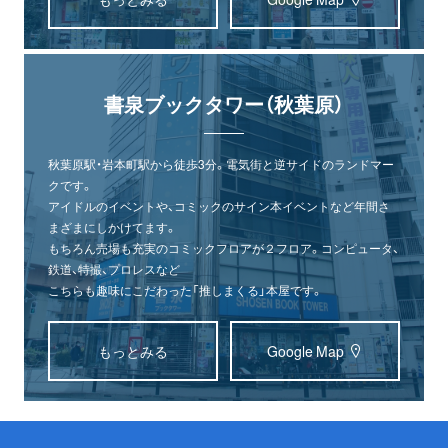
書泉ブックタワー（秋葉原）
秋葉原駅・岩本町駅から徒歩3分。電気街と逆サイドのランドマー
クです。
アイドルのイベントや、コミックのサイン本イベントなど年間さ
まざまにしかけてます。
もちろん売場も充実のコミックフロアが２フロア。コンピュータ、
鉄道、特撮、プロレスなど
こちらも趣味にこだわった「推しまくる」本屋です。
もっとみる
Google Map