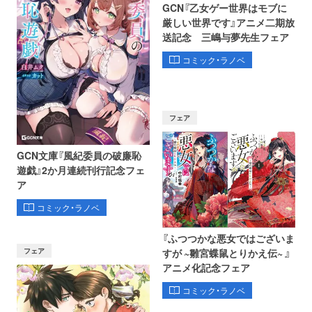
GCN『乙女ゲー世界はモブに
厳しい世界です』アニメ二期放
送記念 三嶋与夢先生フェア
コミック・ラノベ
フェア
GCN文庫『風紀委員の破廉恥
遊戯』2か月連続刊行記念フェ
ア
コミック・ラノベ
『ふつつかな悪女ではございま
フェア
すが ~雛宮蝶鼠とりかえ伝~ 』
アニメ化記念フェア
コミック・ラノベ