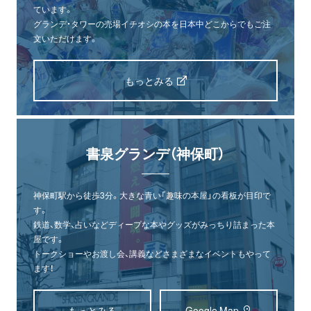
ています。
グランデ・タワーの売場イチオシの本を日本中どこからでもご注
文いただけます。
もっとみる
書泉グランデ（神保町）
神保町駅から徒歩3分。大きな青い「趣味の本屋」の看板が目印で
す。
鉄道、数学、占いなどディープな本やグッズがみっちり詰まった本
屋です。
トークショーやお渡し会、講義などさまざまなイベントもやって
ます！
もっとみる
Google Map