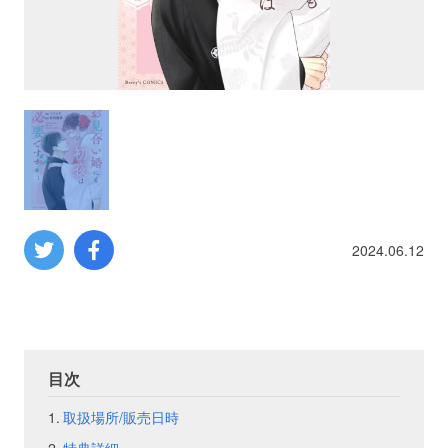
プロレス
数学
コンピューター
ミリタリー
2024.06.12
その他
イベント
特典
目次
フェア
お知らせ
取扱場所/販売日時
会社概要
プライバシーポリシー