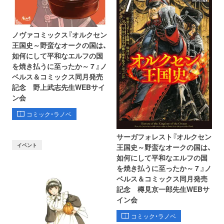
ノヴァコミックス『オルクセン
王国史～野蛮なオークの国は、
如何にして平和なエルフの国
を焼き払うに至ったか～ 7 』ノ
ベルス＆コミックス同月発売
記念 野上武志先生WEBサイ
ン会
コミック・ラノベ
サーガフォレスト『オルクセン
イベント
王国史～野蛮なオークの国は、
如何にして平和なエルフの国
を焼き払うに至ったか～ 7 』ノ
ベルス＆コミックス同月発売
記念 樽見京一郎先生WEBサ
イン会
コミック・ラノベ