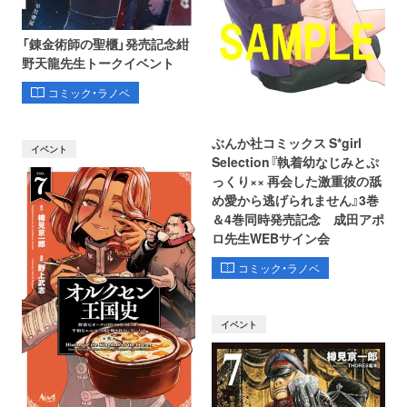
「錬金術師の聖櫃」発売記念紺
野天龍先生トークイベント
コミック・ラノベ
ぶんか社コミックス S*girl
イベント
Selection『執着幼なじみとぷ
っくり×× 再会した激重彼の舐
め愛から逃げられません』3巻
＆4巻同時発売記念 成田アポ
ロ先生WEBサイン会
コミック・ラノベ
イベント