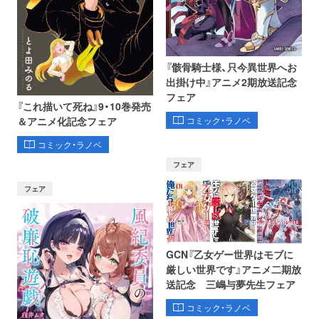
『骸骨騎士様、只今異世界へお
出掛け中』アニメ2期放送記念
フェア
『これ描いて死ね』9・10巻発売
コミック・ラノベ
＆アニメ化記念フェア
コミック・ラノベ
フェア
フェア
GCN『乙女ゲー世界はモブに
厳しい世界です』アニメ二期放
送記念 三嶋与夢先生フェア
コミック・ラノベ