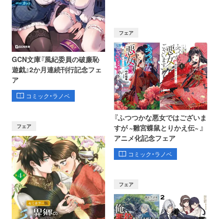
フェア
GCN文庫『風紀委員の破廉恥
遊戯』2か月連続刊行記念フェ
ア
コミック・ラノベ
『ふつつかな悪女ではございま
フェア
すが ~雛宮蝶鼠とりかえ伝~ 』
アニメ化記念フェア
コミック・ラノベ
フェア