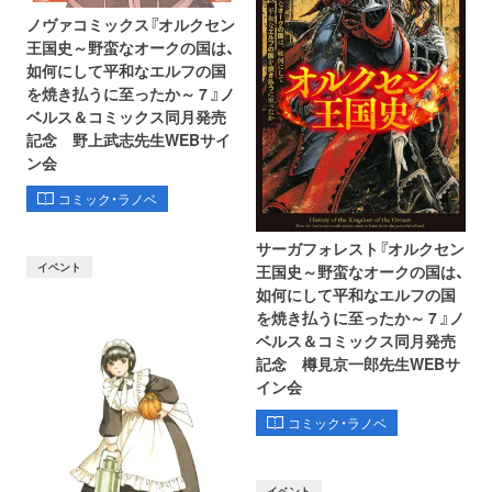
ノヴァコミックス『オルクセン
王国史～野蛮なオークの国は、
如何にして平和なエルフの国
を焼き払うに至ったか～ 7 』ノ
ベルス＆コミックス同月発売
記念 野上武志先生WEBサイ
ン会
コミック・ラノベ
サーガフォレスト『オルクセン
イベント
王国史～野蛮なオークの国は、
如何にして平和なエルフの国
を焼き払うに至ったか～ 7 』ノ
ベルス＆コミックス同月発売
記念 樽見京一郎先生WEBサ
イン会
コミック・ラノベ
イベント