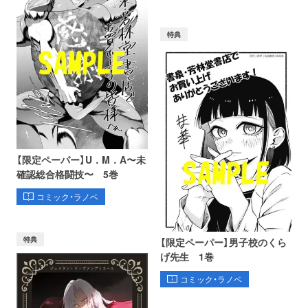
特典
【限定ペーパー】U．M．A〜未
確認総合格闘技〜 5巻
コミック・ラノベ
特典
【限定ペーパー】男子校のくら
げ先生 1巻
コミック・ラノベ