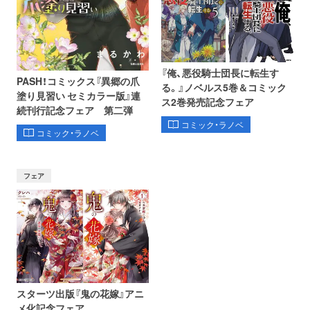
『俺、悪役騎士団長に転生す
PASH！コミックス『異郷の爪
る。』ノベルス5巻＆コミック
塗り見習い セミカラー版』連
ス2巻発売記念フェア
続刊行記念フェア 第二弾
コミック・ラノベ
コミック・ラノベ
フェア
スターツ出版『鬼の花嫁』アニ
メ化記念フェア