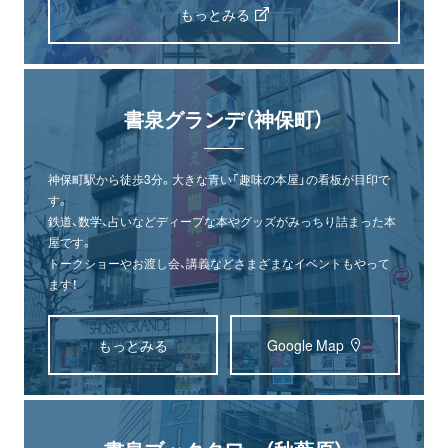
もっとみる
書泉グランデ（神保町）
神保町駅から徒歩3分。大きな青い「趣味の本屋」の看板が目印で
す。
鉄道、数学、占いなどディープな本やグッズがみっちり詰まった本
屋です。
トークショーやお渡し会、講義などさまざまなイベントもやって
ます！
もっとみる
Google Map