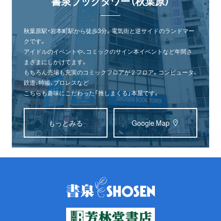
書泉ブックタワー（秋葉原）
秋葉原駅・岩本町駅から徒歩3分。電気街と逆サイドのランドマー
クです。
アイドルのイベントや、コミックのサイン本イベントなど年間さ
まざまにしかけてます。
もちろん売場も充実のコミックフロアが２フロア。コンピュータ、
鉄道、特撮、プロレスなど
こちらも趣味にこだわった「推しまくる」本屋です。
もっとみる
Google Map