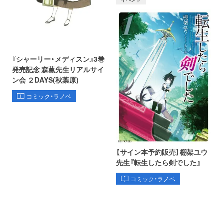
『シャーリー・メディスン』3巻
発売記念 森薫先生リアルサイ
ン会 ２DAYS(秋葉原)
コミック・ラノベ
【サイン本予約販売】棚架ユウ
先生『転生したら剣でした』
コミック・ラノベ