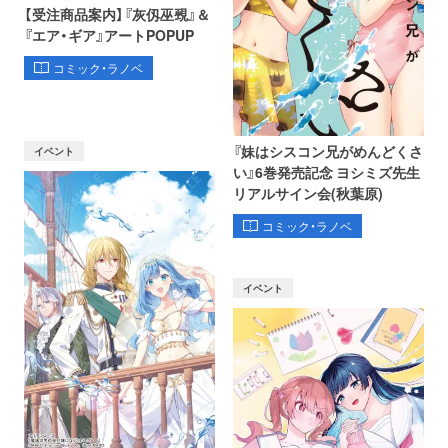
【受注商品案内】『灰仭巫覡』＆
『エア・ギア』アートPOPUP
コミック・ラノベ
『妹はシスコン兄がめんどくさ
イベント
い』6巻発売記念 ヨシミズ先生
リアルサイン会(秋葉原)
コミック・ラノベ
イベント