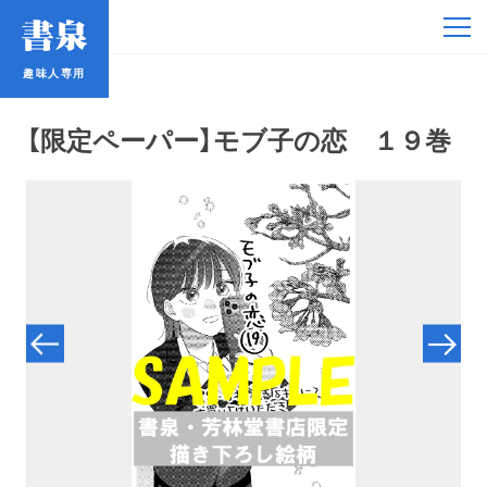
趣味人専用
趣味人専用
【限定ペーパー】モブ子の恋 １９巻
アイドル
鉄道・バス
コミック・ラノベ
占い