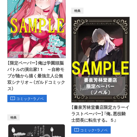
特典
【限定ペーパー】俺は学園頭脳
バトルの演出家！ 1 ～自称モ
ブが陰から描く最強主人公無
双シナリオ～（ガルドコミック
ス）
コミック・ラノベ
【書泉芳林堂書店限定カラーイ
ラストペーパー】『俺、悪役騎
特典
士団長に転生する。 ５』
コミック・ラノベ