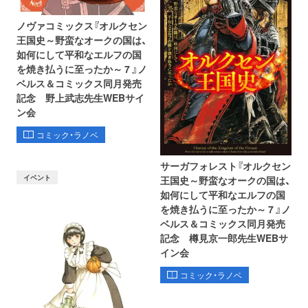
ノヴァコミックス『オルクセン
王国史～野蛮なオークの国は、
如何にして平和なエルフの国
を焼き払うに至ったか～ 7 』ノ
ベルス＆コミックス同月発売
記念 野上武志先生WEBサイ
ン会
コミック・ラノベ
サーガフォレスト『オルクセン
イベント
王国史～野蛮なオークの国は、
如何にして平和なエルフの国
を焼き払うに至ったか～ 7 』ノ
ベルス＆コミックス同月発売
記念 樽見京一郎先生WEBサ
イン会
コミック・ラノベ