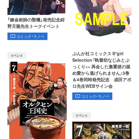
「錬金術師の聖櫃」発売記念紺
野天龍先生トークイベント
コミック・ラノベ
ぶんか社コミックス S*girl
イベント
Selection『執着幼なじみとぷ
っくり×× 再会した激重彼の舐
め愛から逃げられません』3巻
＆4巻同時発売記念 成田アポ
ロ先生WEBサイン会
コミック・ラノベ
イベント