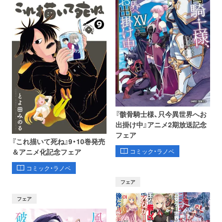
『骸骨騎士様、只今異世界へお
出掛け中』アニメ2期放送記念
フェア
『これ描いて死ね』9・10巻発売
コミック・ラノベ
＆アニメ化記念フェア
コミック・ラノベ
フェア
フェア