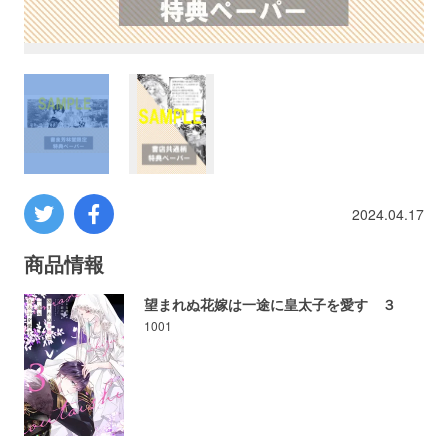
プロレス
数学
コンピューター
ミリタリー
2024.04.17
その他
商品情報
望まれぬ花嫁は一途に皇太子を愛す ３
1001
イベント
特典
フェア
お知らせ
会社概要
プライバシーポリシー