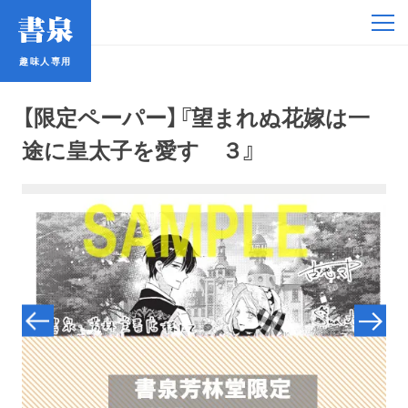
趣味人専用
趣味人専用
【限定ペーパー】『望まれぬ花嫁は一
途に皇太子を愛す ３』
アイドル
鉄道・バス
コミック・ラノベ
占い