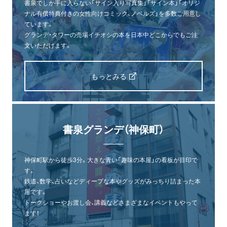
書泉でしか手に入らない「サイン入り写真集」「サイン本」「オリジ
ナル有償特典付きの女性向けコミック、ノベルズ」を多数ご用意し
ています。
グランデ・タワーの売場イチオシの本を日本中どこからでもご注
文いただけます。
もっとみる
書泉グランデ（神保町）
神保町駅から徒歩3分。大きな青い「趣味の本屋」の看板が目印で
す。
鉄道、数学、占いなどディープな本やグッズがみっちり詰まった本
屋です。
トークショーやお渡し会、講義などさまざまなイベントもやって
ます！