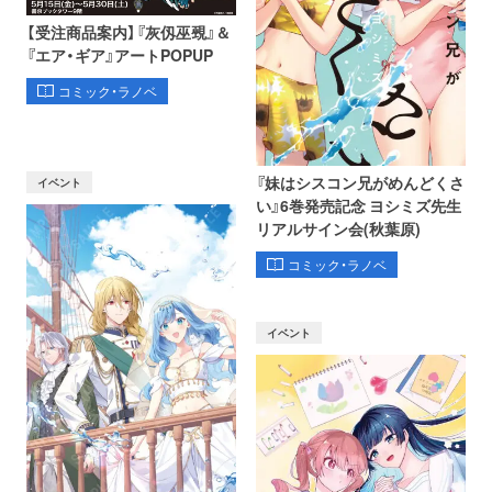
【受注商品案内】『灰仭巫覡』＆
『エア・ギア』アートPOPUP
コミック・ラノベ
『妹はシスコン兄がめんどくさ
イベント
い』6巻発売記念 ヨシミズ先生
リアルサイン会(秋葉原)
コミック・ラノベ
イベント