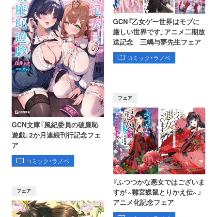
GCN『乙女ゲー世界はモブに
厳しい世界です』アニメ二期放
送記念 三嶋与夢先生フェア
コミック・ラノベ
フェア
GCN文庫『風紀委員の破廉恥
遊戯』2か月連続刊行記念フェ
ア
コミック・ラノベ
『ふつつかな悪女ではございま
フェア
すが ~雛宮蝶鼠とりかえ伝~ 』
アニメ化記念フェア