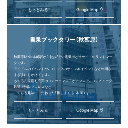
もっとみる
Google Map
書泉ブックタワー（秋葉原）
秋葉原駅・岩本町駅から徒歩3分。電気街と逆サイドのランドマー
クです。
アイドルのイベントや、コミックのサイン本イベントなど年間さ
まざまにしかけてます。
もちろん売場も充実のコミックフロアが２フロア。コンピュータ、
鉄道、特撮、プロレスなど
こちらも趣味にこだわった「推しまくる」本屋です。
もっとみる
Google Map