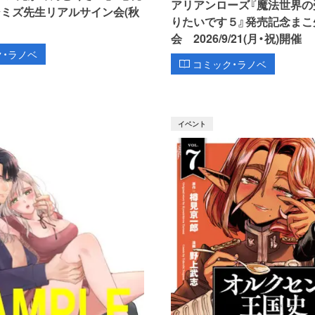
アリアンローズ『魔法世界の
シミズ先生リアルサイン会(秋
りたいです５』発売記念まこ
会 2026/9/21(月・祝)開催
ク・ラノベ
コミック・ラノベ
イベント