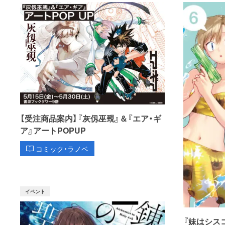
【受注商品案内】『灰仭巫覡』＆『エア・ギ
ア』アートPOPUP
コミック・ラノベ
イベント
『妹はシス