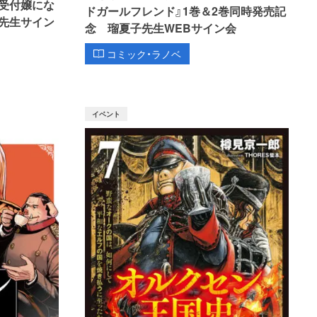
受付嬢にな
ドガールフレンド』1巻＆2巻同時発売記
先生サイン
念 瑠夏子先生WEBサイン会
コミック・ラノベ
イベント