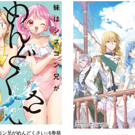
コン兄がめんどくさい』6巻発