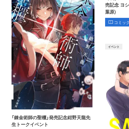
売記念 ヨ
葉原)
コミッ
イベント
「錬金術師の聖櫃」発売記念紺野天龍先
生トークイベント