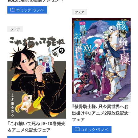
コミック・ラノベ
フェア
フェア
『骸骨騎士様、只今異世界へお
出掛け中』アニメ2期放送記念
フェア
『これ描いて死ね』9・10巻発売
コミック・ラノベ
＆アニメ化記念フェア