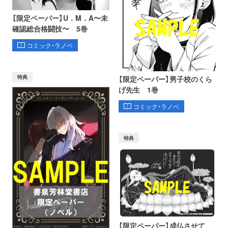
【限定ペーパー】U．M．A〜未
確認総合格闘技〜 5巻
コミック・ラノベ
特典
【限定ペーパー】男子校のくら
げ先生 1巻
コミック・ラノベ
特典
【限定ペーパー】成仏させて