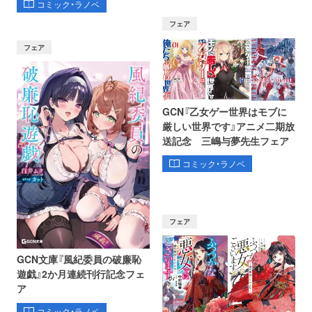
コミック・ラノベ
フェア
フェア
GCN『乙女ゲー世界はモブに
厳しい世界です』アニメ二期放
送記念 三嶋与夢先生フェア
コミック・ラノベ
フェア
GCN文庫『風紀委員の破廉恥
遊戯』2か月連続刊行記念フェ
ア
コミック・ラノベ