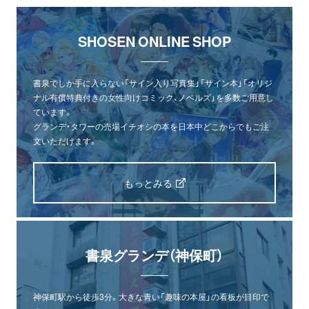
SHOSEN ONLINE SHOP
書泉でしか手に入らない「サイン入り写真集」「サイン本」「オリジ
ナル有償特典付きの女性向けコミック、ノベルズ」を多数ご用意し
ています。
グランデ・タワーの売場イチオシの本を日本中どこからでもご注
文いただけます。
もっとみる
書泉グランデ（神保町）
神保町駅から徒歩3分。大きな青い「趣味の本屋」の看板が目印で