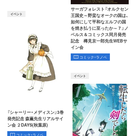
サーガフォレスト『オルクセン
イベント
王国史～野蛮なオークの国は、
如何にして平和なエルフの国
を焼き払うに至ったか～ 7 』ノ
ベルス＆コミックス同月発売
記念 樽見京一郎先生WEBサ
イン会
コミック・ラノベ
イベント
『シャーリー・メディスン』3巻
発売記念 森薫先生リアルサイ
ン会 ２DAYS(秋葉原)
コミック・ラノベ