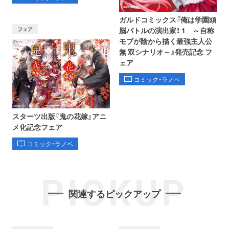
ガルドコミックス『俺は学園頭
フェア
脳バトルの演出家！ 1 ～自称
モブが陰から描く最強主人公
無 双シナリオ～』発売記念 フ
ェア
コミック・ラノベ
スターツ出版『鬼の花嫁』アニ
メ化記念フェア
コミック・ラノベ
PICKUP
関連するピックアップ