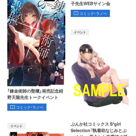
子先生WEBサイン会
コミック・ラノベ
イベント
「錬金術師の聖櫃」発売記念紺
野天龍先生トークイベント
コミック・ラノベ
ぶんか社コミックス S*girl
イベント
Selection『執着幼なじみとぷ