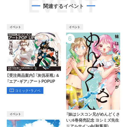
EVENT
関連するイベント
イベント
イベント
【受注商品案内】『灰仭巫覡』＆
『エア・ギア』アートPOPUP
コミック・ラノベ
『妹はシスコン兄がめんどくさ
イベント
い』6巻発売記念 ヨシミズ先生
リアルサイン会(秋葉原)