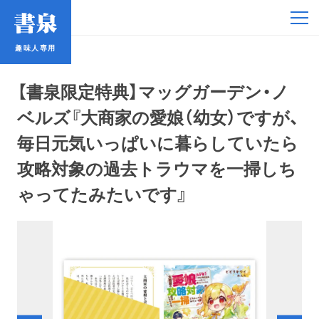
趣味人専用
趣味人専用
【書泉限定特典】マッグガーデン・ノ
ベルズ『大商家の愛娘（幼女）ですが、
毎日元気いっぱいに暮らしていたら
攻略対象の過去トラウマを一掃しち
アイドル
ゃってたみたいです』
鉄道・バス
コミック・ラノベ
占い