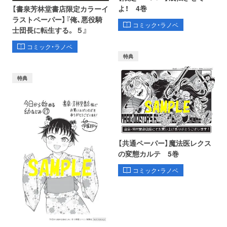
よ！ 4巻
【書泉芳林堂書店限定カラーイ
ラストペーパー】『俺、悪役騎
コミック・ラノベ
士団長に転生する。 ５』
コミック・ラノベ
特典
特典
【共通ペーパー】魔法医レクス
の変態カルテ 5巻
コミック・ラノベ