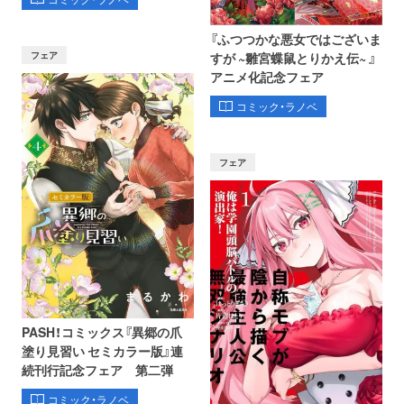
『ふつつかな悪女ではございま
フェア
すが ~雛宮蝶鼠とりかえ伝~ 』
アニメ化記念フェア
コミック・ラノベ
フェア
PASH！コミックス『異郷の爪
塗り見習い セミカラー版』連
続刊行記念フェア 第二弾
コミック・ラノベ