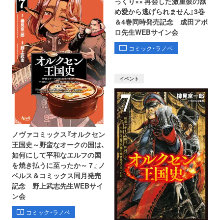
っくり×× 再会した激重彼の舐
め愛から逃げられません』3巻
＆4巻同時発売記念 成田アポ
ロ先生WEBサイン会
コミック・ラノベ
イベント
ノヴァコミックス『オルクセン
王国史～野蛮なオークの国は、
如何にして平和なエルフの国
を焼き払うに至ったか～ 7 』ノ
ベルス＆コミックス同月発売
記念 野上武志先生WEBサイ
ン会
コミック・ラノベ