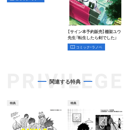
【サイン本予約販売】棚架ユウ
先生『転生したら剣でした』
コミック・ラノベ
PRIVILEGE
関連する特典
特典
特典