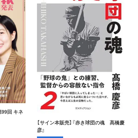
第99回 キネ
【サイン本販売】『赤き球団の魂 髙橋慶
彦』