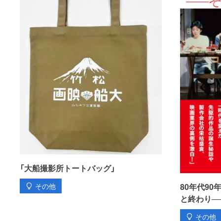
「大船撮影所トートバッグ」
80年代9
その他
と終わり─
その他