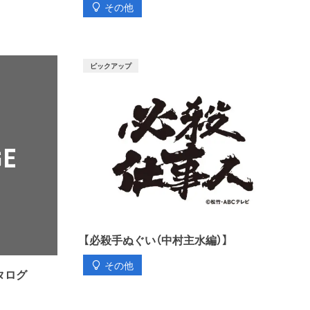
その他
ピックアップ
【必殺手ぬぐい（中村主水編）】
その他
カタログ