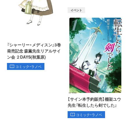
イベント
『シャーリー・メディスン』3巻
発売記念 森薫先生リアルサイ
ン会 ２DAYS(秋葉原)
コミック・ラノベ
【サイン本予約販売】棚架ユウ
先生『転生したら剣でした』
コミック・ラノベ