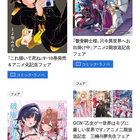
『骸骨騎士様、只今異世界へお
出掛け中』アニメ2期放送記念
フェア
『これ描いて死ね』9・10巻発売
コミック・ラノベ
＆アニメ化記念フェア
コミック・ラノベ
フェア
フェア
GCN『乙女ゲー世界はモブに
厳しい世界です』アニメ二期放
送記念 三嶋与夢先生フェア