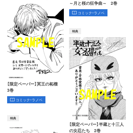
～月と桜の狂争曲～ 2巻
コミック・ラノベ
特典
【限定ペーパー】冥王の柘榴
3巻
コミック・ラノベ
特典
【限定ペーパー】半蔵と十三人
の女忍たち 2巻