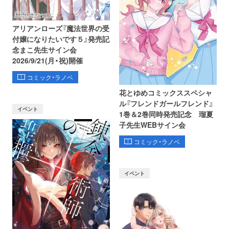
アリアンローズ『魔法世界の受
付嬢になりたいです５』発売記
念まこ先生サイン会
2026/9/21(月・祝)開催
コミック・ラノベ
花とゆめコミックススペシャ
ル『フレンドガールフレンド』
イベント
1巻＆2巻同時発売記念 瑠夏
子先生WEBサイン会
コミック・ラノベ
イベント