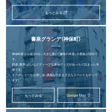
もっとみる
書泉グランデ（神保町）
神保町駅から徒歩3分。大きな青い「趣味の本屋」の看板が目印で
す。
鉄道、数学、占いなどディープな本やグッズがみっちり詰まった本
屋です。
トークショーやお渡し会、講義などさまざまなイベントもやって
ます！
もっとみる
Google Map