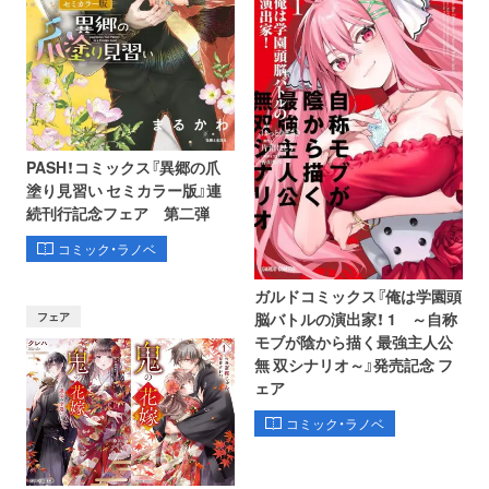
PASH！コミックス『異郷の爪
塗り見習い セミカラー版』連
続刊行記念フェア 第二弾
コミック・ラノベ
ガルドコミックス『俺は学園頭
フェア
脳バトルの演出家！ 1 ～自称
モブが陰から描く最強主人公
無 双シナリオ～』発売記念 フ
ェア
コミック・ラノベ