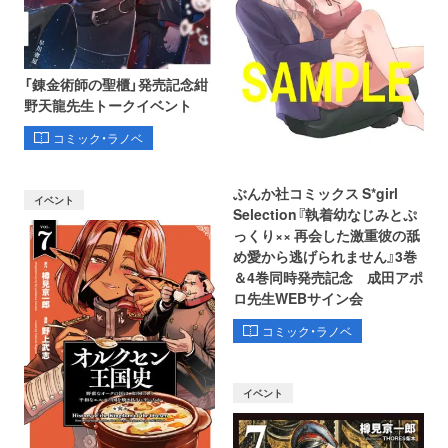
「錬金術師の聖櫃」発売記念紺
野天龍先生トークイベント
コミック・ラノベ
ぶんか社コミックス S*girl
イベント
Selection『執着幼なじみとぷ
っくり×× 再会した激重彼の舐
め愛から逃げられません』3巻
＆4巻同時発売記念 成田アポ
ロ先生WEBサイン会
コミック・ラノベ
イベント