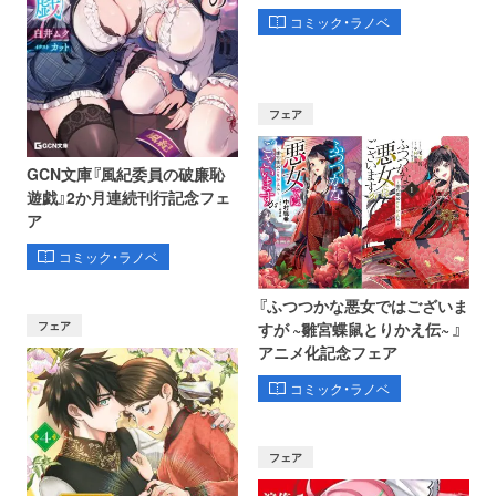
コミック・ラノベ
フェア
GCN文庫『風紀委員の破廉恥
遊戯』2か月連続刊行記念フェ
ア
コミック・ラノベ
『ふつつかな悪女ではございま
フェア
すが ~雛宮蝶鼠とりかえ伝~ 』
アニメ化記念フェア
コミック・ラノベ
フェア