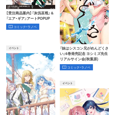
【受注商品案内】『灰仭巫覡』＆
『エア・ギア』アートPOPUP
コミック・ラノベ
『妹はシスコン兄がめんどくさ
イベント
い』6巻発売記念 ヨシミズ先生
リアルサイン会(秋葉原)
コミック・ラノベ
イベント