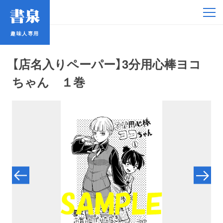
趣味人専用
趣味人専用
【店名入りペーパー】3分用心棒ヨコ
ちゃん １巻
アイドル
鉄道・バス
コミック・ラノベ
占い