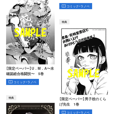
コミック・ラノベ
特典
【限定ペーパー】U．M．A〜未
確認総合格闘技〜 5巻
コミック・ラノベ
特典
【限定ペーパー】男子校のくら
げ先生 1巻
コミック・ラノベ