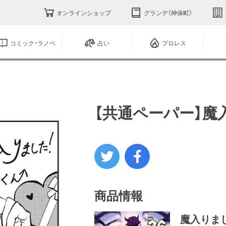
オンラインショップ
グランデ（神保町）
コミック・ラノベ
占い
プロレス
【共通ペーパー】魔
商品情報
魔入りまし