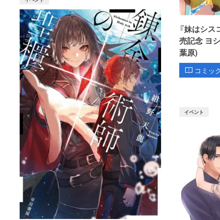
『妹はシス
売記念 ヨ
葉原)
コミッ
イベント