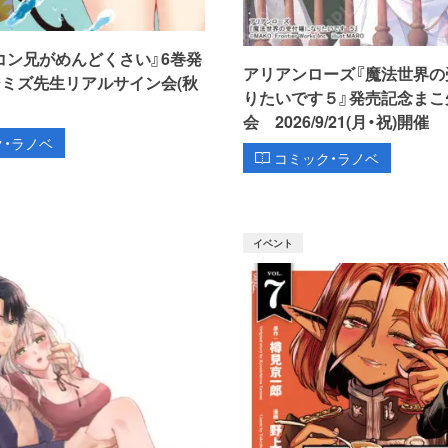
コン兄がめんどくさい』6巻発
アリアンローズ『魔法世界の
シミズ先生リアルサイン会(秋
りたいです５』発売記念まこ
会 2026/9/21(月・祝)開催
ク・ラノベ
コミック・ラノベ
イベント