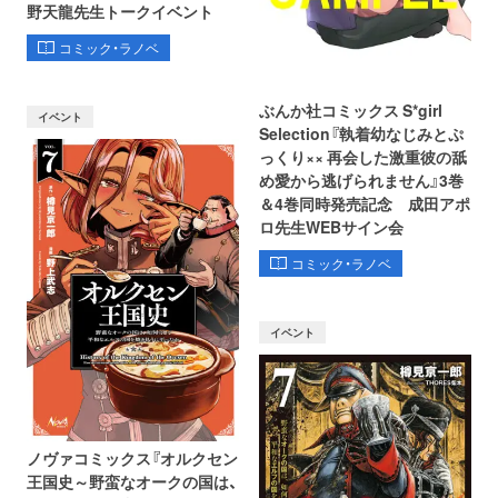
野天龍先生トークイベント
コミック・ラノベ
ぶんか社コミックス S*girl
イベント
Selection『執着幼なじみとぷ
っくり×× 再会した激重彼の舐
め愛から逃げられません』3巻
＆4巻同時発売記念 成田アポ
ロ先生WEBサイン会
コミック・ラノベ
イベント
ノヴァコミックス『オルクセン
王国史～野蛮なオークの国は、