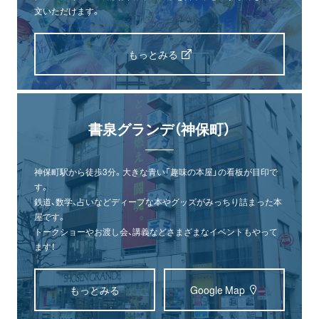
文いただけます。
もっとみる
書泉グランデ（神保町）
神保町駅から徒歩3分。大きな青い「趣味の本屋」の看板が目印で
す。
鉄道、数学、占いなどディープな本やグッズがみっちり詰まった本
屋です。
トークショーやお渡し会、講義などさまざまなイベントもやって
ます！
もっとみる
Google Map