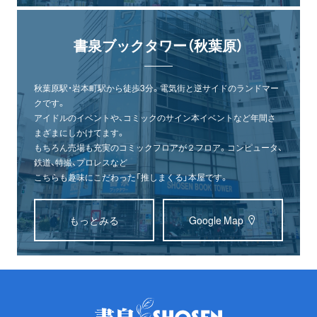
書泉ブックタワー（秋葉原）
秋葉原駅・岩本町駅から徒歩3分。電気街と逆サイドのランドマー
クです。
アイドルのイベントや、コミックのサイン本イベントなど年間さ
まざまにしかけてます。
もちろん売場も充実のコミックフロアが２フロア。コンピュータ、
鉄道、特撮、プロレスなど
こちらも趣味にこだわった「推しまくる」本屋です。
もっとみる
Google Map