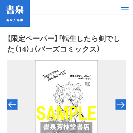
趣味人専用
趣味人専用
【限定ペーパー】「転生したら剣でし
た（14）」（バーズコミックス）
アイドル
鉄道・バス
コミック・ラノベ
占い