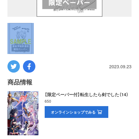
プロレス
数学
コンピューター
ミリタリー
2023.09.23
その他
商品情報
【限定ペーパー付】転生したら剣でした（14）
650
イベント
特典
オンラインショップでみる
フェア
お知らせ
会社概要
プライバシーポリシー