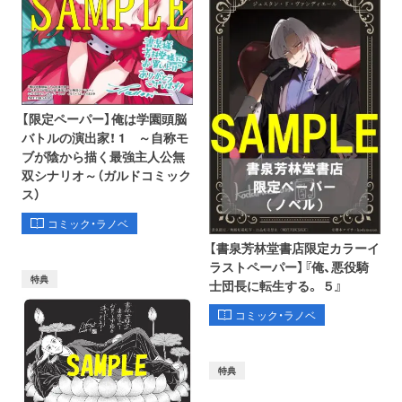
【限定ペーパー】俺は学園頭脳
バトルの演出家！ 1 ～自称モ
ブが陰から描く最強主人公無
双シナリオ～（ガルドコミック
ス）
コミック・ラノベ
【書泉芳林堂書店限定カラーイ
ラストペーパー】『俺、悪役騎
特典
士団長に転生する。 ５』
コミック・ラノベ
特典