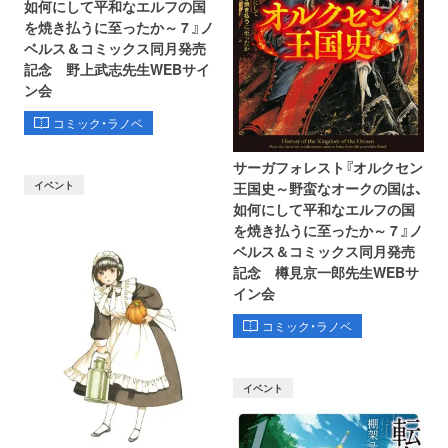
如何にして平和なエルフの国
を焼き払うに至ったか～ 7 』ノ
ベルス＆コミックス同月発売
記念 野上武志先生WEBサイ
ン会
コミック・ラノベ
サーガフォレスト『オルクセン
イベント
王国史～野蛮なオークの国は、
如何にして平和なエルフの国
を焼き払うに至ったか～ 7 』ノ
ベルス＆コミックス同月発売
記念 樽見京一郎先生WEBサ
イン会
コミック・ラノベ
イベント