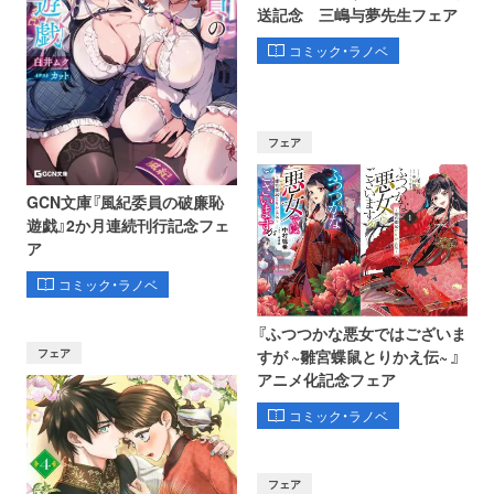
送記念 三嶋与夢先生フェア
コミック・ラノベ
フェア
GCN文庫『風紀委員の破廉恥
遊戯』2か月連続刊行記念フェ
ア
コミック・ラノベ
『ふつつかな悪女ではございま
フェア
すが ~雛宮蝶鼠とりかえ伝~ 』
アニメ化記念フェア
コミック・ラノベ
フェア