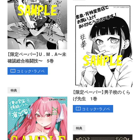
【限定ペーパー】U．M．A〜未
確認総合格闘技〜 5巻
コミック・ラノベ
特典
【限定ペーパー】男子校のくら
げ先生 1巻
コミック・ラノベ
特典