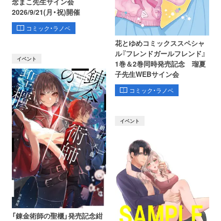
念まこ先生サイン会
2026/9/21(月・祝)開催
コミック・ラノベ
花とゆめコミックススペシャ
ル『フレンドガールフレンド』
イベント
1巻＆2巻同時発売記念 瑠夏
子先生WEBサイン会
コミック・ラノベ
イベント
「錬金術師の聖櫃」発売記念紺