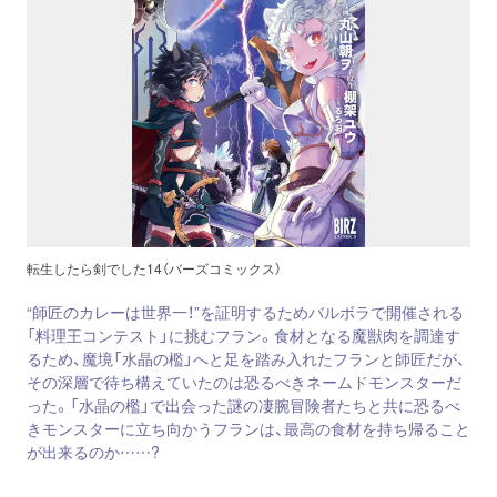
転生したら剣でした14（バーズコミックス）
“師匠のカレーは世界一！”を証明するためバルボラで開催される
「料理王コンテスト」に挑むフラン。食材となる魔獣肉を調達す
るため、魔境「水晶の檻」へと足を踏み入れたフランと師匠だが、
その深層で待ち構えていたのは恐るべきネームドモンスターだ
った。「水晶の檻」で出会った謎の凄腕冒険者たちと共に恐るべ
きモンスターに立ち向かうフランは、最高の食材を持ち帰ること
が出来るのか……?