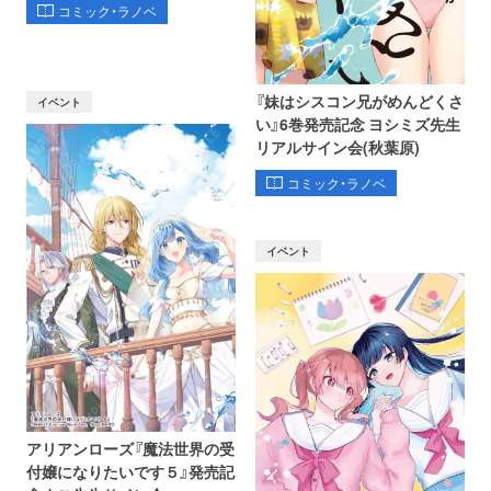
コミック・ラノベ
『妹はシスコン兄がめんどくさ
イベント
い』6巻発売記念 ヨシミズ先生
リアルサイン会(秋葉原)
コミック・ラノベ
イベント
アリアンローズ『魔法世界の受
付嬢になりたいです５』発売記