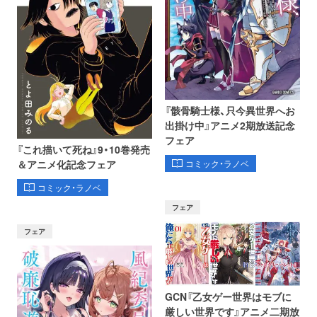
『骸骨騎士様、只今異世界へお
出掛け中』アニメ2期放送記念
フェア
『これ描いて死ね』9・10巻発売
コミック・ラノベ
＆アニメ化記念フェア
コミック・ラノベ
フェア
フェア
GCN『乙女ゲー世界はモブに
厳しい世界です』アニメ二期放