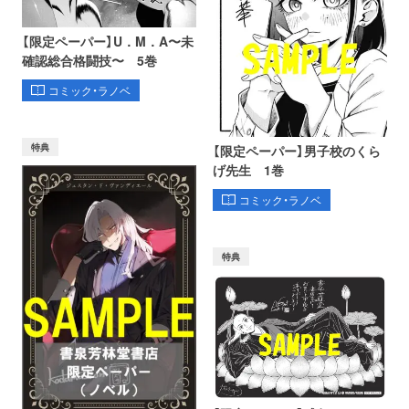
【限定ペーパー】U．M．A〜未
確認総合格闘技〜 5巻
コミック・ラノベ
特典
【限定ペーパー】男子校のくら
げ先生 1巻
コミック・ラノベ
特典