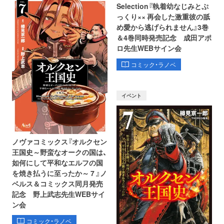
Selection『執着幼なじみとぷ
っくり×× 再会した激重彼の舐
め愛から逃げられません』3巻
＆4巻同時発売記念 成田アポ
ロ先生WEBサイン会
コミック・ラノベ
イベント
ノヴァコミックス『オルクセン
王国史～野蛮なオークの国は、
如何にして平和なエルフの国
を焼き払うに至ったか～ 7 』ノ
ベルス＆コミックス同月発売
記念 野上武志先生WEBサイ
ン会
コミック・ラノベ