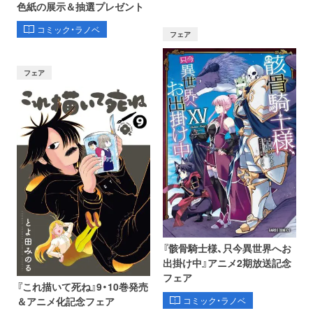
色紙の展示＆抽選プレゼント
コミック・ラノベ
フェア
フェア
『骸骨騎士様、只今異世界へお
出掛け中』アニメ2期放送記念
フェア
『これ描いて死ね』9・10巻発売
コミック・ラノベ
＆アニメ化記念フェア