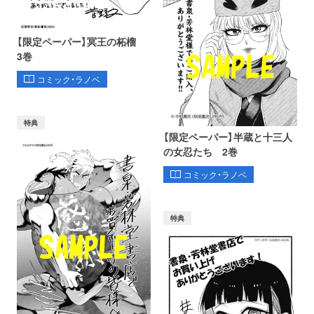
【限定ペーパー】冥王の柘榴
3巻
コミック・ラノベ
特典
【限定ペーパー】半蔵と十三人
の女忍たち 2巻
コミック・ラノベ
特典