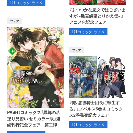
コミック・ラノベ
『ふつつかな悪女ではございま
すが ~雛宮蝶鼠とりかえ伝~ 』
フェア
アニメ化記念フェア
コミック・ラノベ
フェア
『俺、悪役騎士団長に転生す
る。』ノベルス5巻＆コミック
PASH！コミックス『異郷の爪
ス2巻発売記念フェア
塗り見習い セミカラー版』連
続刊行記念フェア 第二弾
コミック・ラノベ