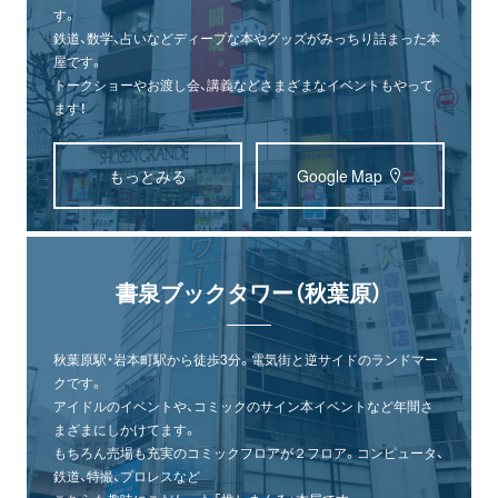
す。
鉄道、数学、占いなどディープな本やグッズがみっちり詰まった本
屋です。
トークショーやお渡し会、講義などさまざまなイベントもやって
ます！
もっとみる
Google Map
書泉ブックタワー（秋葉原）
秋葉原駅・岩本町駅から徒歩3分。電気街と逆サイドのランドマー
クです。
アイドルのイベントや、コミックのサイン本イベントなど年間さ
まざまにしかけてます。
もちろん売場も充実のコミックフロアが２フロア。コンピュータ、
鉄道、特撮、プロレスなど