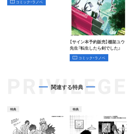
コミック・ラノベ
【サイン本予約販売】棚架ユウ
先生『転生したら剣でした』
コミック・ラノベ
PRIVILEGE
関連する特典
特典
特典