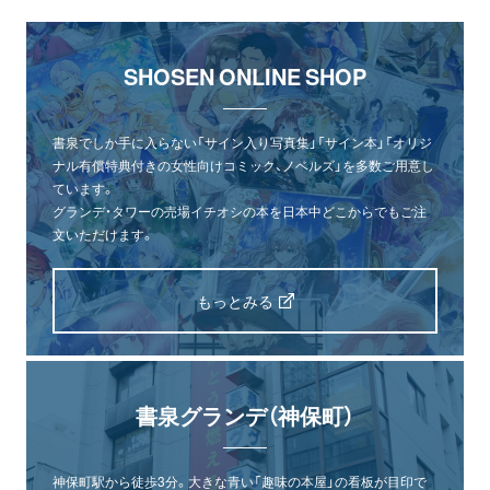
SHOSEN ONLINE SHOP
書泉でしか手に入らない「サイン入り写真集」「サイン本」「オリジ
ナル有償特典付きの女性向けコミック、ノベルズ」を多数ご用意し
ています。
グランデ・タワーの売場イチオシの本を日本中どこからでもご注
文いただけます。
もっとみる
書泉グランデ（神保町）
神保町駅から徒歩3分。大きな青い「趣味の本屋」の看板が目印で