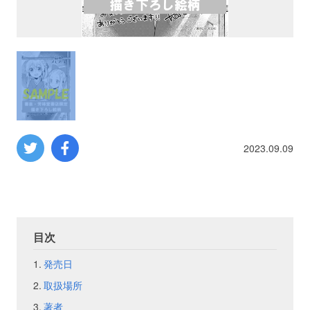
プロレス
数学
コンピューター
ミリタリー
2023.09.09
その他
イベント
特典
目次
発売日
フェア
お知らせ
取扱場所
会社概要
プライバシーポリシー
著者