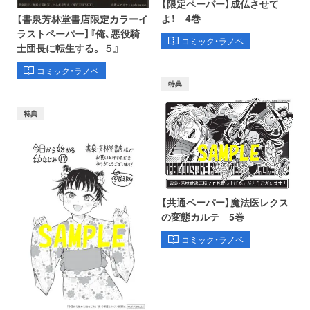
【限定ペーパー】成仏させて
よ！ 4巻
【書泉芳林堂書店限定カラーイ
ラストペーパー】『俺、悪役騎
コミック・ラノベ
士団長に転生する。 ５』
コミック・ラノベ
特典
特典
【共通ペーパー】魔法医レクス
の変態カルテ 5巻
コミック・ラノベ