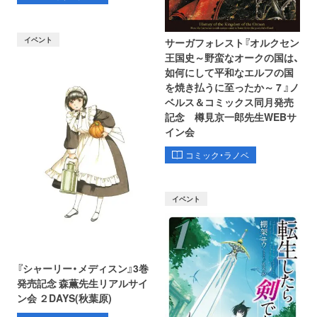
イベント
サーガフォレスト『オルクセン
王国史～野蛮なオークの国は、
如何にして平和なエルフの国
を焼き払うに至ったか～ 7 』ノ
ベルス＆コミックス同月発売
記念 樽見京一郎先生WEBサ
イン会
コミック・ラノベ
イベント
『シャーリー・メディスン』3巻
発売記念 森薫先生リアルサイ
ン会 ２DAYS(秋葉原)