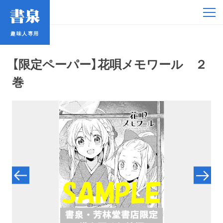
趣味人専用
趣味人専用
【限定ペーパー】花唄メモワール ２
巻
アイドル
鉄道・バス
コミック・ラノベ
占い