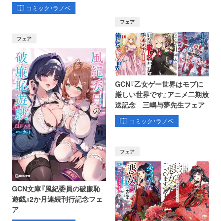
コミック・ラノベ
フェア
フェア
GCN『乙女ゲー世界はモブに
厳しい世界です』アニメ二期放
送記念 三嶋与夢先生フェア
コミック・ラノベ
フェア
GCN文庫『風紀委員の破廉恥
遊戯』2か月連続刊行記念フェ
ア