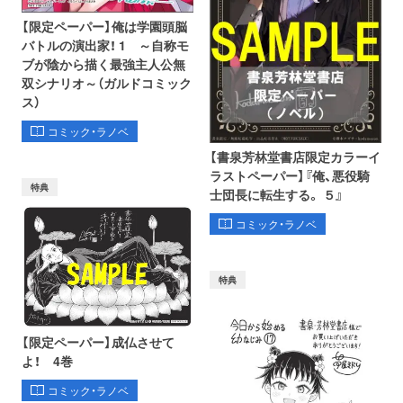
【限定ペーパー】俺は学園頭脳
バトルの演出家！ 1 ～自称モ
ブが陰から描く最強主人公無
双シナリオ～（ガルドコミック
ス）
コミック・ラノベ
【書泉芳林堂書店限定カラーイ
ラストペーパー】『俺、悪役騎
特典
士団長に転生する。 ５』
コミック・ラノベ
特典
【限定ペーパー】成仏させて
よ！ 4巻
コミック・ラノベ