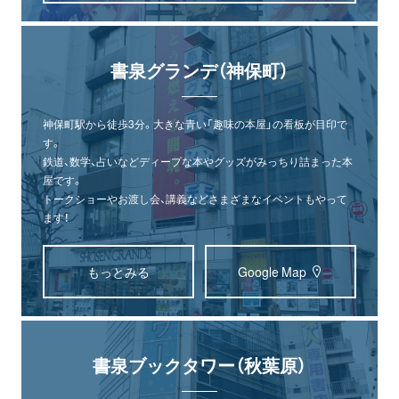
書泉グランデ（神保町）
神保町駅から徒歩3分。大きな青い「趣味の本屋」の看板が目印で
す。
鉄道、数学、占いなどディープな本やグッズがみっちり詰まった本
屋です。
トークショーやお渡し会、講義などさまざまなイベントもやって
ます！
もっとみる
Google Map
書泉ブックタワー（秋葉原）