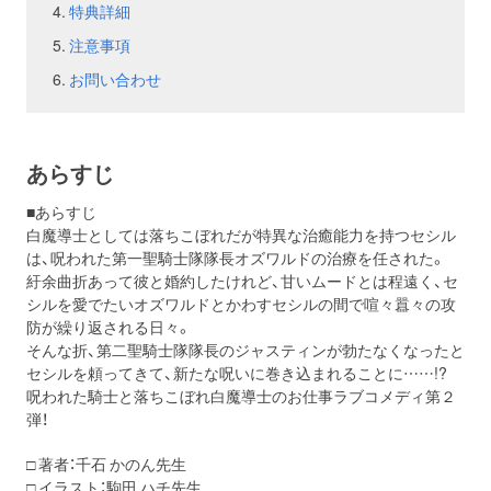
特典詳細
注意事項
お問い合わせ
あらすじ
■あらすじ
白魔導士としては落ちこぼれだが特異な治癒能力を持つセシル
は、呪われた第一聖騎士隊隊長オズワルドの治療を任された。
紆余曲折あって彼と婚約したけれど、甘いムードとは程遠く、セ
シルを愛でたいオズワルドとかわすセシルの間で喧々囂々の攻
防が繰り返される日々。
そんな折、第二聖騎士隊隊長のジャスティンが勃たなくなったと
セシルを頼ってきて、新たな呪いに巻き込まれることに……!?
呪われた騎士と落ちこぼれ白魔導士のお仕事ラブコメディ第２
弾！
□ 著者：千石 かのん先生
□ イラスト：駒田 ハチ先生