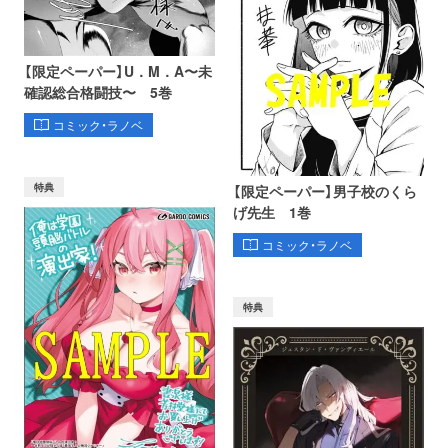
【限定ペーパー】U．M．A〜未
確認総合格闘技〜 5巻
コミック・ラノベ
特典
【限定ペーパー】男子校のくら
げ先生 1巻
コミック・ラノベ
特典