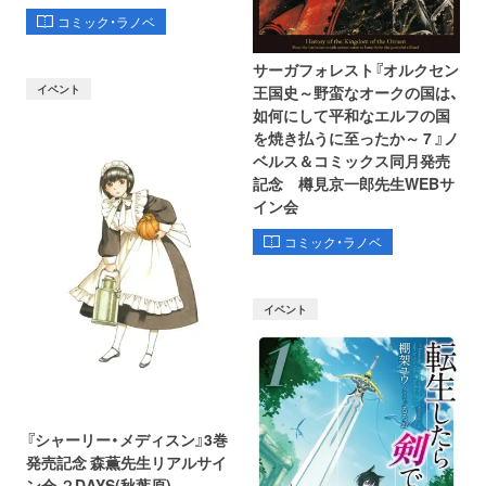
コミック・ラノベ
サーガフォレスト『オルクセン
イベント
王国史～野蛮なオークの国は、
如何にして平和なエルフの国
を焼き払うに至ったか～ 7 』ノ
ベルス＆コミックス同月発売
記念 樽見京一郎先生WEBサ
イン会
コミック・ラノベ
イベント
『シャーリー・メディスン』3巻
発売記念 森薫先生リアルサイ
ン会 ２DAYS(秋葉原)