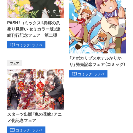
PASH！コミックス『異郷の爪
塗り見習い セミカラー版』連
続刊行記念フェア 第二弾
コミック・ラノベ
「アポカリプスホテルかりか
フェア
り」発売記念フェア（コミック）
コミック・ラノベ
スターツ出版『鬼の花嫁』アニ
メ化記念フェア
コミック・ラノベ