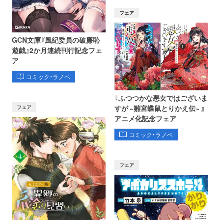
フェア
GCN文庫『風紀委員の破廉恥
遊戯』2か月連続刊行記念フェ
ア
コミック・ラノベ
『ふつつかな悪女ではございま
フェア
すが ~雛宮蝶鼠とりかえ伝~ 』
アニメ化記念フェア
コミック・ラノベ
フェア