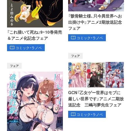
『骸骨騎士様、只今異世界へお
出掛け中』アニメ2期放送記念
フェア
『これ描いて死ね』9・10巻発売
コミック・ラノベ
＆アニメ化記念フェア
コミック・ラノベ
フェア
フェア
GCN『乙女ゲー世界はモブに
厳しい世界です』アニメ二期放
送記念 三嶋与夢先生フェア
コミック・ラノベ