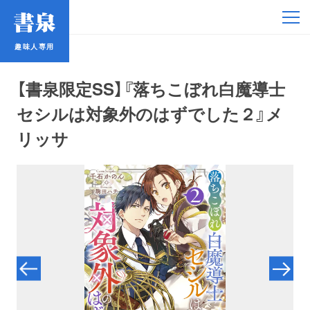
趣味人専用
趣味人専用
【書泉限定SS】『落ちこぼれ白魔導士
セシルは対象外のはずでした２』メ
リッサ
アイドル
鉄道・バス
コミック・ラノベ
占い