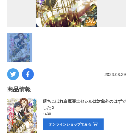
プロレス
数学
コンピューター
ミリタリー
2023.08.29
その他
商品情報
イベント
特典
落ちこぼれ白魔導士セシルは対象外のはずで
した２
フェア
お知らせ
1430
オンラインショップでみる
会社概要
プライバシーポリシー