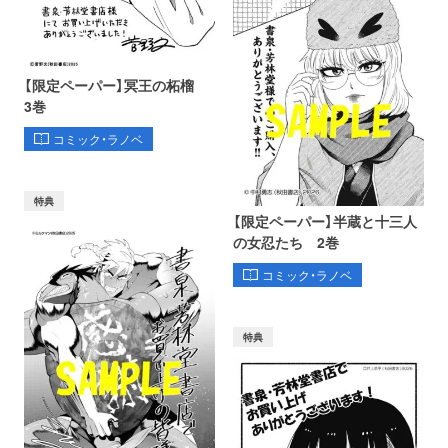
【限定ペーパー】冥王の柘榴
3巻
コミック・ラノベ
特典
【限定ペーパー】半蔵と十三人
の女忍たち 2巻
コミック・ラノベ
特典