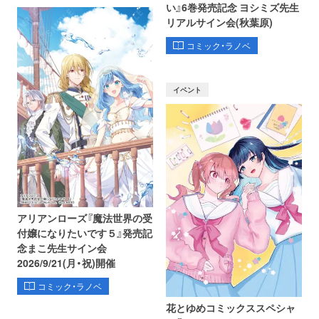
い』6巻発売記念 ヨシミズ先生
リアルサイン会(秋葉原)
コミック・ラノベ
イベント
アリアンローズ『魔法世界の受
付嬢になりたいです５』発売記
念まこ先生サイン会
2026/9/21(月・祝)開催
コミック・ラノベ
花とゆめコミックススペシャ