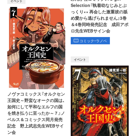
イベント
Selection『執着幼なじみとぷ
っくり×× 再会した激重彼の舐
め愛から逃げられません』3巻
＆4巻同時発売記念 成田アポ
ロ先生WEBサイン会
コミック・ラノベ
イベント
ノヴァコミックス『オルクセン
王国史～野蛮なオークの国は、
如何にして平和なエルフの国
を焼き払うに至ったか～ 7 』ノ
ベルス＆コミックス同月発売
記念 野上武志先生WEBサイ
ン会