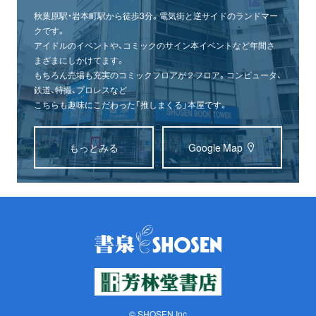
秋葉原駅・岩本町駅から徒歩3分。電気街と逆サイドのランドマー
クです。
アイドルのイベントや、コミックのサイン本イベントなど年間さ
まざまにしかけてます。
もちろん売場も充実のコミックフロアが２フロア。コンピュータ、
鉄道、特撮、プロレスなど
こちらも趣味にこだわった「推しまくる」本屋です。
もっとみる
Google Map
© SHOSEN Inc