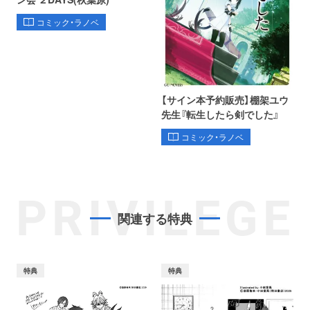
コミック・ラノベ
【サイン本予約販売】棚架ユウ
先生『転生したら剣でした』
コミック・ラノベ
PRIVILEGE
関連する特典
特典
特典