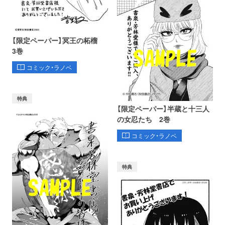
【限定ペーパー】冥王の柘榴
3巻
コミック・ラノベ
特典
【限定ペーパー】半蔵と十三人
の女忍たち 2巻
コミック・ラノベ
特典