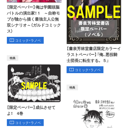
【限定ペーパー】俺は学園頭脳
バトルの演出家！ 1 ～自称モ
ブが陰から描く最強主人公無
双シナリオ～（ガルドコミック
ス）
コミック・ラノベ
【書泉芳林堂書店限定カラーイ
ラストペーパー】『俺、悪役騎
特典
士団長に転生する。 ５』
コミック・ラノベ
特典
【限定ペーパー】成仏させて
よ！ 4巻
コミック・ラノベ