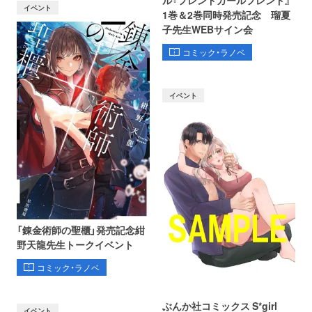
ル『フレンドガールフレンド』
イベント
1巻＆2巻同時発売記念 瑠夏
子先生WEBサイン会
コミック・ラノベ
イベント
「錬金術師の聖櫃」発売記念紺
野天龍先生トークイベント
コミック・ラノベ
ぶんか社コミックス S*girl
イベント