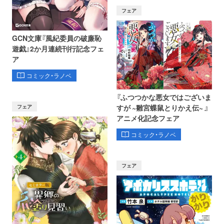
フェア
GCN文庫『風紀委員の破廉恥
遊戯』2か月連続刊行記念フェ
ア
コミック・ラノベ
『ふつつかな悪女ではございま
フェア
すが ~雛宮蝶鼠とりかえ伝~ 』
アニメ化記念フェア
コミック・ラノベ
フェア