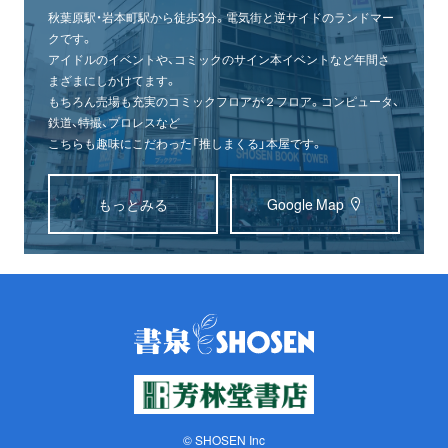
秋葉原駅・岩本町駅から徒歩3分。電気街と逆サイドのランドマー
クです。
アイドルのイベントや、コミックのサイン本イベントなど年間さ
まざまにしかけてます。
もちろん売場も充実のコミックフロアが２フロア。コンピュータ、
鉄道、特撮、プロレスなど
こちらも趣味にこだわった「推しまくる」本屋です。
もっとみる
Google Map
© SHOSEN Inc
オンライン
書泉グランデ
書泉ブックタワー