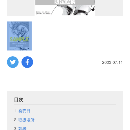
プロレス
数学
コンピューター
ミリタリー
2023.07.11
その他
イベント
特典
目次
発売日
フェア
お知らせ
取扱場所
会社概要
プライバシーポリシー
著者