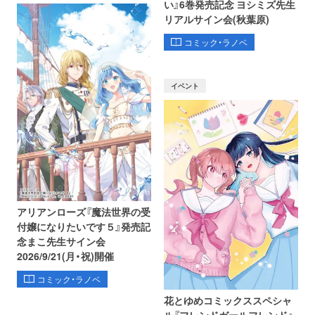
い』6巻発売記念 ヨシミズ先生
リアルサイン会(秋葉原)
コミック・ラノベ
イベント
アリアンローズ『魔法世界の受
付嬢になりたいです５』発売記
念まこ先生サイン会
2026/9/21(月・祝)開催
コミック・ラノベ
花とゆめコミックススペシャ