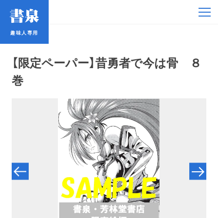
趣味人専用
趣味人専用
【限定ペーパー】昔勇者で今は骨 ８
巻
アイドル
鉄道・バス
コミック・ラノベ
占い