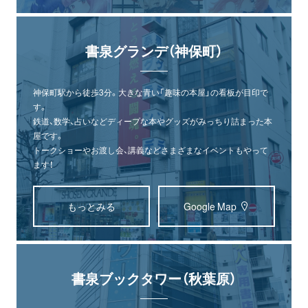
書泉グランデ（神保町）
神保町駅から徒歩3分。大きな青い「趣味の本屋」の看板が目印で
す。
鉄道、数学、占いなどディープな本やグッズがみっちり詰まった本
屋です。
トークショーやお渡し会、講義などさまざまなイベントもやって
ます！
もっとみる
Google Map
書泉ブックタワー（秋葉原）