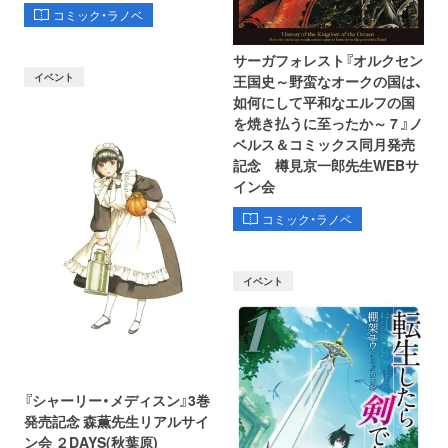
コミック・ラノベ
サーガフォレスト『オルクセン
イベント
王国史～野蛮なオークの国は、
如何にして平和なエルフの国
を焼き払うに至ったか～ 7 』ノ
ベルス＆コミックス同月発売
記念 樽見京一郎先生WEBサ
イン会
コミック・ラノベ
イベント
『シャーリー・メディスン』3巻
発売記念 森薫先生リアルサイ
ン会 ２DAYS(秋葉原)