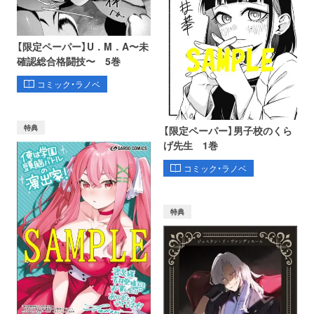
【限定ペーパー】U．M．A〜未
確認総合格闘技〜 5巻
コミック・ラノベ
特典
【限定ペーパー】男子校のくら
げ先生 1巻
コミック・ラノベ
特典