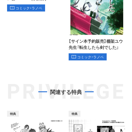
コミック・ラノベ
【サイン本予約販売】棚架ユウ
先生『転生したら剣でした』
コミック・ラノベ
PRIVILEGE
関連する特典
特典
特典