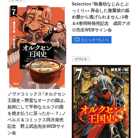
Selection『執着幼なじみとぷ
っくり×× 再会した激重彼の舐
め愛から逃げられません』3巻
＆4巻同時発売記念 成田アポ
ロ先生WEBサイン会
コミック・ラノベ
イベント
ノヴァコミックス『オルクセン
王国史～野蛮なオークの国は、
如何にして平和なエルフの国
を焼き払うに至ったか～ 7 』ノ
ベルス＆コミックス同月発売
記念 野上武志先生WEBサイ
ン会