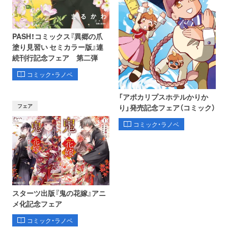
PASH！コミックス『異郷の爪
塗り見習い セミカラー版』連
続刊行記念フェア 第二弾
コミック・ラノベ
「アポカリプスホテルかりか
フェア
り」発売記念フェア（コミック）
コミック・ラノベ
スターツ出版『鬼の花嫁』アニ
メ化記念フェア
コミック・ラノベ