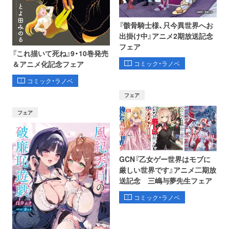
『骸骨騎士様、只今異世界へお
出掛け中』アニメ2期放送記念
フェア
『これ描いて死ね』9・10巻発売
コミック・ラノベ
＆アニメ化記念フェア
コミック・ラノベ
フェア
フェア
GCN『乙女ゲー世界はモブに
厳しい世界です』アニメ二期放
送記念 三嶋与夢先生フェア
コミック・ラノベ