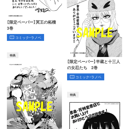
【限定ペーパー】冥王の柘榴
3巻
コミック・ラノベ
特典
【限定ペーパー】半蔵と十三人
の女忍たち 2巻
コミック・ラノベ
特典