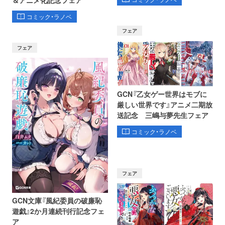
＆アニメ化記念フェア
コミック・ラノベ
フェア
フェア
GCN『乙女ゲー世界はモブに
厳しい世界です』アニメ二期放
送記念 三嶋与夢先生フェア
コミック・ラノベ
フェア
GCN文庫『風紀委員の破廉恥
遊戯』2か月連続刊行記念フェ
ア