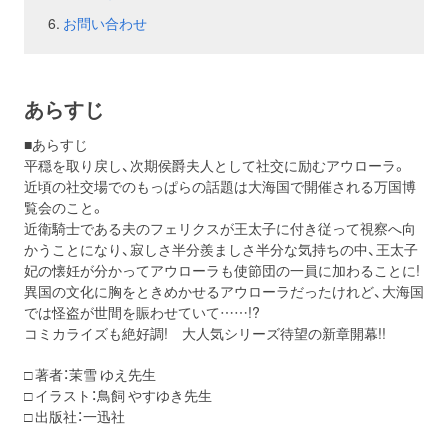
お問い合わせ
あらすじ
■あらすじ
平穏を取り戻し、次期侯爵夫人として社交に励むアウローラ。
近頃の社交場でのもっぱらの話題は大海国で開催される万国博
覧会のこと。
近衛騎士である夫のフェリクスが王太子に付き従って視察へ向
かうことになり、寂しさ半分羨ましさ半分な気持ちの中、王太子
妃の懐妊が分かってアウローラも使節団の一員に加わることに!
異国の文化に胸をときめかせるアウローラだったけれど、大海国
では怪盗が世間を賑わせていて……!?
コミカライズも絶好調! 大人気シリーズ待望の新章開幕!!
□ 著者：茉雪 ゆえ先生
□ イラスト：鳥飼 やすゆき先生
□ 出版社：一迅社