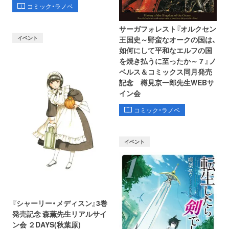
コミック・ラノベ
サーガフォレスト『オルクセン
イベント
王国史～野蛮なオークの国は、
如何にして平和なエルフの国
を焼き払うに至ったか～ 7 』ノ
ベルス＆コミックス同月発売
記念 樽見京一郎先生WEBサ
イン会
コミック・ラノベ
イベント
『シャーリー・メディスン』3巻
発売記念 森薫先生リアルサイ
ン会 ２DAYS(秋葉原)