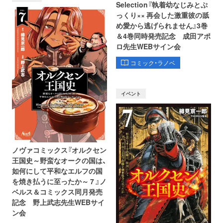
Selection『執着幼なじみとぷ
っくり×× 再会した激重彼の舐
め愛から逃げられません』3巻
＆4巻同時発売記念 成田アポ
ロ先生WEBサイン会
コミック・ラノベ
イベント
ノヴァコミックス『オルクセン
王国史～野蛮なオークの国は、
如何にして平和なエルフの国
を焼き払うに至ったか～ 7 』ノ
ベルス＆コミックス同月発売
記念 野上武志先生WEBサイ
ン会