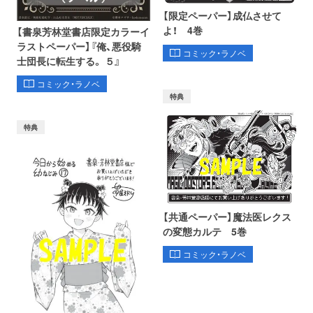
【限定ペーパー】成仏させて
よ！ 4巻
【書泉芳林堂書店限定カラーイ
ラストペーパー】『俺、悪役騎
コミック・ラノベ
士団長に転生する。 ５』
コミック・ラノベ
特典
特典
【共通ペーパー】魔法医レクス
の変態カルテ 5巻
コミック・ラノベ