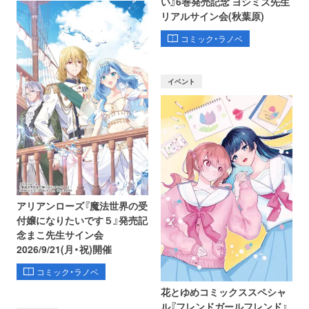
い』6巻発売記念 ヨシミズ先生
リアルサイン会(秋葉原)
コミック・ラノベ
イベント
アリアンローズ『魔法世界の受
付嬢になりたいです５』発売記
念まこ先生サイン会
2026/9/21(月・祝)開催
コミック・ラノベ
花とゆめコミックススペシャ
ル『フレンドガールフレンド』