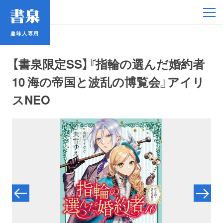
趣味人専用
趣味人専用
【書泉限定SS】『指輪の選んだ婚約者
10 海の帝国と波乱の博覧会』アイリ
スNEO
アイドル
鉄道・バス
コミック・ラノベ
占い