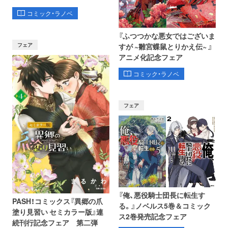
コミック・ラノベ
『ふつつかな悪女ではございま
フェア
すが ~雛宮蝶鼠とりかえ伝~ 』
アニメ化記念フェア
コミック・ラノベ
フェア
『俺、悪役騎士団長に転生す
PASH！コミックス『異郷の爪
る。』ノベルス5巻＆コミック
塗り見習い セミカラー版』連
ス2巻発売記念フェア
続刊行記念フェア 第二弾