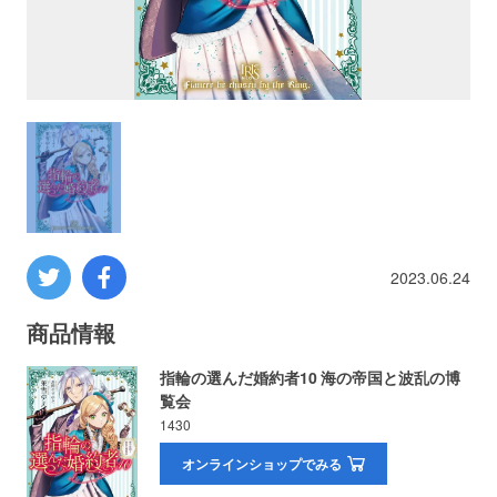
プロレス
数学
コンピューター
ミリタリー
2023.06.24
その他
商品情報
イベント
特典
指輪の選んだ婚約者10 海の帝国と波乱の博
覧会
フェア
お知らせ
1430
オンラインショップでみる
会社概要
プライバシーポリシー