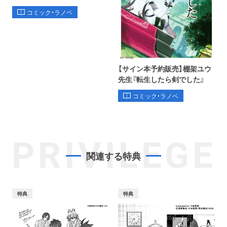
コミック・ラノベ
【サイン本予約販売】棚架ユウ
先生『転生したら剣でした』
コミック・ラノベ
PRIVILEGE
関連する特典
特典
特典