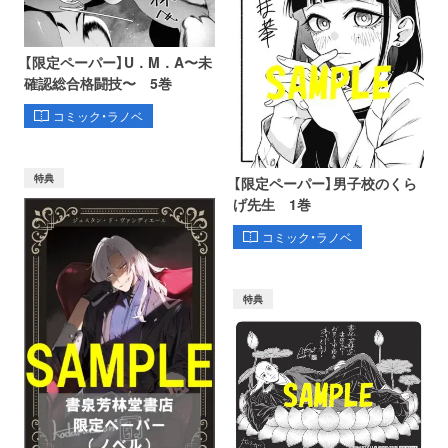
【限定ペーパー】U．M．A〜未
確認総合格闘技〜 5巻
コミック・ラノベ
特典
【限定ペーパー】男子校のくら
げ先生 1巻
コミック・ラノベ
特典