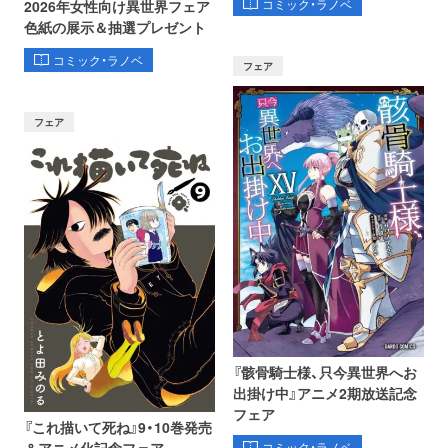
コミック・ラノベ
2026年女性向け異世界フェア
色紙の展示＆抽選プレゼント
コミック・ラノベ
フェア
フェア
『骸骨騎士様、只今異世界へお
出掛け中』アニメ2期放送記念
フェア
『これ描いて死ね』9・10巻発売
コミック・ラノベ