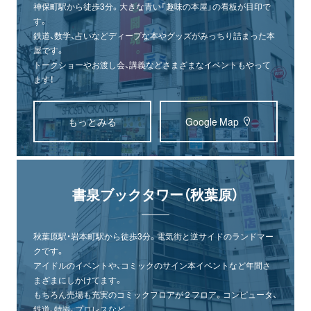
神保町駅から徒歩3分。大きな青い「趣味の本屋」の看板が目印で
す。
鉄道、数学、占いなどディープな本やグッズがみっちり詰まった本
屋です。
トークショーやお渡し会、講義などさまざまなイベントもやって
ます！
もっとみる
Google Map
書泉ブックタワー（秋葉原）
秋葉原駅・岩本町駅から徒歩3分。電気街と逆サイドのランドマー
クです。
アイドルのイベントや、コミックのサイン本イベントなど年間さ
まざまにしかけてます。
もちろん売場も充実のコミックフロアが２フロア。コンピュータ、
鉄道、特撮、プロレスなど