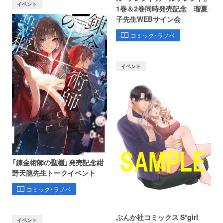
イベント
1巻＆2巻同時発売記念 瑠夏
子先生WEBサイン会
コミック・ラノベ
イベント
「錬金術師の聖櫃」発売記念紺
野天龍先生トークイベント
コミック・ラノベ
ぶんか社コミックス S*girl
イベント