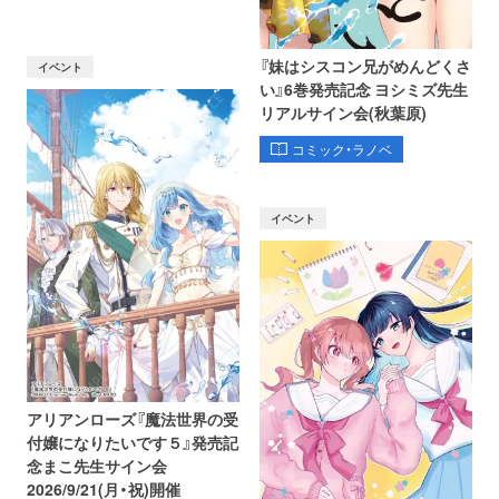
『妹はシスコン兄がめんどくさ
イベント
い』6巻発売記念 ヨシミズ先生
リアルサイン会(秋葉原)
コミック・ラノベ
イベント
アリアンローズ『魔法世界の受
付嬢になりたいです５』発売記
念まこ先生サイン会
2026/9/21(月・祝)開催