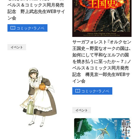
ベルス＆コミックス同月発売
記念 野上武志先生WEBサイ
ン会
コミック・ラノベ
サーガフォレスト『オルクセン
イベント
王国史～野蛮なオークの国は、
如何にして平和なエルフの国
を焼き払うに至ったか～ 7 』ノ
ベルス＆コミックス同月発売
記念 樽見京一郎先生WEBサ
イン会
コミック・ラノベ
イベント