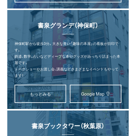
書泉グランデ（神保町）
神保町駅から徒歩3分。大きな青い「趣味の本屋」の看板が目印で
す。
鉄道、数学、占いなどディープな本やグッズがみっちり詰まった本
屋です。
トークショーやお渡し会、講義などさまざまなイベントもやって
ます！
もっとみる
Google Map
書泉ブックタワー（秋葉原）