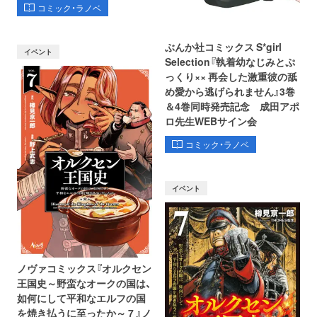
コミック・ラノベ
ぶんか社コミックス S*girl
イベント
Selection『執着幼なじみとぷ
っくり×× 再会した激重彼の舐
め愛から逃げられません』3巻
＆4巻同時発売記念 成田アポ
ロ先生WEBサイン会
コミック・ラノベ
イベント
ノヴァコミックス『オルクセン
王国史～野蛮なオークの国は、
如何にして平和なエルフの国
を焼き払うに至ったか～ 7 』ノ