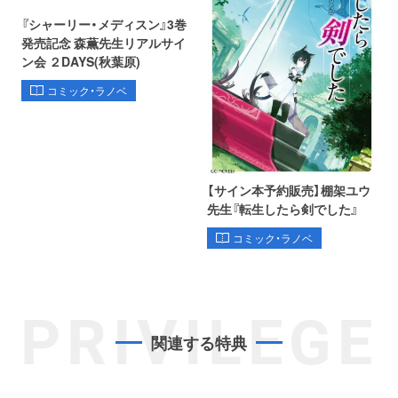
『シャーリー・メディスン』3巻
発売記念 森薫先生リアルサイ
ン会 ２DAYS(秋葉原)
コミック・ラノベ
【サイン本予約販売】棚架ユウ
先生『転生したら剣でした』
コミック・ラノベ
PRIVILEGE
関連する特典