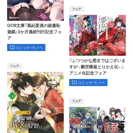
フェア
GCN文庫『風紀委員の破廉恥
遊戯』2か月連続刊行記念フェ
ア
コミック・ラノベ
『ふつつかな悪女ではございま
フェア
すが ~雛宮蝶鼠とりかえ伝~ 』
アニメ化記念フェア
コミック・ラノベ
フェア