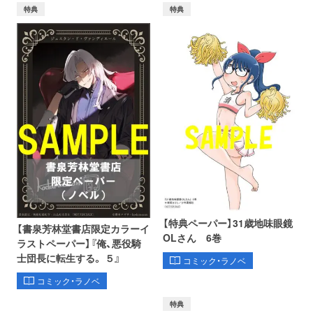
特典
特典
【特典ペーパー】31歳地味眼鏡
【書泉芳林堂書店限定カラーイ
OLさん 6巻
ラストペーパー】『俺、悪役騎
士団長に転生する。 ５』
コミック・ラノベ
コミック・ラノベ
特典