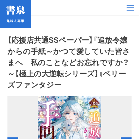
趣味人専用
趣味人専用
【応援店共通SSペーパー】『追放令嬢
からの手紙～かつて愛していた皆さ
まへ 私のことなどお忘れですか？
～【極上の大逆転シリーズ】』ベリー
アイドル
ズファンタジー
鉄道・バス
コミック・ラノベ
占い