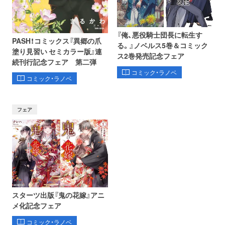
『俺、悪役騎士団長に転生す
PASH！コミックス『異郷の爪
る。』ノベルス5巻＆コミック
塗り見習い セミカラー版』連
ス2巻発売記念フェア
続刊行記念フェア 第二弾
コミック・ラノベ
コミック・ラノベ
フェア
スターツ出版『鬼の花嫁』アニ
メ化記念フェア
コミック・ラノベ