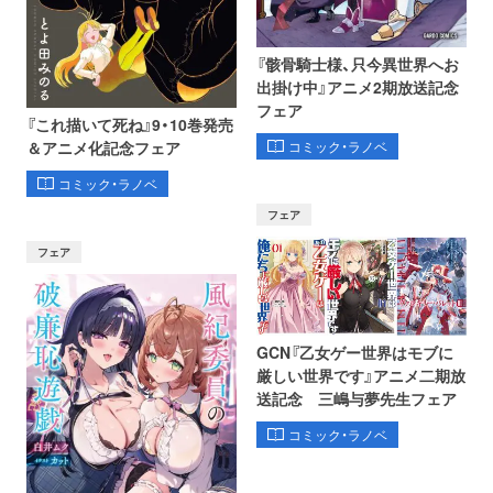
『骸骨騎士様、只今異世界へお
出掛け中』アニメ2期放送記念
フェア
『これ描いて死ね』9・10巻発売
コミック・ラノベ
＆アニメ化記念フェア
コミック・ラノベ
フェア
フェア
GCN『乙女ゲー世界はモブに
厳しい世界です』アニメ二期放
送記念 三嶋与夢先生フェア
コミック・ラノベ