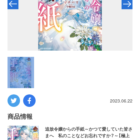
プロレス
数学
コンピューター
ミリタリー
その他
2023.06.22
イベント
特典
商品情報
フェア
お知らせ
追放令嬢からの手紙～かつて愛していた皆さ
まへ 私のことなどお忘れですか？～【極上
会社概要
プライバシーポリシー