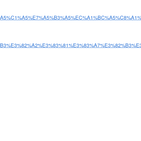
%A2%A5%C1%A5%E7%A5%B3%A5%EC%A1%BC%A5%C8%A1
%89%E3%82%B3%E3%82%A2%E3%83%81%E3%83%A7%E3%82