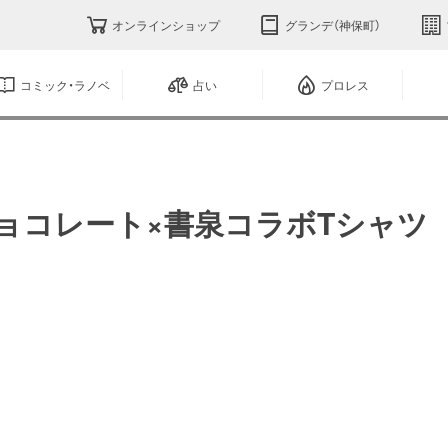
オンラインショップ
グランデ（神保町）
コミック・ラノベ
占い
プロレス
コレート×書泉コラボTシャツ What