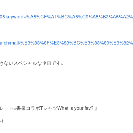
4%2C0&keyword=%A5%CF%A1%BC%A5%C9%A5%B3%A5
n.co.jp/search/mall/%E3%83%8F%E3%83%BC%E3%83
きないスペシャルな企画です。
×書泉コラボTシャツWhat is your fav? 』
）