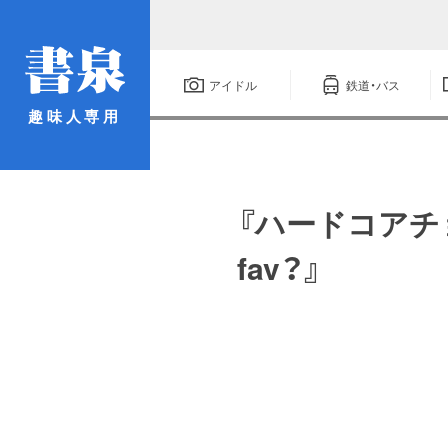
アイドル
鉄道・バス
趣味人専用
『ハードコアチョ
fav？』