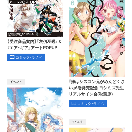
【受注商品案内】『灰仭巫覡』＆
『エア・ギア』アートPOPUP
コミック・ラノベ
『妹はシスコン兄がめんどくさ
イベント
い』6巻発売記念 ヨシミズ先生
リアルサイン会(秋葉原)
コミック・ラノベ
イベント