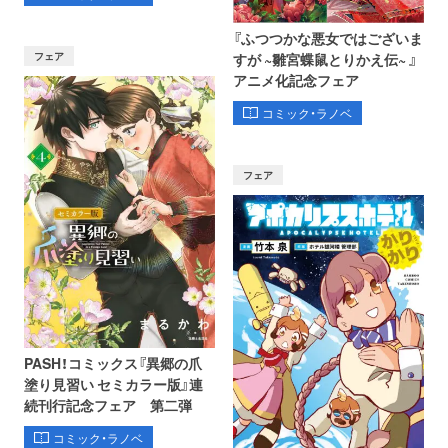
『ふつつかな悪女ではございま
フェア
すが ~雛宮蝶鼠とりかえ伝~ 』
アニメ化記念フェア
コミック・ラノベ
フェア
PASH！コミックス『異郷の爪
塗り見習い セミカラー版』連
続刊行記念フェア 第二弾
コミック・ラノベ