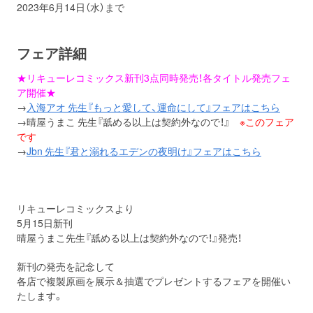
2023年6月14日（水）まで
フェア詳細
★リキューレコミックス新刊3点同時発売！各タイトル発売フェ
ア開催★
→
入海アオ 先生『もっと愛して、運命にして』フェアはこちら
→晴屋うまこ 先生『舐める以上は契約外なので！』
※このフェア
です
→
Jbn 先生『君と溺れるエデンの夜明け』フェアはこちら
リキューレコミックスより
5月15日新刊
晴屋うまこ先生『舐める以上は契約外なので！』発売！
新刊の発売を記念して
各店で複製原画を展示＆抽選でプレゼントするフェアを開催い
たします。