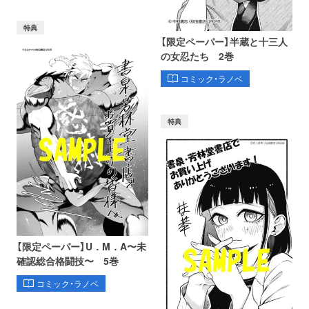
特典
【限定ペーパー】半蔵と十三人
の女忍たち 2巻
コミック・ラノベ
特典
【限定ペーパー】U．M．A〜未
確認総合格闘技〜 5巻
コミック・ラノベ