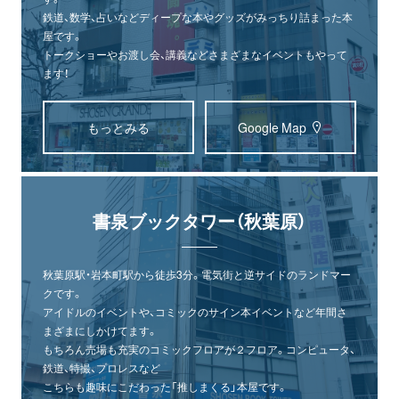
鉄道、数学、占いなどディープな本やグッズがみっちり詰まった本
屋です。
トークショーやお渡し会、講義などさまざまなイベントもやって
ます！
もっとみる
Google Map
書泉ブックタワー（秋葉原）
秋葉原駅・岩本町駅から徒歩3分。電気街と逆サイドのランドマー
クです。
アイドルのイベントや、コミックのサイン本イベントなど年間さ
まざまにしかけてます。
もちろん売場も充実のコミックフロアが２フロア。コンピュータ、
鉄道、特撮、プロレスなど
こちらも趣味にこだわった「推しまくる」本屋です。