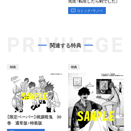
先生『転生したら剣でした』
コミック・ラノベ
PRIVILEGE
関連する特典
特典
特典
【限定ペーパー】桃源暗鬼 30
巻 通常版・特装版