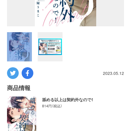
プロレス
数学
コンピューター
ミリタリー
2023.05.12
その他
商品情報
イベント
特典
舐める以上は契約外なので！
814円（税込）
フェア
お知らせ
会社概要
プライバシーポリシー