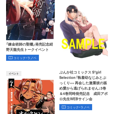
「錬金術師の聖櫃」発売記念紺
野天龍先生トークイベント
コミック・ラノベ
ぶんか社コミックス S*girl
イベント
Selection『執着幼なじみとぷ
っくり×× 再会した激重彼の舐
め愛から逃げられません』3巻
＆4巻同時発売記念 成田アポ
ロ先生WEBサイン会
コミック・ラノベ