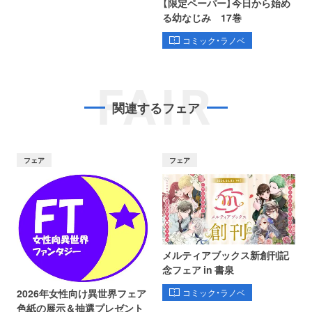
【限定ペーパー】今日から始め
る幼なじみ 17巻
コミック・ラノベ
FAIR
関連するフェア
フェア
フェア
メルティアブックス新創刊記
念フェア in 書泉
コミック・ラノベ
2026年女性向け異世界フェア
色紙の展示＆抽選プレゼント