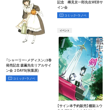
記念 樽見京一郎先生WEBサ
イン会
コミック・ラノベ
イベント
『シャーリー・メディスン』3巻
発売記念 森薫先生リアルサイ
ン会 ２DAYS(秋葉原)
コミック・ラノベ
【サイン本予約販売】棚架ユウ