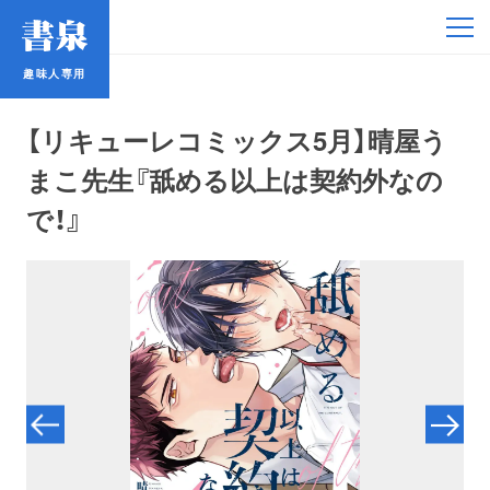
趣味人専用
趣味人専用
【リキューレコミックス5月】晴屋う
まこ先生『舐める以上は契約外なの
で！』
アイドル
鉄道・バス
コミック・ラノベ
占い