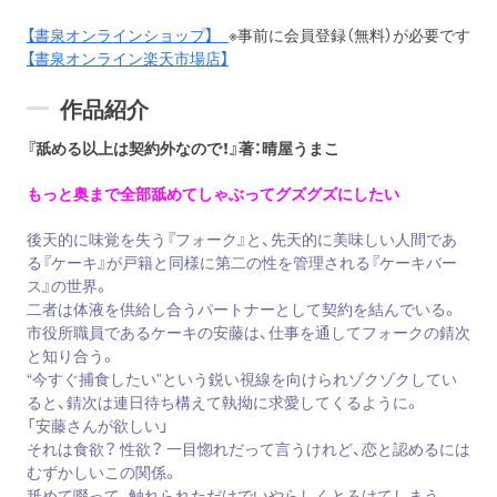
【書泉オンラインショップ】
※事前に会員登録（無料）が必要です
【書泉オンライン楽天市場店】
作品紹介
『舐める以上は契約外なので！』著：晴屋うまこ
もっと奥まで全部舐めてしゃぶってグズグズにしたい
後天的に味覚を失う『フォーク』と、先天的に美味しい人間であ
る『ケーキ』が戸籍と同様に第二の性を管理される『ケーキバー
ス』の世界。
二者は体液を供給し合うパートナーとして契約を結んでいる。
市役所職員であるケーキの安藤は、仕事を通してフォークの錆次
と知り合う。
“今すぐ捕食したい”という鋭い視線を向けられゾクゾクしてい
ると、錆次は連日待ち構えて執拗に求愛してくるように。
「安藤さんが欲しい」
それは食欲？ 性欲？ 一目惚れだって言うけれど、恋と認めるには
むずかしいこの関係。
舐めて啜って、触れられただけでいやらしくとろけてしまう。