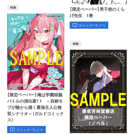
特典
【限定ペーパー】男子校のくら
げ先生 1巻
コミック・ラノベ
特典
【限定ペーパー】俺は学園頭脳
バトルの演出家！ 1 ～自称モ
ブが陰から描く最強主人公無
双シナリオ～（ガルドコミック
ス）
コミック・ラノベ