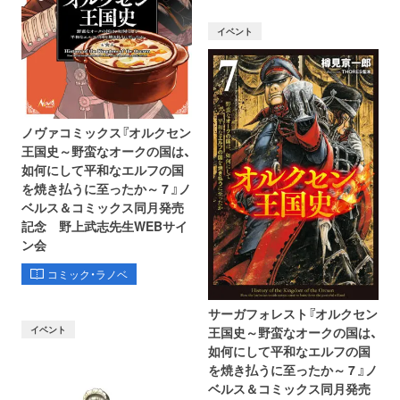
イベント
ノヴァコミックス『オルクセン
王国史～野蛮なオークの国は、
如何にして平和なエルフの国
を焼き払うに至ったか～ 7 』ノ
ベルス＆コミックス同月発売
記念 野上武志先生WEBサイ
ン会
コミック・ラノベ
サーガフォレスト『オルクセン
イベント
王国史～野蛮なオークの国は、
如何にして平和なエルフの国
を焼き払うに至ったか～ 7 』ノ
ベルス＆コミックス同月発売