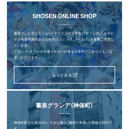
SHOSEN ONLINE SHOP
書泉でしか手に入らない「サイン入り写真集」「サイン本」「オリジ
ナル有償特典付きの女性向けコミック、ノベルズ」を多数ご用意し
ています。
グランデ・タワーの売場イチオシの本を日本中どこからでもご注
文いただけます。
もっとみる
書泉グランデ（神保町）
神保町駅から徒歩3分。大きな青い「趣味の本屋」の看板が目印で
す。