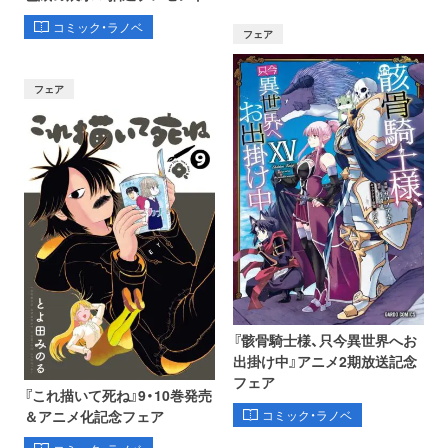
コミック・ラノベ
フェア
フェア
『骸骨騎士様、只今異世界へお
出掛け中』アニメ2期放送記念
フェア
『これ描いて死ね』9・10巻発売
コミック・ラノベ
＆アニメ化記念フェア