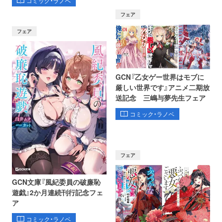
コミック・ラノベ
フェア
フェア
GCN『乙女ゲー世界はモブに
厳しい世界です』アニメ二期放
送記念 三嶋与夢先生フェア
コミック・ラノベ
フェア
GCN文庫『風紀委員の破廉恥
遊戯』2か月連続刊行記念フェ
ア
コミック・ラノベ