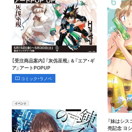
【受注商品案内】『灰仭巫覡』＆『エア・ギ
ア』アートPOPUP
コミック・ラノベ
イベント
『妹はシス
売記念 ヨ