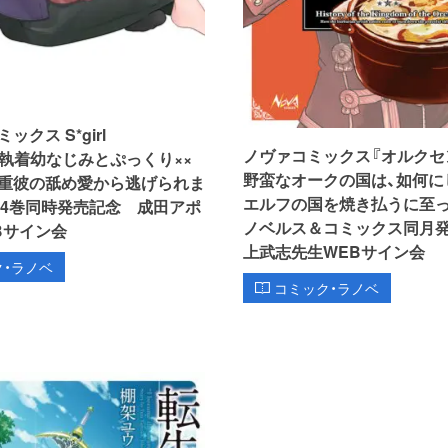
クス S*girl
ノヴァコミックス『オルクセ
ion『執着幼なじみとぷっくり××
野蛮なオークの国は、如何に
重彼の舐め愛から逃げられま
エルフの国を焼き払うに至った
＆4巻同時発売記念 成田アポ
ノベルス＆コミックス同月
Bサイン会
上武志先生WEBサイン会
ク・ラノベ
コミック・ラノベ