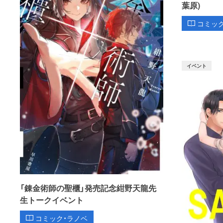
葉原)
コミッ
イベント
「錬金術師の聖櫃」発売記念紺野天龍先
生トークイベント
コミック・ラノベ