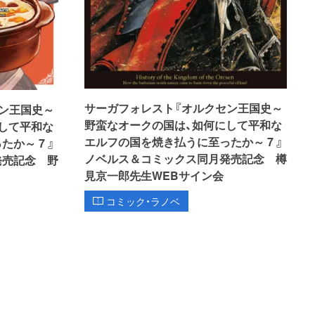
サーガフォレスト『オルクセン王国史～
ン王国史～
野蛮なオークの国は、如何にして平和な
して平和な
エルフの国を焼き払うに至ったか～ 7 』
か～ 7 』
ノベルス＆コミックス同月発売記念 樽
発売記念 野
見京一郎先生WEBサイン会
コミック・ラノベ