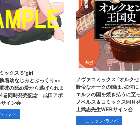
クス S*girl
ノヴァコミックス『オルクセ
ion『執着幼なじみとぷっくり××
野蛮なオークの国は、如何に
重彼の舐め愛から逃げられま
エルフの国を焼き払うに至った
＆4巻同時発売記念 成田アポ
ノベルス＆コミックス同月
Bサイン会
上武志先生WEBサイン会
ク・ラノベ
コミック・ラノベ