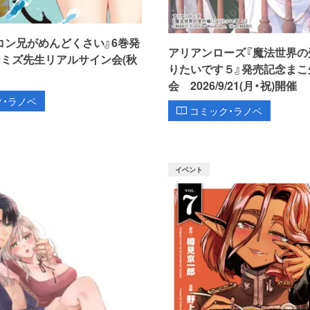
コン兄がめんどくさい』6巻発
アリアンローズ『魔法世界の
シミズ先生リアルサイン会(秋
りたいです５』発売記念まこ
会 2026/9/21(月・祝)開催
ク・ラノベ
コミック・ラノベ
イベント