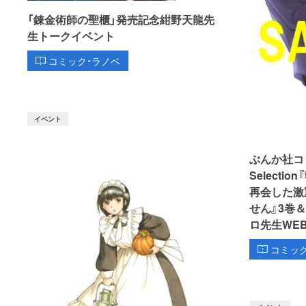
「錬金術師の聖櫃」発売記念紺野天龍先
生トークイベント
コミック・ラノベ
イベント
ぶんか社コミッ
Select
再会した激
せん』3巻
ロ先生WE
コミッ