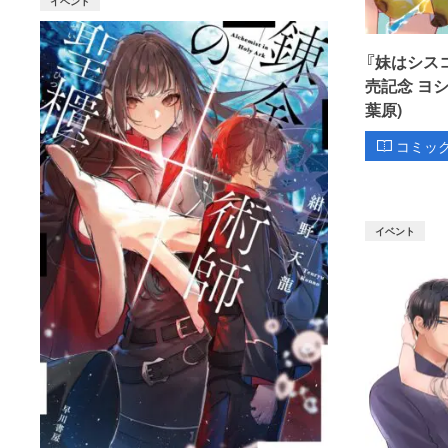
イベント
『妹はシス
売記念 ヨ
葉原)
コミッ
イベント