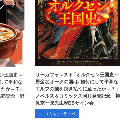
サーガフォレスト『オルクセン王国史～
ン王国史～
野蛮なオークの国は、如何にして平和な
して平和な
エルフの国を焼き払うに至ったか～ 7 』
か～ 7 』
ノベルス＆コミックス同月発売記念 樽
発売記念 野
見京一郎先生WEBサイン会
コミック・ラノベ