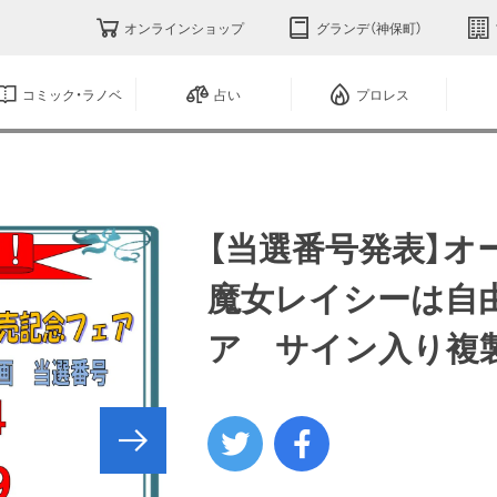
オンラインショップ
グランデ（神保町）
コミック・ラノベ
占い
プロレス
【当選番号発表】オ
魔女レイシーは自由
ア サイン入り複