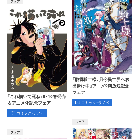
フェア
『骸骨騎士様、只今異世界へお
出掛け中』アニメ2期放送記念
フェア
『これ描いて死ね』9・10巻発売
コミック・ラノベ
＆アニメ化記念フェア
コミック・ラノベ
フェア
フェア