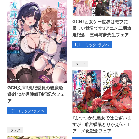
GCN『乙女ゲー世界はモブに
厳しい世界です』アニメ二期放
送記念 三嶋与夢先生フェア
コミック・ラノベ
フェア
GCN文庫『風紀委員の破廉恥
遊戯』2か月連続刊行記念フェ
ア
コミック・ラノベ
『ふつつかな悪女ではございま
すが ~雛宮蝶鼠とりかえ伝~ 』
フェア
アニメ化記念フェア