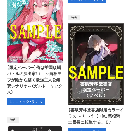
特典
【限定ペーパー】俺は学園頭脳
バトルの演出家！ 1 ～自称モ
ブが陰から描く最強主人公無
双シナリオ～（ガルドコミック
ス）
コミック・ラノベ
【書泉芳林堂書店限定カラーイ
ラストペーパー】『俺、悪役騎
特典
士団長に転生する。 ５』