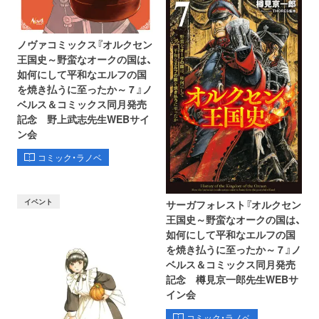
ノヴァコミックス『オルクセン
王国史～野蛮なオークの国は、
如何にして平和なエルフの国
を焼き払うに至ったか～ 7 』ノ
ベルス＆コミックス同月発売
記念 野上武志先生WEBサイ
ン会
コミック・ラノベ
イベント
サーガフォレスト『オルクセン
王国史～野蛮なオークの国は、
如何にして平和なエルフの国
を焼き払うに至ったか～ 7 』ノ
ベルス＆コミックス同月発売
記念 樽見京一郎先生WEBサ
イン会
コミック・ラノベ