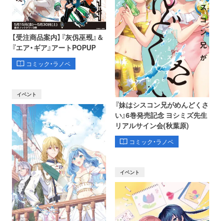
【受注商品案内】『灰仭巫覡』＆
『エア・ギア』アートPOPUP
コミック・ラノベ
イベント
『妹はシスコン兄がめんどくさ
い』6巻発売記念 ヨシミズ先生
リアルサイン会(秋葉原)
コミック・ラノベ
イベント