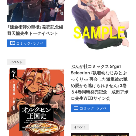
「錬金術師の聖櫃」発売記念紺
野天龍先生トークイベント
コミック・ラノベ
イベント
ぶんか社コミックス S*girl
Selection『執着幼なじみとぷ
っくり×× 再会した激重彼の舐
め愛から逃げられません』3巻
＆4巻同時発売記念 成田アポ
ロ先生WEBサイン会
コミック・ラノベ
イベント