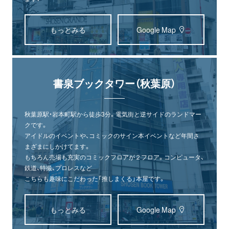
もっとみる
Google Map
書泉ブックタワー（秋葉原）
秋葉原駅・岩本町駅から徒歩3分。電気街と逆サイドのランドマー
クです。
アイドルのイベントや、コミックのサイン本イベントなど年間さ
まざまにしかけてます。
もちろん売場も充実のコミックフロアが２フロア。コンピュータ、
鉄道、特撮、プロレスなど
こちらも趣味にこだわった「推しまくる」本屋です。
もっとみる
Google Map