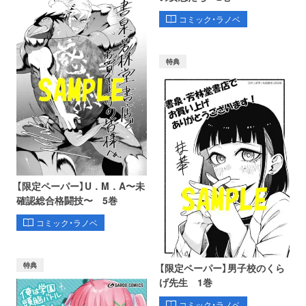
コミック・ラノベ
特典
【限定ペーパー】U．M．A〜未
確認総合格闘技〜 5巻
コミック・ラノベ
特典
【限定ペーパー】男子校のくら
げ先生 1巻
コミック・ラノベ