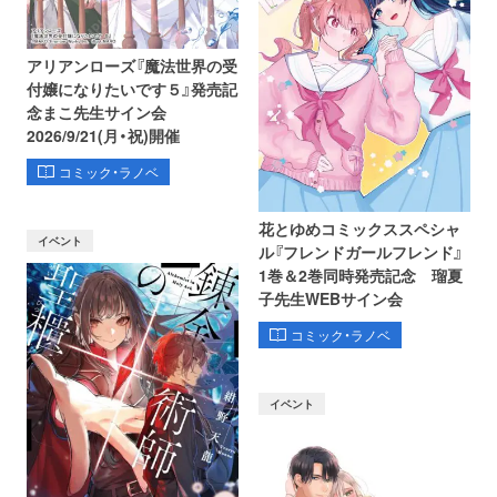
アリアンローズ『魔法世界の受
付嬢になりたいです５』発売記
念まこ先生サイン会
2026/9/21(月・祝)開催
コミック・ラノベ
花とゆめコミックススペシャ
イベント
ル『フレンドガールフレンド』
1巻＆2巻同時発売記念 瑠夏
子先生WEBサイン会
コミック・ラノベ
イベント