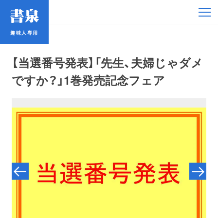
趣味人専用
趣味人専用
【当選番号発表】「先生、夫婦じゃダメ
ですか？」1巻発売記念フェア
アイドル
鉄道・バス
コミック・ラノベ
占い