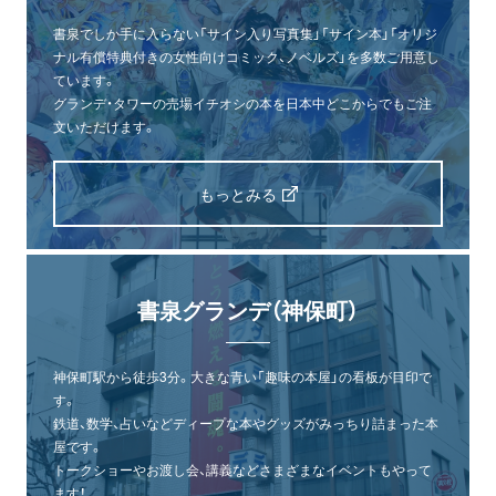
書泉でしか手に入らない「サイン入り写真集」「サイン本」「オリジ
ナル有償特典付きの女性向けコミック、ノベルズ」を多数ご用意し
ています。
グランデ・タワーの売場イチオシの本を日本中どこからでもご注
文いただけます。
もっとみる
書泉グランデ（神保町）
神保町駅から徒歩3分。大きな青い「趣味の本屋」の看板が目印で
す。
鉄道、数学、占いなどディープな本やグッズがみっちり詰まった本
屋です。
トークショーやお渡し会、講義などさまざまなイベントもやって
ます！