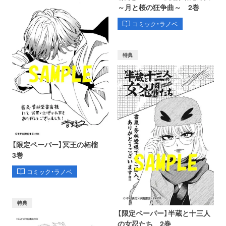
～月と桜の狂争曲～ 2巻
コミック・ラノベ
特典
【限定ペーパー】冥王の柘榴
3巻
コミック・ラノベ
特典
【限定ペーパー】半蔵と十三人
の女忍たち 2巻