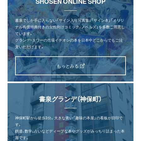
SHOSEN ONLINE SHOP
書泉でしか手に入らない「サイン入り写真集」「サイン本」「オリジ
ナル有償特典付きの女性向けコミック、ノベルズ」を多数ご用意し
ています。
グランデ・タワーの売場イチオシの本を日本中どこからでもご注
文いただけます。
もっとみる
書泉グランデ（神保町）
神保町駅から徒歩3分。大きな青い「趣味の本屋」の看板が目印で
す。
鉄道、数学、占いなどディープな本やグッズがみっちり詰まった本
屋です。