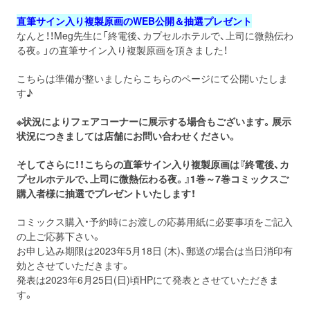
直筆サイン入り複製原画のWEB公開＆抽選プレゼント
なんと！！Meg先生に「終電後、カプセルホテルで、上司に微熱伝わ
る夜。」の直筆サイン入り複製原画を頂きました！
こちらは準備が整いましたらこちらのページにて公開いたしま
す♪
※状況によりフェアコーナーに展示する場合もございます。展示
状況につきましては店舗にお問い合わせください。
そしてさらに！！こちらの直筆サイン入り複製原画は『終電後、カ
プセルホテルで、上司に微熱伝わる夜。』1巻～7巻コミックスご
購入者様に抽選でプレゼントいたします！
コミックス購入・予約時にお渡しの応募用紙に必要事項をご記入
の上ご応募下さい。
お申し込み期限は2023年5月18日 (木)、郵送の場合は当日消印有
効とさせていただきます。
発表は2023年6⽉25⽇(⽇)頃HPにて発表とさせていただきま
す。