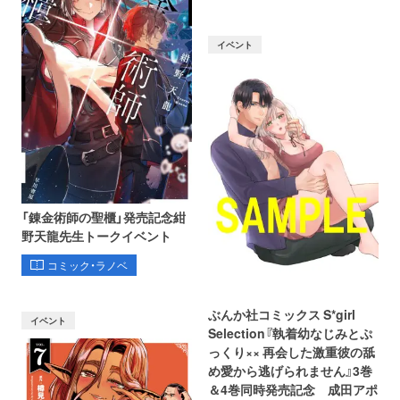
イベント
「錬金術師の聖櫃」発売記念紺
野天龍先生トークイベント
コミック・ラノベ
ぶんか社コミックス S*girl
イベント
Selection『執着幼なじみとぷ
っくり×× 再会した激重彼の舐
め愛から逃げられません』3巻
＆4巻同時発売記念 成田アポ