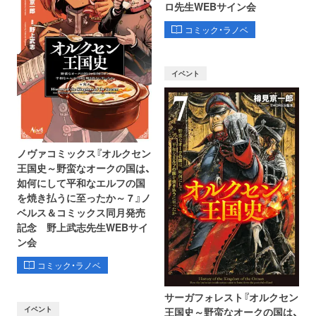
ロ先生WEBサイン会
コミック・ラノベ
イベント
ノヴァコミックス『オルクセン
王国史～野蛮なオークの国は、
如何にして平和なエルフの国
を焼き払うに至ったか～ 7 』ノ
ベルス＆コミックス同月発売
記念 野上武志先生WEBサイ
ン会
コミック・ラノベ
サーガフォレスト『オルクセン
イベント
王国史～野蛮なオークの国は、