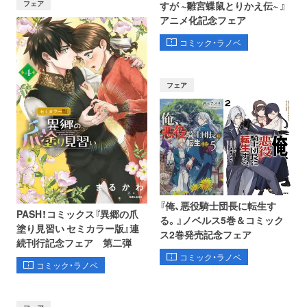
フェア
すが ~雛宮蝶鼠とりかえ伝~ 』
アニメ化記念フェア
コミック・ラノベ
フェア
『俺、悪役騎士団長に転生す
PASH！コミックス『異郷の爪
る。』ノベルス5巻＆コミック
塗り見習い セミカラー版』連
ス2巻発売記念フェア
続刊行記念フェア 第二弾
コミック・ラノベ
コミック・ラノベ