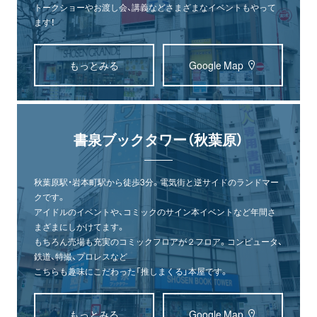
トークショーやお渡し会、講義などさまざまなイベントもやって
ます！
もっとみる
Google Map
書泉ブックタワー（秋葉原）
秋葉原駅・岩本町駅から徒歩3分。電気街と逆サイドのランドマー
クです。
アイドルのイベントや、コミックのサイン本イベントなど年間さ
まざまにしかけてます。
もちろん売場も充実のコミックフロアが２フロア。コンピュータ、
鉄道、特撮、プロレスなど
こちらも趣味にこだわった「推しまくる」本屋です。
オンライン
書泉グランデ
書泉ブックタワー
ショップ
（神保町）
（秋葉原）
もっとみる
Google Map