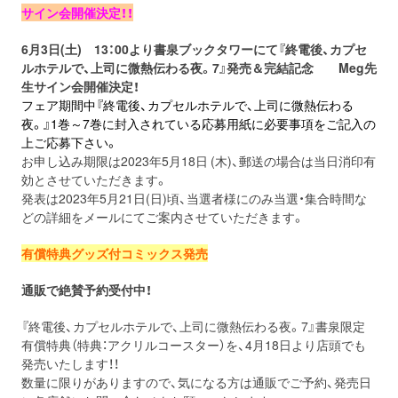
サイン会開催決定！！
6月3日(土) 13：00より書泉ブックタワーにて『終電後、カプセ
ルホテルで、上司に微熱伝わる夜。7』発売＆完結記念 Meg先
生サイン会開催決定！
フェア期間中『終電後、カプセルホテルで、上司に微熱伝わる
夜。』1巻～7巻に封入されている応募用紙に必要事項をご記入の
上ご応募下さい。
お申し込み期限は2023年5月18日 (木)、郵送の場合は当日消印有
効とさせていただきます。
発表は2023年5⽉21⽇(⽇)頃、当選者様にのみ当選・集合時間な
どの詳細をメールにてご案内させていただきます。
有償特典グッズ付コミックス発売
通販で絶賛予約受付中！
『終電後、カプセルホテルで、上司に微熱伝わる夜。7』書泉限定
有償特典（特典：アクリルコースター）を、4月18日より店頭でも
発売いたします！！
数量に限りがありますので、気になる方は通販でご予約、発売日