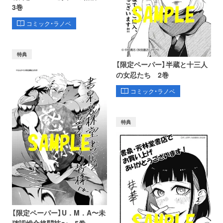
3巻
コミック・ラノベ
特典
【限定ペーパー】半蔵と十三人
の女忍たち 2巻
コミック・ラノベ
特典
【限定ペーパー】U．M．A〜未
確認総合格闘技〜 5巻