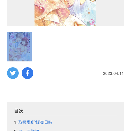
プロレス
数学
コンピューター
ミリタリー
2023.04.11
その他
イベント
特典
目次
フェア
お知らせ
取扱場所/販売日時
会社概要
プライバシーポリシー