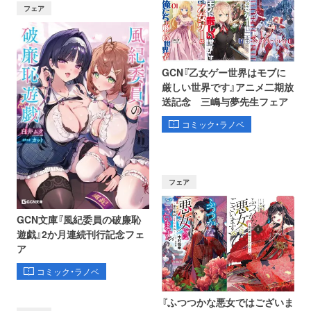
フェア
GCN『乙女ゲー世界はモブに
厳しい世界です』アニメ二期放
送記念 三嶋与夢先生フェア
コミック・ラノベ
フェア
GCN文庫『風紀委員の破廉恥
遊戯』2か月連続刊行記念フェ
ア
コミック・ラノベ
『ふつつかな悪女ではございま