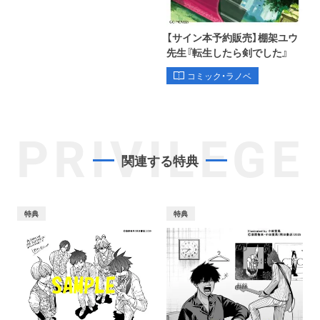
【サイン本予約販売】棚架ユウ
先生『転生したら剣でした』
コミック・ラノベ
PRIVILEGE
関連する特典
特典
特典