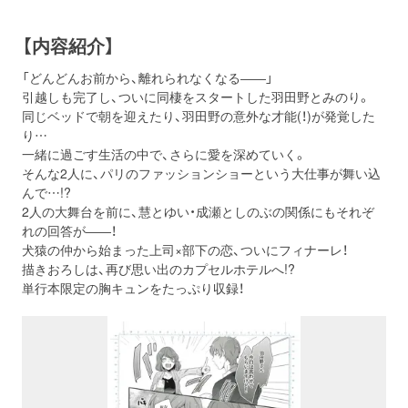
【内容紹介】
「どんどんお前から、離れられなくなる――」
引越しも完了し、ついに同棲をスタートした羽田野とみのり。
同じベッドで朝を迎えたり、羽田野の意外な才能(！)が発覚した
り…
一緒に過ごす生活の中で、さらに愛を深めていく。
そんな2人に、パリのファッションショーという大仕事が舞い込
んで…!?
2人の大舞台を前に、慧とゆい・成瀬としのぶの関係にもそれぞ
れの回答が――！
犬猿の仲から始まった上司×部下の恋、ついにフィナーレ！
描きおろしは、再び思い出のカプセルホテルへ!?
単行本限定の胸キュンをたっぷり収録！