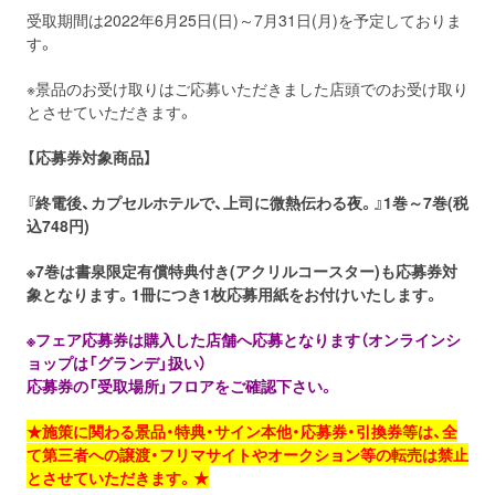
受取期間は2022年6月25日(日)～7月31日(月)を予定しておりま
す。
※景品のお受け取りはご応募いただきました店頭でのお受け取り
とさせていただきます。
【応募券対象商品】
『終電後、カプセルホテルで、上司に微熱伝わる夜。』1巻～7巻(税
込748円)
※7巻は書泉限定有償特典付き(アクリルコースター)も応募券対
象となります。1冊につき1枚応募用紙をお付けいたします。
※フェア応募券は購入した店舗へ応募となります（オンラインシ
ョップは「グランデ」扱い）
応募券の「受取場所」フロアをご確認下さい。
★施策に関わる景品・特典・サイン本他・応募券・引換券等は、全
て第三者への譲渡・フリマサイトやオークション等の転売は禁止
とさせていただきます。★