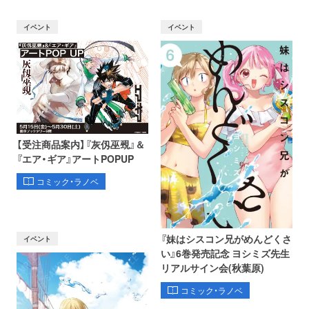
イベント
イベント
【受注商品案内】『灰仭巫覡』＆
『エア・ギア』アートPOPUP
コミック・ラノベ
『妹はシスコン兄がめんどくさ
イベント
い』6巻発売記念 ヨシミズ先生
リアルサイン会(秋葉原)
コミック・ラノベ