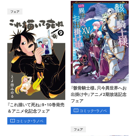
フェア
『骸骨騎士様、只今異世界へお
出掛け中』アニメ2期放送記念
フェア
『これ描いて死ね』9・10巻発売
コミック・ラノベ
＆アニメ化記念フェア
コミック・ラノベ
フェア