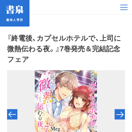
趣味人専用
趣味人専用
『終電後、カプセルホテルで、上司に
微熱伝わる夜。』7巻発売＆完結記念
フェア
アイドル
鉄道・バス
コミック・ラノベ
占い