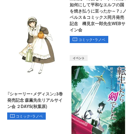
如何にして平和なエルフの国
を焼き払うに至ったか～ 7 』ノ
ベルス＆コミックス同月発売
記念 樽見京一郎先生WEBサ
イン会
コミック・ラノベ
イベント
『シャーリー・メディスン』3巻
発売記念 森薫先生リアルサイ
ン会 ２DAYS(秋葉原)
コミック・ラノベ