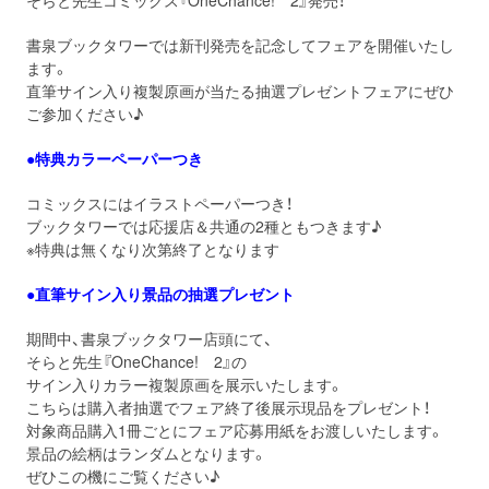
そらと先生コミックス『OneChance! 2』発売！
書泉ブックタワーでは新刊発売を記念してフェアを開催いたし
ます。
直筆サイン入り複製原画が当たる抽選プレゼントフェアにぜひ
ご参加ください♪
●特典カラーペーパーつき
コミックスにはイラストペーパーつき！
ブックタワーでは応援店＆共通の2種ともつきます♪
※特典は無くなり次第終了となります
●直筆サイン入り景品の抽選プレゼント
期間中、書泉ブックタワー店頭にて、
そらと先生『OneChance! 2』の
サイン入りカラー複製原画を展示いたします。
こちらは購入者抽選でフェア終了後展示現品をプレゼント！
対象商品購入1冊ごとにフェア応募用紙をお渡しいたします。
景品の絵柄はランダムとなります。
ぜひこの機にご覧ください♪