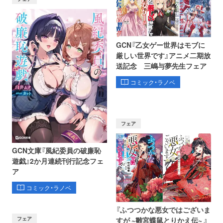
GCN『乙女ゲー世界はモブに
厳しい世界です』アニメ二期放
送記念 三嶋与夢先生フェア
コミック・ラノベ
フェア
GCN文庫『風紀委員の破廉恥
遊戯』2か月連続刊行記念フェ
ア
コミック・ラノベ
『ふつつかな悪女ではございま
フェア
すが ~雛宮蝶鼠とりかえ伝~ 』