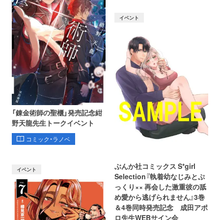
イベント
「錬金術師の聖櫃」発売記念紺
野天龍先生トークイベント
コミック・ラノベ
ぶんか社コミックス S*girl
イベント
Selection『執着幼なじみとぷ
っくり×× 再会した激重彼の舐
め愛から逃げられません』3巻
＆4巻同時発売記念 成田アポ
ロ先生WEBサイン会