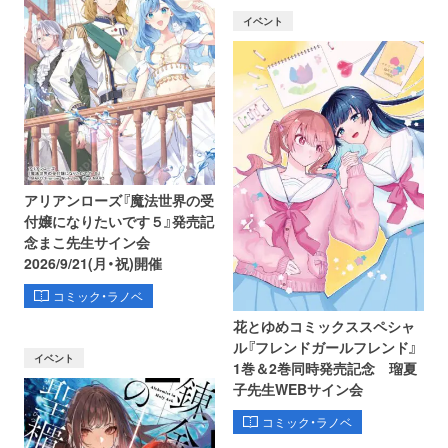
イベント
アリアンローズ『魔法世界の受
付嬢になりたいです５』発売記
念まこ先生サイン会
2026/9/21(月・祝)開催
コミック・ラノベ
花とゆめコミックススペシャ
ル『フレンドガールフレンド』
イベント
1巻＆2巻同時発売記念 瑠夏
子先生WEBサイン会
コミック・ラノベ