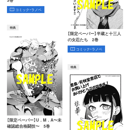
3巻
コミック・ラノベ
特典
【限定ペーパー】半蔵と十三人
の女忍たち 2巻
コミック・ラノベ
特典
【限定ペーパー】U．M．A〜未
確認総合格闘技〜 5巻