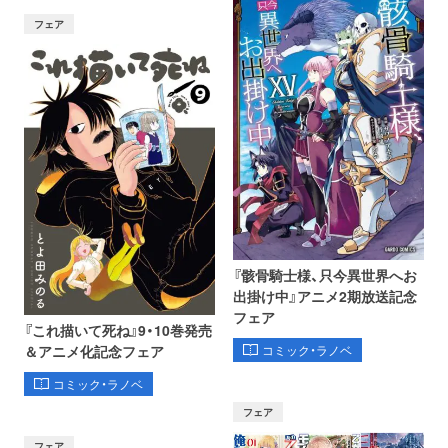
フェア
『骸骨騎士様、只今異世界へお
出掛け中』アニメ2期放送記念
フェア
『これ描いて死ね』9・10巻発売
コミック・ラノベ
＆アニメ化記念フェア
コミック・ラノベ
フェア
フェア