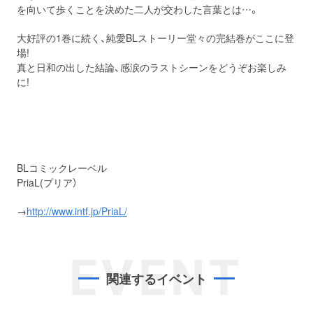
を向いて歩くことを決めた二人が交わした言葉とは…。
大好評の1巻に続く、純愛BLストーリー堂々の完結巻がここに登
場!
真と日和の出した結論、感涙のラストシーンをどうぞお楽しみ
に!
BLコミックレーベル
PriaL(プリア）
→
http://www.intf.jp/PriaL/
EVENT
関連するイベント