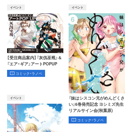
イベント
イベント
【受注商品案内】『灰仭巫覡』＆
『エア・ギア』アートPOPUP
コミック・ラノベ
『妹はシスコン兄がめんどくさ
イベント
い』6巻発売記念 ヨシミズ先生
リアルサイン会(秋葉原)
コミック・ラノベ