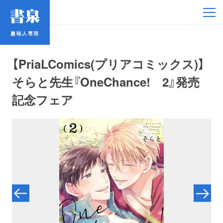
趣味人専用
趣味人専用
【PriaLComics(プリアコミックス)】
そらと先生『OneChance! 2』発売
記念フェア
アイドル
鉄道・バス
コミック・ラノベ
占い