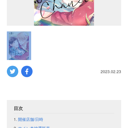
プロレス
数学
コンピューター
ミリタリー
2023.02.23
その他
イベント
特典
目次
フェア
お知らせ
開催店舗/日時
会社概要
プライバシーポリシー