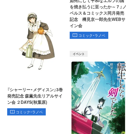
如何にして平和なエルフの国
を焼き払うに至ったか～ 7 』ノ
ベルス＆コミックス同月発売
記念 樽見京一郎先生WEBサ
イン会
コミック・ラノベ
イベント
『シャーリー・メディスン』3巻
発売記念 森薫先生リアルサイ
ン会 ２DAYS(秋葉原)
コミック・ラノベ