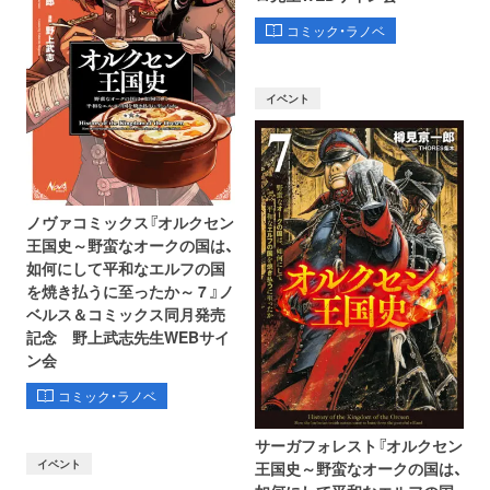
コミック・ラノベ
イベント
ノヴァコミックス『オルクセン
王国史～野蛮なオークの国は、
如何にして平和なエルフの国
を焼き払うに至ったか～ 7 』ノ
ベルス＆コミックス同月発売
記念 野上武志先生WEBサイ
ン会
コミック・ラノベ
サーガフォレスト『オルクセン
イベント
王国史～野蛮なオークの国は、