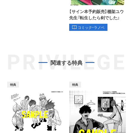
【サイン本予約販売】棚架ユウ
先生『転生したら剣でした』
コミック・ラノベ
PRIVILEGE
関連する特典
特典
特典