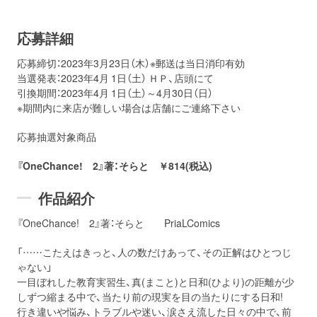
応募詳細
応募締切：2023年3月23日（木）※郵送は当日消印有効
当選発表：2023年4月 1日（土） ＨＰ、店頭にて
引換期間：2023年4月 1日（土）～4月30日（日）
※期間内に来店が難しい場合は店舗にご連絡下さい
応募抽選対象商品
『OneChance! 2』著：そらと ￥814(税込)
作品紹介
『OneChance! 2』著：そらと PriaLComics
「……こたえはきっと、人の数だけあって、その正解はひとつじ
ゃない」
一目ぼれした教育実習生、真(まこと)と日和(ひより)の距離が少
しずつ縮まる中で、当たり前の現実を目の当たりにする日和!
行き違いや悩み、トラブルや迷い、涙さえ流した日々の中で、前