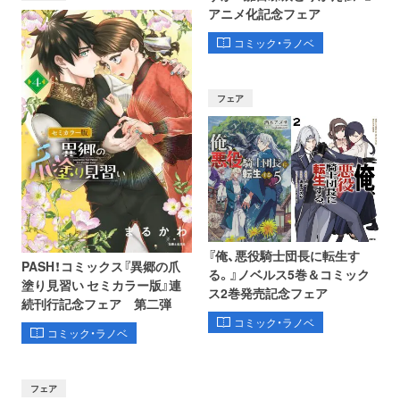
アニメ化記念フェア
コミック・ラノベ
フェア
『俺、悪役騎士団長に転生す
PASH！コミックス『異郷の爪
る。』ノベルス5巻＆コミック
塗り見習い セミカラー版』連
ス2巻発売記念フェア
続刊行記念フェア 第二弾
コミック・ラノベ
コミック・ラノベ
フェア