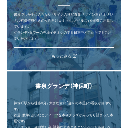
書泉でしか手に入らない「サイン入り写真集」「サイン本」「オリジ
ナル有償特典付きの女性向けコミック、ノベルズ」を多数ご用意し
ています。
グランデ・タワーの売場イチオシの本を日本中どこからでもご注
文いただけます。
もっとみる
書泉グランデ（神保町）
神保町駅から徒歩3分。大きな青い「趣味の本屋」の看板が目印で
す。
鉄道、数学、占いなどディープな本やグッズがみっちり詰まった本
屋です。
トークショーやお渡し会、講義などさまざまなイベントもやって