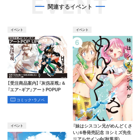
EVENT
関連するイベント
イベント
イベント
【受注商品案内】『灰仭巫覡』＆
『エア・ギア』アートPOPUP
コミック・ラノベ
『妹はシスコン兄がめんどくさ
イベント
い』6巻発売記念 ヨシミズ先生
リアルサイン会(秋葉原)