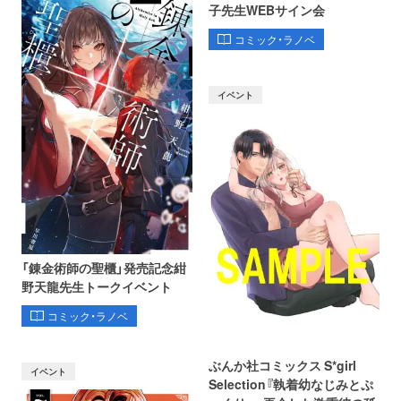
子先生WEBサイン会
コミック・ラノベ
イベント
「錬金術師の聖櫃」発売記念紺
野天龍先生トークイベント
コミック・ラノベ
ぶんか社コミックス S*girl
イベント
Selection『執着幼なじみとぷ