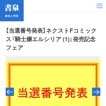
趣味人専用
趣味人専用
【当選番号発表】ネクストFコミック
ス『騎士嬢エルシリア (1)』発売記念
フェア
アイドル
鉄道・バス
コミック・ラノベ
占い