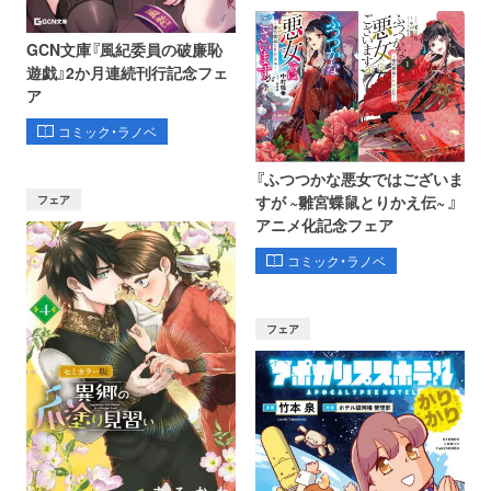
GCN文庫『風紀委員の破廉恥
遊戯』2か月連続刊行記念フェ
ア
コミック・ラノベ
『ふつつかな悪女ではございま
フェア
すが ~雛宮蝶鼠とりかえ伝~ 』
アニメ化記念フェア
コミック・ラノベ
フェア