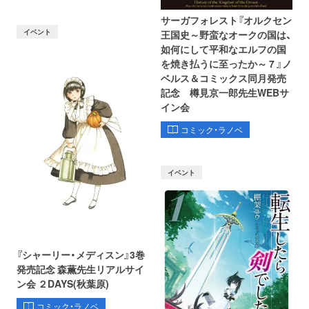
サーガフォレスト『オルクセン
イベント
王国史～野蛮なオークの国は、
如何にして平和なエルフの国
を焼き払うに至ったか～ 7 』ノ
ベルス＆コミックス同月発売
記念 樽見京一郎先生WEBサ
イン会
コミック・ラノベ
イベント
『シャーリー・メディスン』3巻
発売記念 森薫先生リアルサイ
ン会 ２DAYS(秋葉原)
コミック・ラノベ