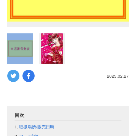
プロレス
数学
コンピューター
ミリタリー
2023.02.27
その他
イベント
特典
目次
フェア
お知らせ
取扱場所/販売日時
会社概要
プライバシーポリシー