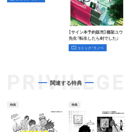
【サイン本予約販売】棚架ユウ
先生『転生したら剣でした』
コミック・ラノベ
PRIVILEGE
関連する特典
特典
特典