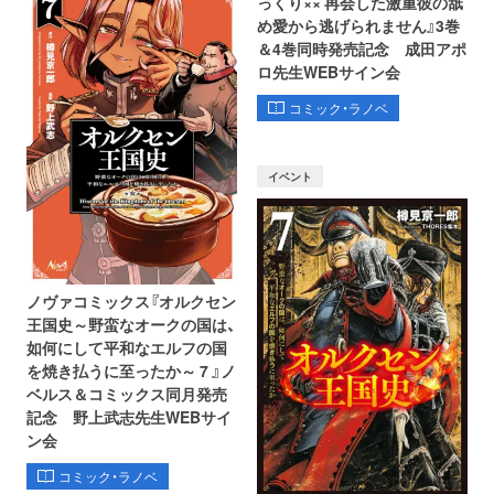
っくり×× 再会した激重彼の舐
め愛から逃げられません』3巻
＆4巻同時発売記念 成田アポ
ロ先生WEBサイン会
コミック・ラノベ
イベント
ノヴァコミックス『オルクセン
王国史～野蛮なオークの国は、
如何にして平和なエルフの国
を焼き払うに至ったか～ 7 』ノ
ベルス＆コミックス同月発売
記念 野上武志先生WEBサイ
ン会
コミック・ラノベ