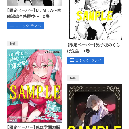
【限定ペーパー】U．M．A〜未
確認総合格闘技〜 5巻
コミック・ラノベ
特典
【限定ペーパー】男子校のくら
げ先生 1巻
コミック・ラノベ
特典
【限定ペーパー】俺は学園頭脳