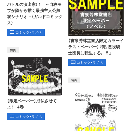
バトルの演出家！ 1 ～自称モ
ブが陰から描く最強主人公無
双シナリオ～（ガルドコミック
ス）
コミック・ラノベ
【書泉芳林堂書店限定カラーイ
ラストペーパー】『俺、悪役騎
特典
士団長に転生する。 ５』
コミック・ラノベ
特典
【限定ペーパー】成仏させて
よ！ 4巻
コミック・ラノベ