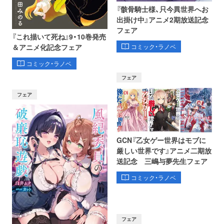
『骸骨騎士様、只今異世界へお
出掛け中』アニメ2期放送記念
フェア
『これ描いて死ね』9・10巻発売
コミック・ラノベ
＆アニメ化記念フェア
コミック・ラノベ
フェア
フェア
GCN『乙女ゲー世界はモブに
厳しい世界です』アニメ二期放
送記念 三嶋与夢先生フェア
コミック・ラノベ
フェア