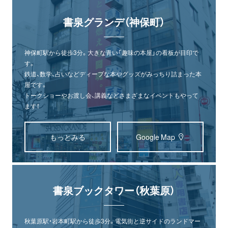
書泉グランデ（神保町）
神保町駅から徒歩3分。大きな青い「趣味の本屋」の看板が目印で
す。
鉄道、数学、占いなどディープな本やグッズがみっちり詰まった本
屋です。
トークショーやお渡し会、講義などさまざまなイベントもやって
ます！
もっとみる
Google Map
書泉ブックタワー（秋葉原）
秋葉原駅・岩本町駅から徒歩3分。電気街と逆サイドのランドマー