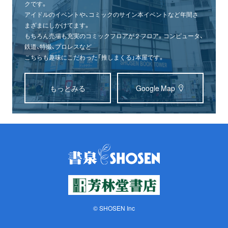
クです。
アイドルのイベントや、コミックのサイン本イベントなど年間さ
まざまにしかけてます。
もちろん売場も充実のコミックフロアが２フロア。コンピュータ、
鉄道、特撮、プロレスなど
こちらも趣味にこだわった「推しまくる」本屋です。
もっとみる
Google Map
© SHOSEN Inc
オンライン
書泉グランデ
書泉ブックタワー
ショップ
（神保町）
（秋葉原）