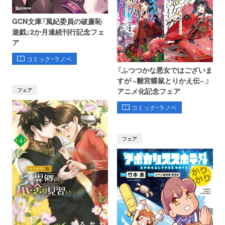
GCN文庫『風紀委員の破廉恥
遊戯』2か月連続刊行記念フェ
ア
コミック・ラノベ
『ふつつかな悪女ではございま
すが ~雛宮蝶鼠とりかえ伝~ 』
フェア
アニメ化記念フェア
コミック・ラノベ
フェア