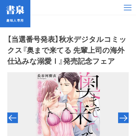
趣味人専用
趣味人専用
【当選番号発表】秋水デジタルコミッ
クス『奥まで来てる 先輩上司の海外
仕込みな溺愛Ⅰ』発売記念フェア
アイドル
鉄道・バス
コミック・ラノベ
占い