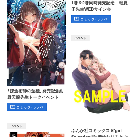
1巻＆2巻同時発売記念 瑠夏
子先生WEBサイン会
コミック・ラノベ
イベント
「錬金術師の聖櫃」発売記念紺
野天龍先生トークイベント
コミック・ラノベ
イベント
ぶんか社コミックス S*girl
Selection『執着幼なじみとぷ