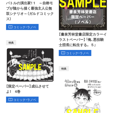
バトルの演出家！ 1 ～自称モ
ブが陰から描く最強主人公無
双シナリオ～（ガルドコミック
ス）
コミック・ラノベ
【書泉芳林堂書店限定カラーイ
ラストペーパー】『俺、悪役騎
特典
士団長に転生する。 ５』
コミック・ラノベ
特典
【限定ペーパー】成仏させて
よ！ 4巻
コミック・ラノベ