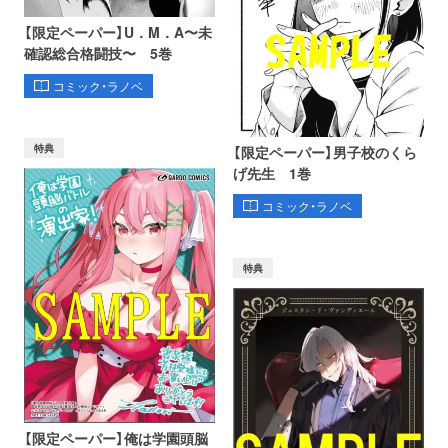
【限定ペーパー】U．M．A〜未
確認総合格闘技〜 5巻
コミック・ラノベ
特典
【限定ペーパー】男子校のくら
げ先生 1巻
コミック・ラノベ
特典
【限定ペーパー】俺は学園頭脳