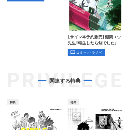
【サイン本予約販売】棚架ユウ
先生『転生したら剣でした』
コミック・ラノベ
PRIVILEGE
関連する特典
特典
特典