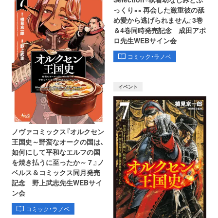
っくり×× 再会した激重彼の舐
め愛から逃げられません』3巻
＆4巻同時発売記念 成田アポ
ロ先生WEBサイン会
コミック・ラノベ
イベント
ノヴァコミックス『オルクセン
王国史～野蛮なオークの国は、
如何にして平和なエルフの国
を焼き払うに至ったか～ 7 』ノ
ベルス＆コミックス同月発売
記念 野上武志先生WEBサイ
ン会
コミック・ラノベ