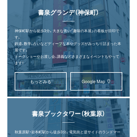
書泉グランデ（神保町）
神保町駅から徒歩3分。大きな青い「趣味の本屋」の看板が目印で
す。
鉄道、数学、占いなどディープな本やグッズがみっちり詰まった本
屋です。
トークショーやお渡し会、講義などさまざまなイベントもやって
ます！
もっとみる
Google Map
書泉ブックタワー（秋葉原）
秋葉原駅・岩本町駅から徒歩3分。電気街と逆サイドのランドマー