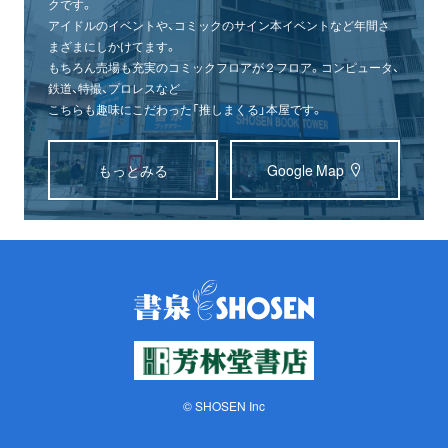
クです。
アイドルのイベントや、コミックのサイン本イベントなど年間さ
まざまにしかけてます。
もちろん売場も充実のコミックフロアが２フロア。コンピュータ、
鉄道、特撮、プロレスなど
こちらも趣味にこだわった「推しまくる」本屋です。
もっとみる
Google Map
© SHOSEN Inc
オンライン
書泉グランデ
書泉ブックタワー
ショップ
（神保町）
（秋葉原）