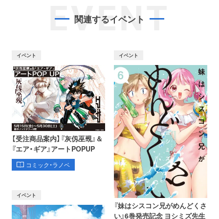
EVENT
関連するイベント
イベント
イベント
【受注商品案内】『灰仭巫覡』＆
『エア・ギア』アートPOPUP
コミック・ラノベ
イベント
『妹はシスコン兄がめんどくさ
い』6巻発売記念 ヨシミズ先生