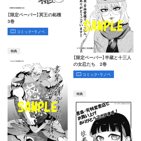
【限定ペーパー】冥王の柘榴
3巻
コミック・ラノベ
特典
【限定ペーパー】半蔵と十三人
の女忍たち 2巻
コミック・ラノベ
特典