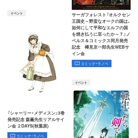
イベント
サーガフォレスト『オルクセン
王国史～野蛮なオークの国は、
如何にして平和なエルフの国
を焼き払うに至ったか～ 7 』ノ
ベルス＆コミックス同月発売
記念 樽見京一郎先生WEBサ
イン会
コミック・ラノベ
イベント
『シャーリー・メディスン』3巻
発売記念 森薫先生リアルサイ
ン会 ２DAYS(秋葉原)
コミック・ラノベ