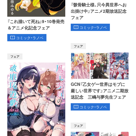
『骸骨騎士様、只今異世界へお
出掛け中』アニメ2期放送記念
フェア
『これ描いて死ね』9・10巻発売
コミック・ラノベ
＆アニメ化記念フェア
コミック・ラノベ
フェア
フェア
GCN『乙女ゲー世界はモブに
厳しい世界です』アニメ二期放
送記念 三嶋与夢先生フェア
コミック・ラノベ
フェア