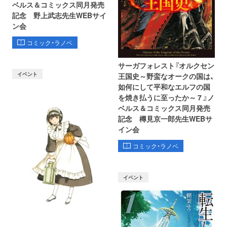
ベルス＆コミックス同月発売
記念 野上武志先生WEBサイ
ン会
コミック・ラノベ
サーガフォレスト『オルクセン
イベント
王国史～野蛮なオークの国は、
如何にして平和なエルフの国
を焼き払うに至ったか～ 7 』ノ
ベルス＆コミックス同月発売
記念 樽見京一郎先生WEBサ
イン会
コミック・ラノベ
イベント