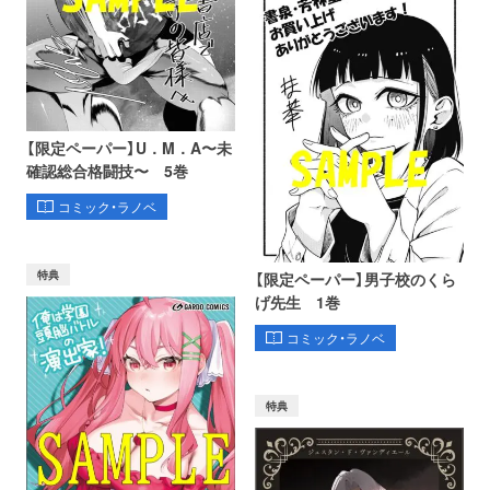
【限定ペーパー】U．M．A〜未
確認総合格闘技〜 5巻
コミック・ラノベ
特典
【限定ペーパー】男子校のくら
げ先生 1巻
コミック・ラノベ
特典