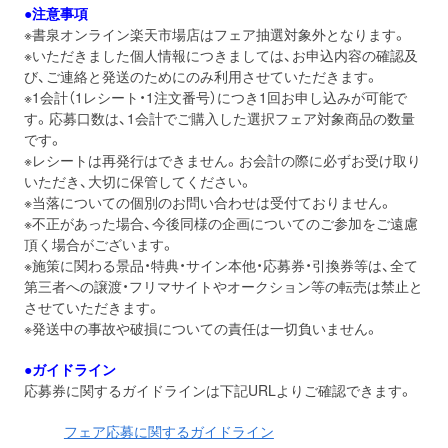
●注意事項
※書泉オンライン楽天市場店はフェア抽選対象外となります。
※いただきました個人情報につきましては、お申込内容の確認及
び、ご連絡と発送のためにのみ利用させていただきます。
※1会計（1レシート・1注文番号）につき1回お申し込みが可能で
す。応募口数は、1会計でご購入した選択フェア対象商品の数量
です。
※レシートは再発行はできません。お会計の際に必ずお受け取り
いただき、大切に保管してください。
※当落についての個別のお問い合わせは受付ておりません。
※不正があった場合、今後同様の企画についてのご参加をご遠慮
頂く場合がございます。
※施策に関わる景品・特典・サイン本他・応募券・引換券等は、全て
第三者への譲渡・フリマサイトやオークション等の転売は禁止と
させていただきます。
※発送中の事故や破損についての責任は一切負いません。
●ガイドライン
応募券に関するガイドラインは下記URLよりご確認できます。
フェア応募に関するガイドライン