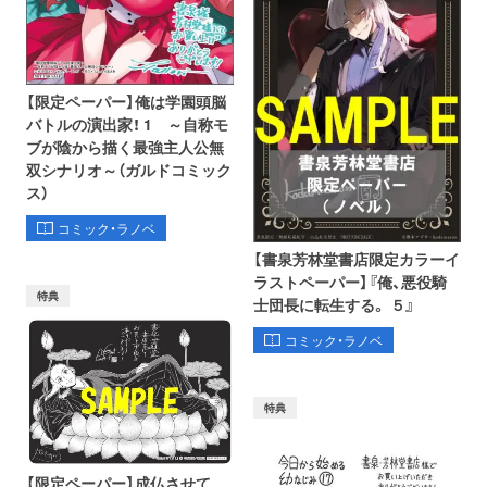
【限定ペーパー】俺は学園頭脳
バトルの演出家！ 1 ～自称モ
ブが陰から描く最強主人公無
双シナリオ～（ガルドコミック
ス）
コミック・ラノベ
【書泉芳林堂書店限定カラーイ
ラストペーパー】『俺、悪役騎
特典
士団長に転生する。 ５』
コミック・ラノベ
特典
【限定ペーパー】成仏させて