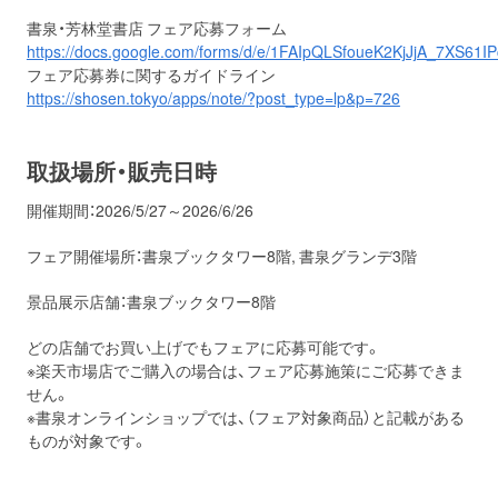
書泉・芳林堂書店 フェア応募フォーム
https://docs.google.com/forms/d/e/1FAIpQLSfoueK2KjJjA_7XS6
フェア応募券に関するガイドライン
https://shosen.tokyo/apps/note/?post_type=lp&p=726
取扱場所・販売日時
開催期間：2026/5/27～2026/6/26
フェア開催場所：書泉ブックタワー8階, 書泉グランデ3階
景品展示店舗：書泉ブックタワー8階
どの店舗でお買い上げでもフェアに応募可能です。
※楽天市場店でご購入の場合は、フェア応募施策にご応募できま
せん。
※書泉オンラインショップでは、（フェア対象商品）と記載がある
ものが対象です。