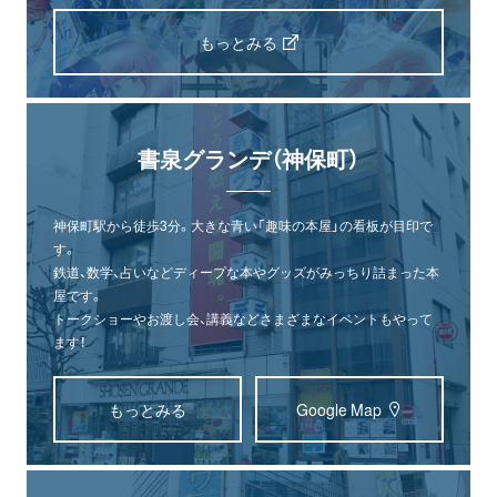
もっとみる
書泉グランデ（神保町）
神保町駅から徒歩3分。大きな青い「趣味の本屋」の看板が目印で
す。
鉄道、数学、占いなどディープな本やグッズがみっちり詰まった本
屋です。
トークショーやお渡し会、講義などさまざまなイベントもやって
ます！
もっとみる
Google Map