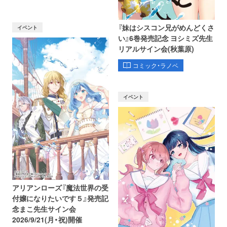
『妹はシスコン兄がめんどくさ
イベント
い』6巻発売記念 ヨシミズ先生
リアルサイン会(秋葉原)
コミック・ラノベ
イベント
アリアンローズ『魔法世界の受
付嬢になりたいです５』発売記
念まこ先生サイン会
2026/9/21(月・祝)開催