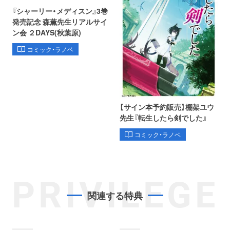
『シャーリー・メディスン』3巻
発売記念 森薫先生リアルサイ
ン会 ２DAYS(秋葉原)
コミック・ラノベ
【サイン本予約販売】棚架ユウ
先生『転生したら剣でした』
コミック・ラノベ
PRIVILEGE
関連する特典