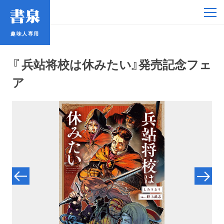
趣味人専用
趣味人専用
『 兵站将校は休みたい』発売記念フェ
ア
アイドル
鉄道・バス
コミック・ラノベ
占い