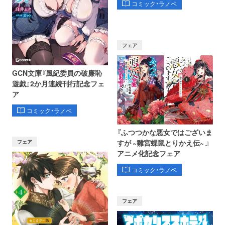
コミック・ラノベ
フェア
GCN文庫『風紀委員の破廉恥
遊戯』2か月連続刊行記念フェ
ア
コミック・ラノベ
『ふつつかな悪女ではございま
フェア
すが ~雛宮蝶鼠とりかえ伝~ 』
アニメ化記念フェア
コミック・ラノベ
フェア