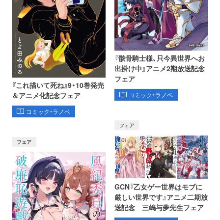
『骸骨騎士様、只今異世界へお
出掛け中』アニメ2期放送記念
フェア
『これ描いて死ね』9・10巻発売
コミック・ラノベ
＆アニメ化記念フェア
コミック・ラノベ
フェア
フェア
GCN『乙女ゲー世界はモブに
厳しい世界です』アニメ二期放
送記念 三嶋与夢先生フェア