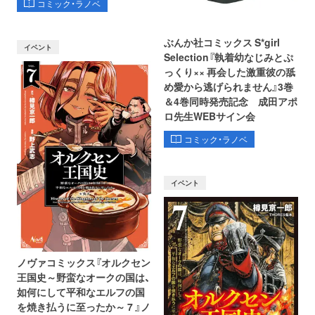
コミック・ラノベ
ぶんか社コミックス S*girl
イベント
Selection『執着幼なじみとぷ
っくり×× 再会した激重彼の舐
め愛から逃げられません』3巻
＆4巻同時発売記念 成田アポ
ロ先生WEBサイン会
コミック・ラノベ
イベント
ノヴァコミックス『オルクセン
王国史～野蛮なオークの国は、
如何にして平和なエルフの国
を焼き払うに至ったか～ 7 』ノ