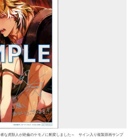
険者な虎獣人が絶倫のケモノに豹変しました～ サイン入り複製原画サンプ