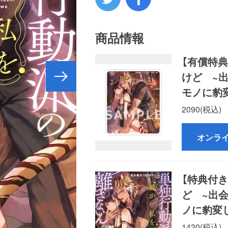
商品情報
【有償特
けど ~
モノに豹
2090(税込)
オンラ
【特典付
ど ~出
ノに豹変
1430(税込)