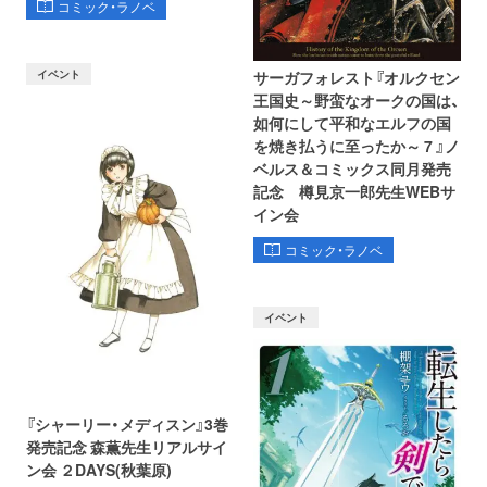
コミック・ラノベ
イベント
サーガフォレスト『オルクセン
王国史～野蛮なオークの国は、
如何にして平和なエルフの国
を焼き払うに至ったか～ 7 』ノ
ベルス＆コミックス同月発売
記念 樽見京一郎先生WEBサ
イン会
コミック・ラノベ
イベント
『シャーリー・メディスン』3巻
発売記念 森薫先生リアルサイ
ン会 ２DAYS(秋葉原)