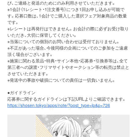
び、ご連絡と発送のためにのみ利用させていただきます。
※1会計（1レシート・1注文番号）につき1回お申し込みが可能で
す。応募口数は、1会計でご購入した選択フェア対象商品の数量
です。
※レシートは再発行はできません。お会計の際に必ずお受け取り
いただき、大切に保管してください。
※当落についての個別のお問い合わせは受付ておりません。
※不正があった場合、今後同様の企画についてのご参加をご遠慮
頂く場合がございます。
※施策に関わる景品・特典・サイン本他・応募券・引換券等は、全て
第三者への譲渡・フリマサイトやオークション等の転売は禁止と
させていただきます。
※発送中の事故や破損についての責任は一切負いません。
●ガイドライン
応募券に関するガイドラインは下記URLよりご確認できます。
https://shosen.tokyo/apps/note/?post_type=lp&p=726