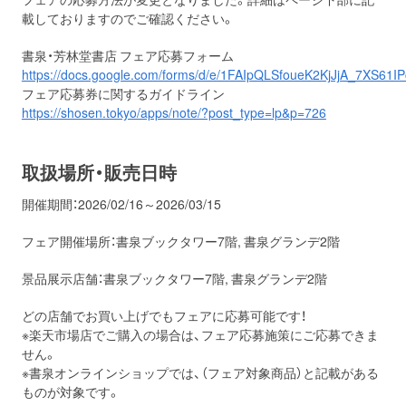
載しておりますのでご確認ください。
書泉・芳林堂書店 フェア応募フォーム
https://docs.google.com/forms/d/e/1FAIpQLSfoueK2KjJjA_7XS6
フェア応募券に関するガイドライン
https://shosen.tokyo/apps/note/?post_type=lp&p=726
取扱場所・販売日時
開催期間：2026/02/16～2026/03/15
フェア開催場所：書泉ブックタワー7階, 書泉グランデ2階
景品展示店舗：書泉ブックタワー7階, 書泉グランデ2階
どの店舗でお買い上げでもフェアに応募可能です！
※楽天市場店でご購入の場合は、フェア応募施策にご応募できま
せん。
※書泉オンラインショップでは、（フェア対象商品）と記載がある
ものが対象です。