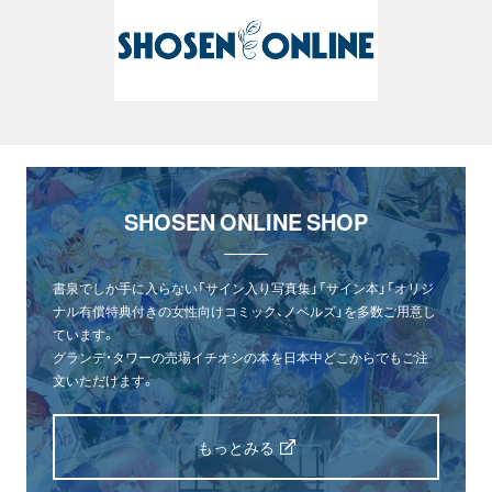
SHOSEN ONLINE SHOP
書泉でしか手に入らない「サイン入り写真集」「サイン本」「オリジ
ナル有償特典付きの女性向けコミック、ノベルズ」を多数ご用意し
ています。
グランデ・タワーの売場イチオシの本を日本中どこからでもご注
文いただけます。
もっとみる
オンライン
書泉グランデ
書泉ブックタワー
ショップ
（神保町）
（秋葉原）