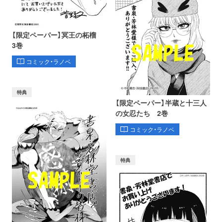
【限定ペーパー】冥王の柘榴
3巻
コミック・ラノベ
特典
【限定ペーパー】半蔵と十三人
の女忍たち 2巻
コミック・ラノベ
特典