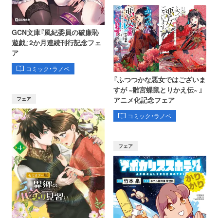
GCN文庫『風紀委員の破廉恥
遊戯』2か月連続刊行記念フェ
ア
コミック・ラノベ
『ふつつかな悪女ではございま
すが ~雛宮蝶鼠とりかえ伝~ 』
フェア
アニメ化記念フェア
コミック・ラノベ
フェア