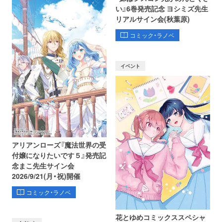
い』6巻発売記念 ヨシミズ先生
リアルサイン会(秋葉原)
コミック・ラノベ
イベント
アリアンローズ『魔法世界の受
付嬢になりたいです５』発売記
念まこ先生サイン会
2026/9/21(月・祝)開催
コミック・ラノベ
花とゆめコミックススペシャ