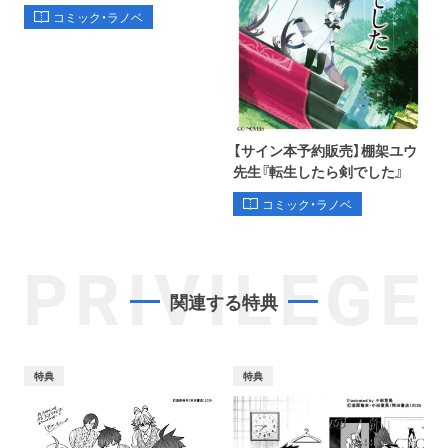
コミック・ラノベ
【サイン本予約販売】棚架ユウ
先生『転生したら剣でした』
コミック・ラノベ
PRIVILEGE
関連する特典
特典
特典