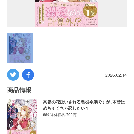
プロレス
数学
コンピューター
ミリタリー
2026.02.14
その他
商品情報
イベント
特典
高嶺の花扱いされる悪役令嬢ですが、本音は
めちゃくちゃ恋したい 1
フェア
お知らせ
869(本体価格：790円)
会社概要
プライバシーポリシー