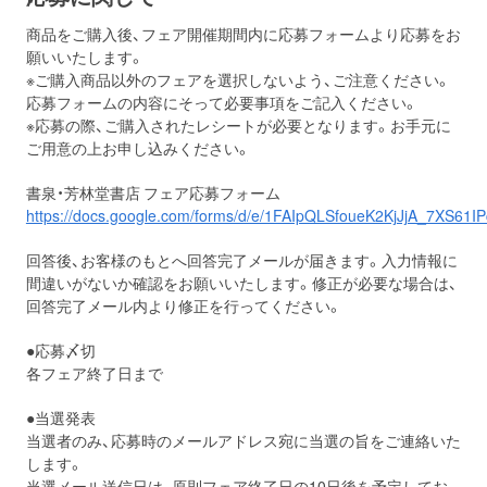
商品をご購入後、フェア開催期間内に応募フォームより応募をお
願いいたします。
※ご購入商品以外のフェアを選択しないよう、ご注意ください。
応募フォームの内容にそって必要事項をご記入ください。
※応募の際、ご購入されたレシートが必要となります。お手元に
ご用意の上お申し込みください。
書泉・芳林堂書店 フェア応募フォーム
https://docs.google.com/forms/d/e/1FAIpQLSfoueK2KjJjA_7XS6
回答後、お客様のもとへ回答完了メールが届きます。入力情報に
間違いがないか確認をお願いいたします。修正が必要な場合は、
回答完了メール内より修正を行ってください。
●応募〆切
各フェア終了日まで
●当選発表
当選者のみ、応募時のメールアドレス宛に当選の旨をご連絡いた
します。
当選メール送信日は、原則フェア終了日の10日後を予定してお