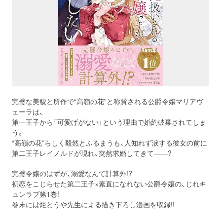
完璧な美貌と所作で“高嶺の花”と称賛される公爵令嬢マリアヴ
ェーラは、
第一王子から「可愛げがない」という理由で婚約破棄されてしま
う。
“高嶺の花”らしく毅然とふるまうも、人知れず涙する彼女の前に
第二王子レイノルドが現れ、突然求婚してきて――?
完璧令嬢のはずが、溺愛なんて計算外!?
初恋をこじらせた第二王子×素直になれない公爵令嬢の、じれキ
ュンラブ第1巻!
巻末には炬とうや先生による描き下ろし漫画を収録!!