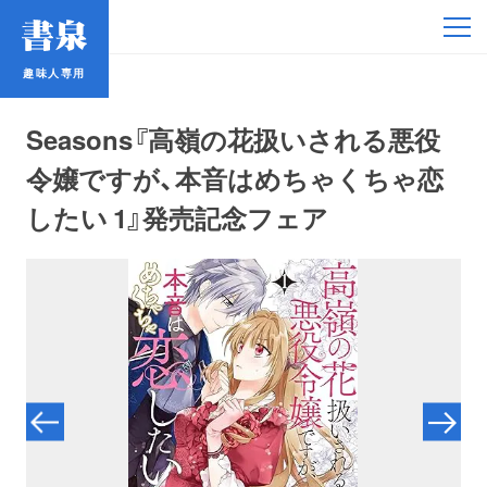
趣味人専用
趣味人専用
Seasons『高嶺の花扱いされる悪役
令嬢ですが、本音はめちゃくちゃ恋
したい 1』発売記念フェア
アイドル
鉄道・バス
コミック・ラノベ
占い