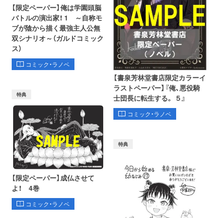
【限定ペーパー】俺は学園頭脳
バトルの演出家！ 1 ～自称モ
ブが陰から描く最強主人公無
双シナリオ～（ガルドコミック
ス）
コミック・ラノベ
【書泉芳林堂書店限定カラーイ
ラストペーパー】『俺、悪役騎
特典
士団長に転生する。 ５』
コミック・ラノベ
特典
【限定ペーパー】成仏させて
よ！ 4巻
コミック・ラノベ