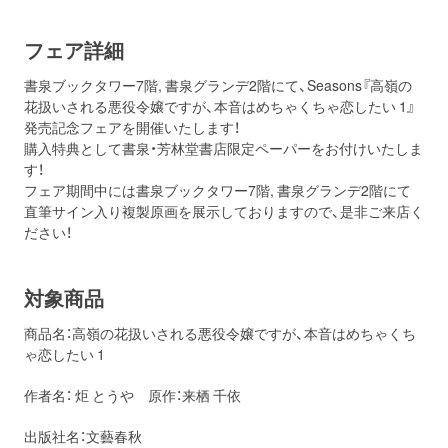
フェア詳細
書泉ブックタワー7階, 書泉グランデ2階にて、Seasons『高嶺の
花扱いされる悪役令嬢ですが、本音はめちゃくちゃ恋したい 1』
発売記念フェアを開催いたします！
購入特典として書泉・芳林堂書店限定ペーパーをお付けいたしま
す！
フェア期間中には書泉ブックタワー7階, 書泉グランデ2階にて
直筆サイン入り複製原画を展示しておりますので、是非ご来店く
ださい！
対象商品
商品名：高嶺の花扱いされる悪役令嬢ですが、本音はめちゃくち
ゃ恋したい 1
作者名： 炬 とうや 原作：来栖 千依
出版社名：文藝春秋