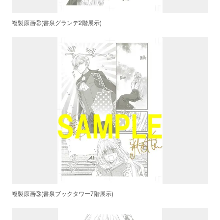
複製原画②(書泉グランデ2階展示)
複製原画③(書泉ブックタワー7階展示)