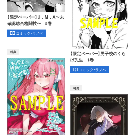
【限定ペーパー】U．M．A〜未
確認総合格闘技〜 5巻
コミック・ラノベ
特典
【限定ペーパー】男子校のくら
げ先生 1巻
コミック・ラノベ
特典