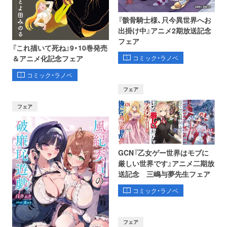
『骸骨騎士様、只今異世界へお
出掛け中』アニメ2期放送記念
フェア
『これ描いて死ね』9・10巻発売
コミック・ラノベ
＆アニメ化記念フェア
コミック・ラノベ
フェア
フェア
GCN『乙女ゲー世界はモブに
厳しい世界です』アニメ二期放
送記念 三嶋与夢先生フェア
コミック・ラノベ
フェア