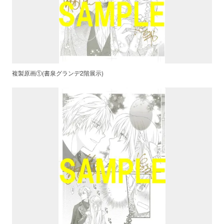
複製原画①(書泉グランデ2階展示)