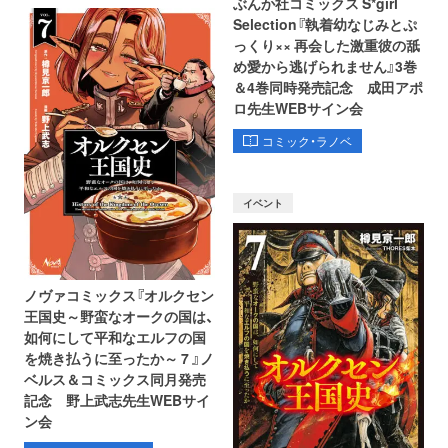
ぶんか社コミックス S*girl
Selection『執着幼なじみとぷ
っくり×× 再会した激重彼の舐
め愛から逃げられません』3巻
＆4巻同時発売記念 成田アポ
ロ先生WEBサイン会
コミック・ラノベ
イベント
ノヴァコミックス『オルクセン
王国史～野蛮なオークの国は、
如何にして平和なエルフの国
を焼き払うに至ったか～ 7 』ノ
ベルス＆コミックス同月発売
記念 野上武志先生WEBサイ
ン会