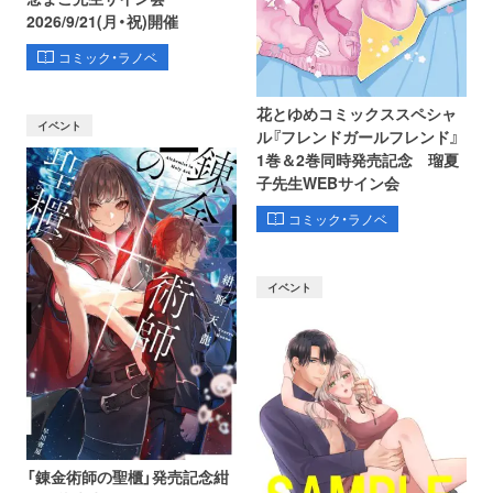
2026/9/21(月・祝)開催
コミック・ラノベ
花とゆめコミックススペシャ
イベント
ル『フレンドガールフレンド』
1巻＆2巻同時発売記念 瑠夏
子先生WEBサイン会
コミック・ラノベ
イベント
「錬金術師の聖櫃」発売記念紺