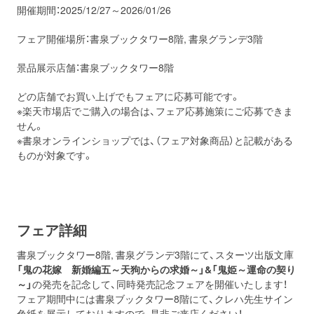
開催期間：2025/12/27～2026/01/26
フェア開催場所：書泉ブックタワー8階, 書泉グランデ3階
景品展示店舗：書泉ブックタワー8階
どの店舗でお買い上げでもフェアに応募可能です。
※楽天市場店でご購入の場合は、フェア応募施策にご応募できま
せん。
※書泉オンラインショップでは、（フェア対象商品）と記載がある
ものが対象です。
フェア詳細
書泉ブックタワー8階, 書泉グランデ3階にて、スターツ出版文庫
「鬼の花嫁 新婚編五～天狗からの求婚～」&「鬼姫～運命の契り
～」
の発売を記念して、同時発売記念フェアを開催いたします！
フェア期間中には書泉ブックタワー8階にて、クレハ先生サイン
色紙を展示しておりますので、是非ご来店ください！