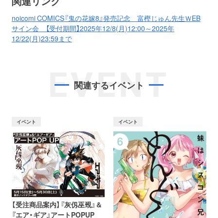
関連リンク
noicomi COMICS『鬼の花嫁8』発売記念 富樫じゅん先生ＷEB
サイン会 【受付期間】2025年12/8(月)12:00～2025年
12/22(月)23:59まで
EVENT
関連するイベント
イベント
イベント
【受注商品案内】『灰仭巫覡』＆
『エア・ギア』アートPOPUP