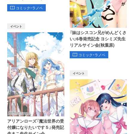
コミック・ラノベ
イベント
『妹はシスコン兄がめんどくさ
い』6巻発売記念 ヨシミズ先生
リアルサイン会(秋葉原)
コミック・ラノベ
イベント
アリアンローズ『魔法世界の受
付嬢になりたいです５』発売記
念まこ先生サイン会