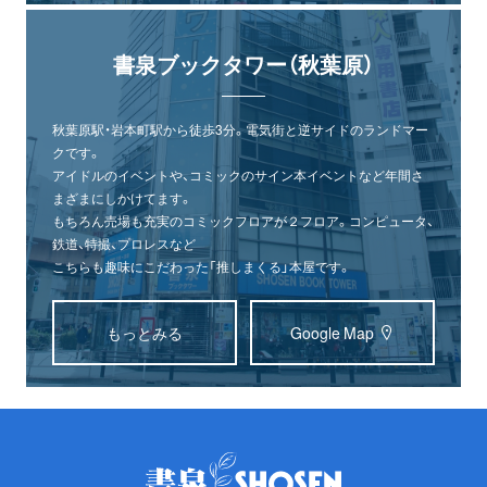
書泉ブックタワー（秋葉原）
秋葉原駅・岩本町駅から徒歩3分。電気街と逆サイドのランドマー
クです。
アイドルのイベントや、コミックのサイン本イベントなど年間さ
まざまにしかけてます。
もちろん売場も充実のコミックフロアが２フロア。コンピュータ、
鉄道、特撮、プロレスなど
こちらも趣味にこだわった「推しまくる」本屋です。
もっとみる
Google Map
オンライン
書泉グランデ
書泉ブックタワー
ショップ
（神保町）
（秋葉原）