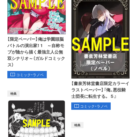
【限定ペーパー】俺は学園頭脳
バトルの演出家！ 1 ～自称モ
ブが陰から描く最強主人公無
双シナリオ～（ガルドコミック
ス）
コミック・ラノベ
【書泉芳林堂書店限定カラーイ
ラストペーパー】『俺、悪役騎
特典
士団長に転生する。 ５』
コミック・ラノベ
特典