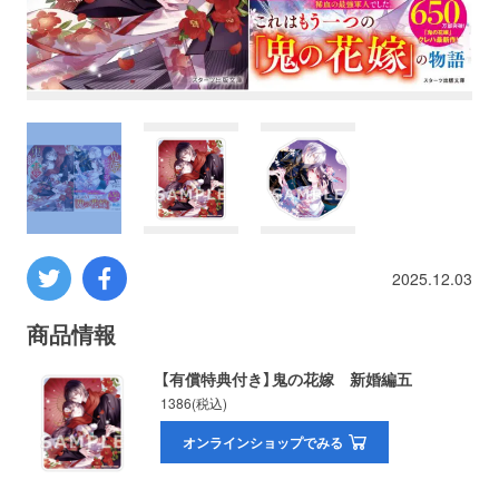
プロレス
数学
コンピューター
ミリタリー
2025.12.03
その他
商品情報
イベント
特典
【有償特典付き】鬼の花嫁 新婚編五
1386(税込)
フェア
お知らせ
オンラインショップでみる
会社概要
プライバシーポリシー