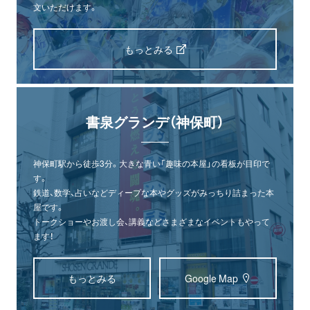
文いただけます。
もっとみる
書泉グランデ（神保町）
神保町駅から徒歩3分。大きな青い「趣味の本屋」の看板が目印で
す。
鉄道、数学、占いなどディープな本やグッズがみっちり詰まった本
屋です。
トークショーやお渡し会、講義などさまざまなイベントもやって
ます！
もっとみる
Google Map