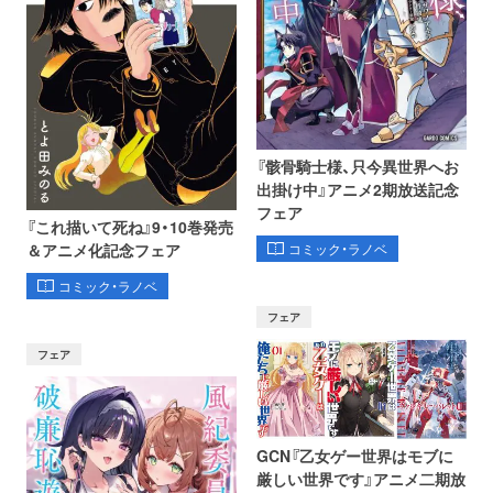
『骸骨騎士様、只今異世界へお
出掛け中』アニメ2期放送記念
フェア
『これ描いて死ね』9・10巻発売
コミック・ラノベ
＆アニメ化記念フェア
コミック・ラノベ
フェア
フェア
GCN『乙女ゲー世界はモブに
厳しい世界です』アニメ二期放