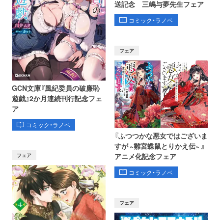
送記念 三嶋与夢先生フェア
コミック・ラノベ
フェア
GCN文庫『風紀委員の破廉恥
遊戯』2か月連続刊行記念フェ
ア
コミック・ラノベ
『ふつつかな悪女ではございま
すが ~雛宮蝶鼠とりかえ伝~ 』
フェア
アニメ化記念フェア
コミック・ラノベ
フェア