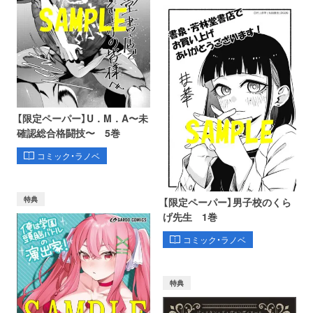
【限定ペーパー】U．M．A〜未
確認総合格闘技〜 5巻
コミック・ラノベ
特典
【限定ペーパー】男子校のくら
げ先生 1巻
コミック・ラノベ
特典