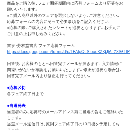
商品をご購入後、フェア開催期間内に応募フォームより応募をお
願いいたします。
※ご購入商品以外のフェアを選択しないよう、ご注意ください。
応募フォームの内容にそって必要事項をご記入ください。
※応募の際、ご購入されたレシートが必要となります。お手元に
ご用意の上お申し込みください。
書泉・芳林堂書店 フェア応募フォーム
https://docs.google.com/forms/d/e/1FAIpQLSfoueK2KjJjA_7XS6
回答後、お客様のもとへ回答完了メールが届きます。入力情報に
間違いがないか確認をお願いいたします。修正が必要な場合は、
回答完了メール内より修正を行ってください。
●応募〆切
各フェア終了日まで
●当選発表
当選者のみ、応募時のメールアドレス宛に当選の旨をご連絡いた
します。
当選メール送信日は、原則フェア終了日の10日後を予定してお
ります。