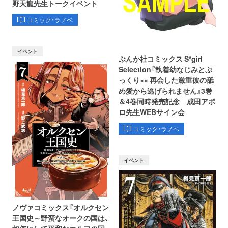
野天龍先生トークイベント
コミック・ラノベ
イベント
ぶんか社コミックス S*girl
Selection『執着幼なじみとぷ
っくり×× 再会した激重彼の舐
め愛から逃げられません』3巻
＆4巻同時発売記念 成田アポ
ロ先生WEBサイン会
コミック・ラノベ
イベント
ノヴァコミックス『オルクセン
王国史～野蛮なオークの国は、