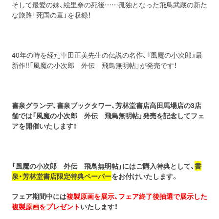
そして最愛の妹、絵里奈の死後……孤独となった飛鳥武蔵の新た
な旅路「死国の章」を収録！
40年の時を経た車田正美先生の伝説の名作、『風魔の小次郎』最
新作!!「風魔の小次郎 外伝 飛鳥無明帖」が発売です！
書泉グランデ、書泉ブックタワー、芳林堂書店高田馬場店の3店
舗では「風魔の小次郎 外伝 飛鳥無明帖」発売を記念してフェ
アを開催いたします！
「風魔の小次郎 外伝 飛鳥無明帖」にはご購入特典として、
書
泉・芳林堂書店限定特典ペーパー
をお付けいたします。
フェア期間中には
複製原画を展示、フェア終了後抽選で展示した
複製原画をプレゼント
いたします！