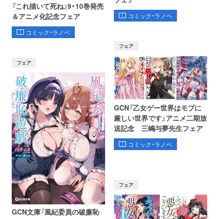
『これ描いて死ね』9・10巻発売
コミック・ラノベ
＆アニメ化記念フェア
コミック・ラノベ
フェア
フェア
GCN『乙女ゲー世界はモブに
厳しい世界です』アニメ二期放
送記念 三嶋与夢先生フェア
コミック・ラノベ
フェア
GCN文庫『風紀委員の破廉恥