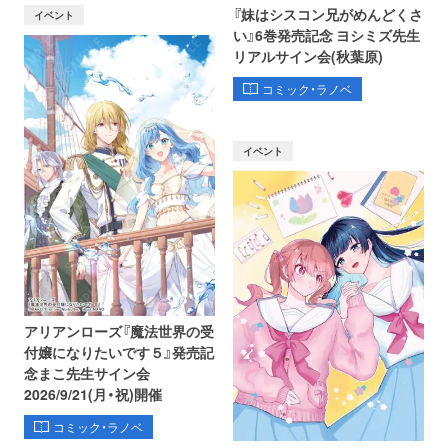
『妹はシスコン兄がめんどくさ
イベント
い』6巻発売記念 ヨシミズ先生
リアルサイン会(秋葉原)
コミック・ラノベ
イベント
アリアンローズ『魔法世界の受
付嬢になりたいです５』発売記
念まこ先生サイン会
2026/9/21(月・祝)開催
コミック・ラノベ