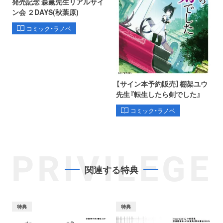
発売記念 森薫先生リアルサイ
ン会 ２DAYS(秋葉原)
コミック・ラノベ
【サイン本予約販売】棚架ユウ
先生『転生したら剣でした』
コミック・ラノベ
PRIVILEGE
関連する特典
特典
特典