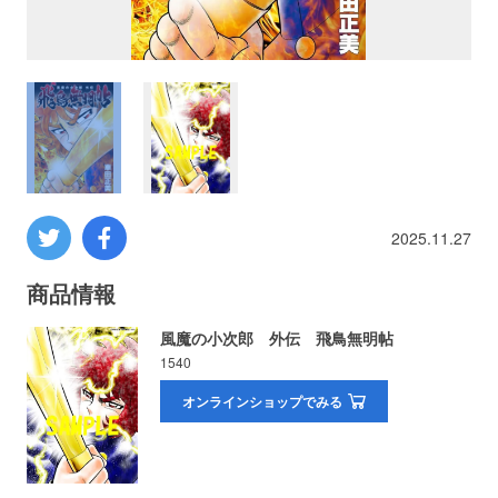
プロレス
数学
コンピューター
ミリタリー
2025.11.27
その他
商品情報
風魔の小次郎 外伝 飛鳥無明帖
1540
イベント
特典
オンラインショップでみる
フェア
お知らせ
会社概要
プライバシーポリシー