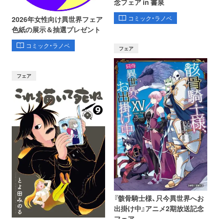
念フェア in 書泉
コミック・ラノベ
2026年女性向け異世界フェア
色紙の展示＆抽選プレゼント
コミック・ラノベ
フェア
フェア
『骸骨騎士様、只今異世界へお
出掛け中』アニメ2期放送記念
フェア