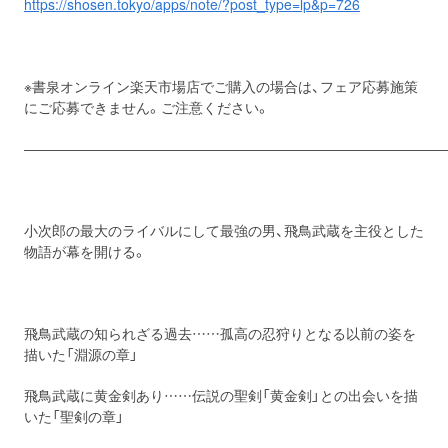
https://shosen.tokyo/apps/note/?post_type=lp&p=726
※書泉オンライン楽天市場店でご購入の場合は、フェア応募施策
にご応募できません。ご注意ください。
――――――――――――――――――――――――――――――
小次郎の最大のライバルにして最強の男、飛鳥武蔵を主役とした
物語が幕を開ける。
飛鳥武蔵の知られざる過去……孤高の忍狩りとなる以前の姿を
描いた「淵源の章」
飛鳥武蔵に黄金剣あり……伝説の聖剣「黄金剣」との出会いを描
いた「聖剣の章」