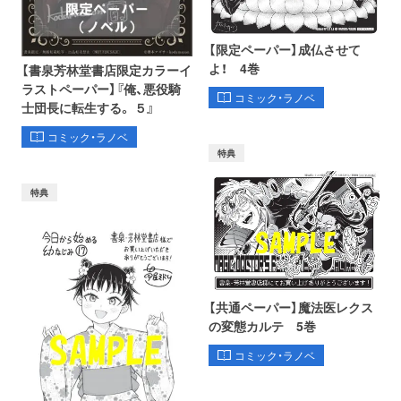
【限定ペーパー】成仏させて
よ！ 4巻
【書泉芳林堂書店限定カラーイ
ラストペーパー】『俺、悪役騎
コミック・ラノベ
士団長に転生する。 ５』
コミック・ラノベ
特典
特典
【共通ペーパー】魔法医レクス
の変態カルテ 5巻
コミック・ラノベ