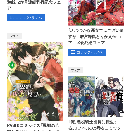
遊戯』2か月連続刊行記念フェ
ア
コミック・ラノベ
『ふつつかな悪女ではございま
フェア
すが ~雛宮蝶鼠とりかえ伝~ 』
アニメ化記念フェア
コミック・ラノベ
フェア
『俺、悪役騎士団長に転生す
PASH！コミックス『異郷の爪
る。』ノベルス5巻＆コミック