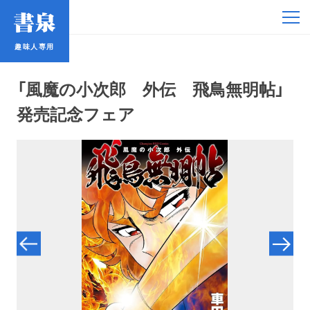
趣味人専用
趣味人専用
「風魔の小次郎 外伝 飛鳥無明帖」
発売記念フェア
アイドル
鉄道・バス
コミック・ラノベ
占い