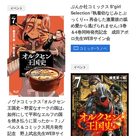
ぶんか社コミックス S*girl
イベント
Selection『執着幼なじみとぷ
っくり×× 再会した激重彼の舐
め愛から逃げられません』3巻
＆4巻同時発売記念 成田アポ
ロ先生WEBサイン会
コミック・ラノベ
イベント
ノヴァコミックス『オルクセン
王国史～野蛮なオークの国は、
如何にして平和なエルフの国
を焼き払うに至ったか～ 7 』ノ
ベルス＆コミックス同月発売
記念 野上武志先生WEBサイ