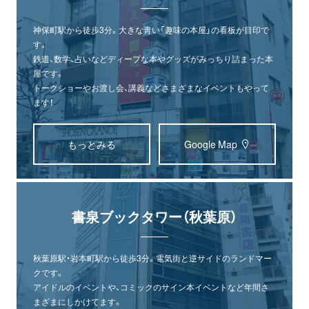
神保町駅から徒歩3分。大きな青い「趣味の本屋」の看板が目印で
す。
鉄道、数学、占いなどディープな本やグッズがみっちり詰まった本
屋です。
トークショーやお渡し会、講義などさまざまなイベントもやって
ます！
もっとみる
Google Map
書泉ブックタワー（秋葉原）
秋葉原駅・岩本町駅から徒歩3分。電気街と逆サイドのランドマー
クです。
オンライン
書泉グランデ
書泉ブックタワー
アイドルのイベントや、コミックのサイン本イベントなど年間さ
ショップ
（神保町）
（秋葉原）
まざまにしかけてます。