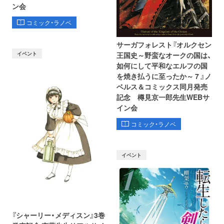
ン会
コミック・ラノベ
サーガフォレスト『オルクセン
イベント
王国史～野蛮なオークの国は、
如何にして平和なエルフの国
を焼き払うに至ったか～ 7 』ノ
ベルス＆コミックス同月発売
記念 樽見京一郎先生WEBサ
イン会
コミック・ラノベ
イベント
『シャーリー・メディスン』3巻