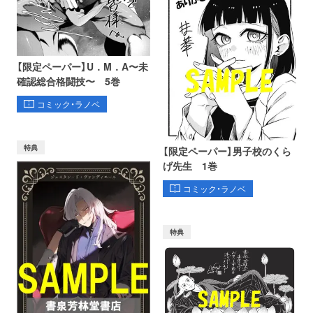
【限定ペーパー】U．M．A〜未
確認総合格闘技〜 5巻
コミック・ラノベ
特典
【限定ペーパー】男子校のくら
げ先生 1巻
コミック・ラノベ
特典