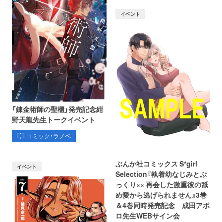
イベント
「錬金術師の聖櫃」発売記念紺
野天龍先生トークイベント
コミック・ラノベ
ぶんか社コミックス S*girl
イベント
Selection『執着幼なじみとぷ
っくり×× 再会した激重彼の舐
め愛から逃げられません』3巻
＆4巻同時発売記念 成田アポ
ロ先生WEBサイン会