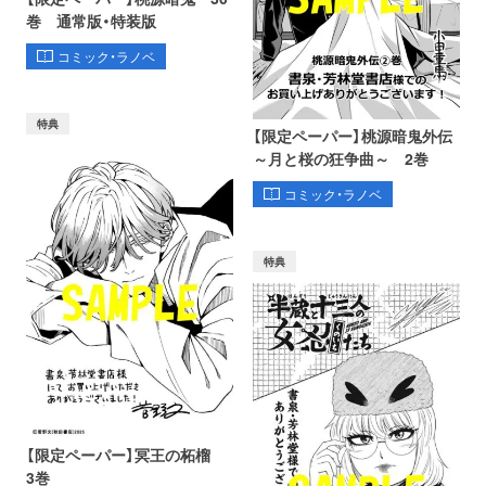
巻 通常版・特装版
コミック・ラノベ
特典
【限定ペーパー】桃源暗鬼外伝
～月と桜の狂争曲～ 2巻
コミック・ラノベ
特典
【限定ペーパー】冥王の柘榴
3巻