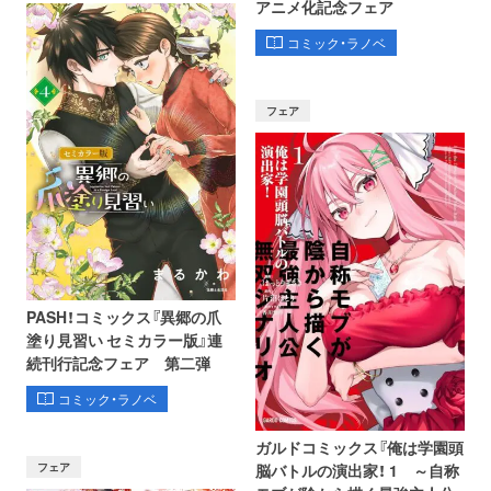
アニメ化記念フェア
コミック・ラノベ
フェア
PASH！コミックス『異郷の爪
塗り見習い セミカラー版』連
続刊行記念フェア 第二弾
コミック・ラノベ
ガルドコミックス『俺は学園頭
フェア
脳バトルの演出家！ 1 ～自称