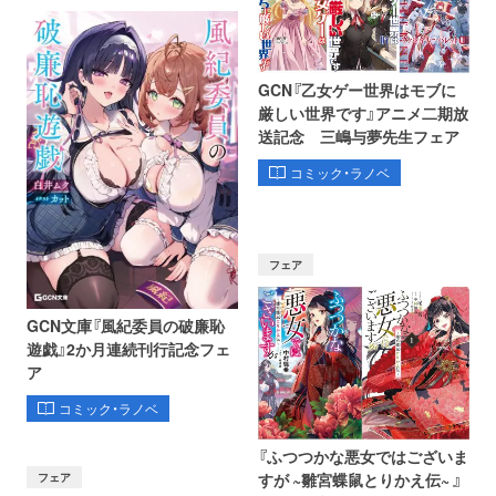
GCN『乙女ゲー世界はモブに
厳しい世界です』アニメ二期放
送記念 三嶋与夢先生フェア
コミック・ラノベ
フェア
GCN文庫『風紀委員の破廉恥
遊戯』2か月連続刊行記念フェ
ア
コミック・ラノベ
『ふつつかな悪女ではございま
フェア
すが ~雛宮蝶鼠とりかえ伝~ 』