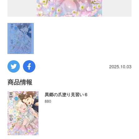
プロレス
数学
コンピューター
ミリタリー
2025.10.03
その他
商品情報
異郷の爪塗り見習い６
880
イベント
特典
フェア
お知らせ
会社概要
プライバシーポリシー