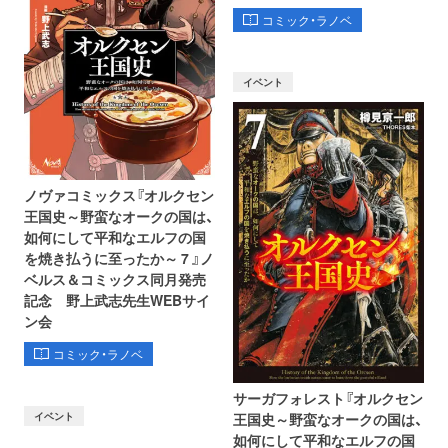
コミック・ラノベ
イベント
ノヴァコミックス『オルクセン
王国史～野蛮なオークの国は、
如何にして平和なエルフの国
を焼き払うに至ったか～ 7 』ノ
ベルス＆コミックス同月発売
記念 野上武志先生WEBサイ
ン会
コミック・ラノベ
サーガフォレスト『オルクセン
イベント
王国史～野蛮なオークの国は、
如何にして平和なエルフの国