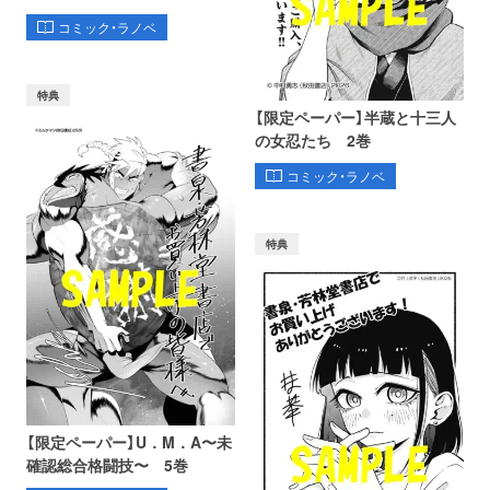
コミック・ラノベ
特典
【限定ペーパー】半蔵と十三人
の女忍たち 2巻
コミック・ラノベ
特典
【限定ペーパー】U．M．A〜未
確認総合格闘技〜 5巻