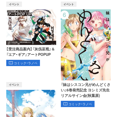
イベント
イベント
【受注商品案内】『灰仭巫覡』＆
『エア・ギア』アートPOPUP
コミック・ラノベ
『妹はシスコン兄がめんどくさ
イベント
い』6巻発売記念 ヨシミズ先生
リアルサイン会(秋葉原)
コミック・ラノベ