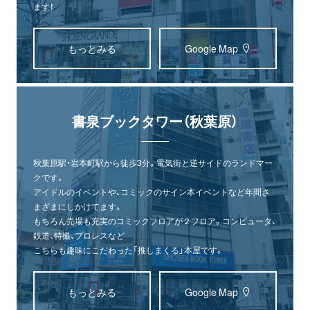
ます！
もっとみる
Google Map
書泉ブックタワー（秋葉原）
秋葉原駅・岩本町駅から徒歩3分。電気街と逆サイドのランドマー
クです。
アイドルのイベントや、コミックのサイン本イベントなど年間さ
まざまにしかけてます。
もちろん売場も充実のコミックフロアが２フロア。コンピュータ、
鉄道、特撮、プロレスなど
こちらも趣味にこだわった「推しまくる」本屋です。
オンライン
書泉グランデ
書泉ブックタワー
もっとみる
Google Map
ショップ
（神保町）
（秋葉原）