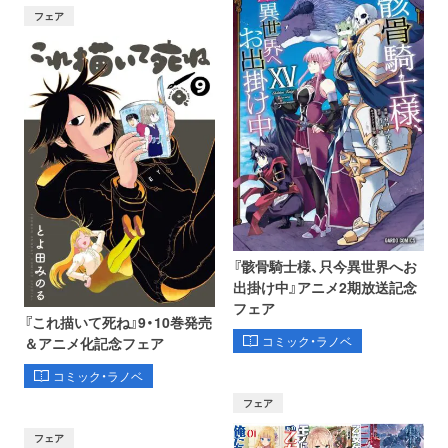
フェア
『骸骨騎士様、只今異世界へお
出掛け中』アニメ2期放送記念
フェア
『これ描いて死ね』9・10巻発売
コミック・ラノベ
＆アニメ化記念フェア
コミック・ラノベ
フェア
フェア