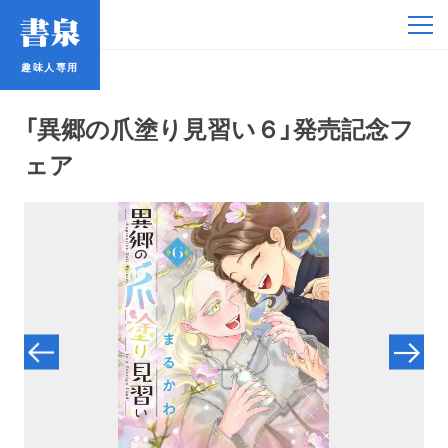
趣味人専用
趣味人専用
「異郷の爪塗り見習い６」発売記念フ
ェア
アイドル
鉄道・バス
コミック・ラノベ
占い