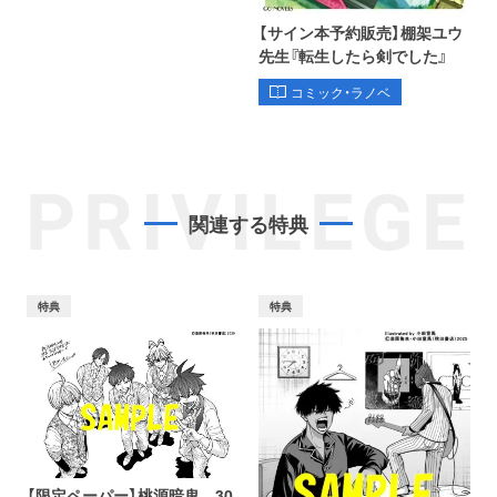
【サイン本予約販売】棚架ユウ
先生『転生したら剣でした』
コミック・ラノベ
PRIVILEGE
関連する特典
特典
特典
【限定ペーパー】桃源暗鬼 30