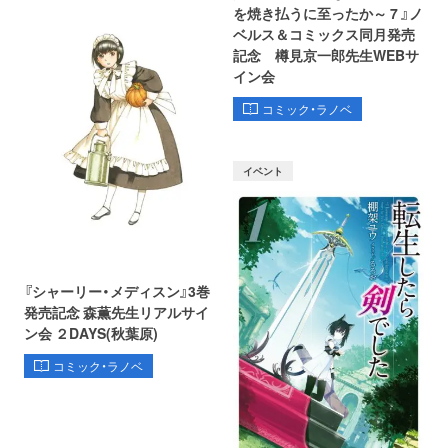
を焼き払うに至ったか～ 7 』ノ
ベルス＆コミックス同月発売
記念 樽見京一郎先生WEBサ
イン会
コミック・ラノベ
イベント
『シャーリー・メディスン』3巻
発売記念 森薫先生リアルサイ
ン会 ２DAYS(秋葉原)
コミック・ラノベ