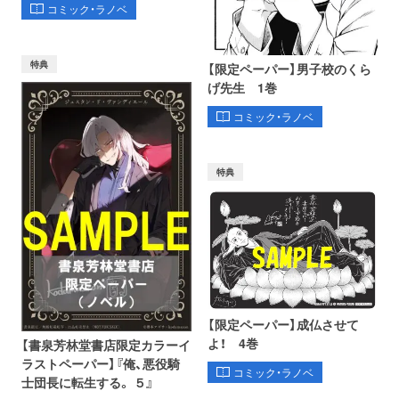
コミック・ラノベ
特典
【限定ペーパー】男子校のくら
げ先生 1巻
コミック・ラノベ
特典
【限定ペーパー】成仏させて
よ！ 4巻
【書泉芳林堂書店限定カラーイ
ラストペーパー】『俺、悪役騎
コミック・ラノベ
士団長に転生する。 ５』