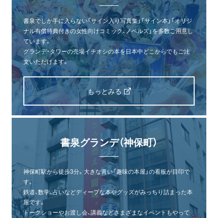
書泉でしか手に入らない「サイン入り写真集」「サイン本」「オリジ
ナル有償特典付きの女性向けコミック、ノベルズ」を多数ご用意し
ています。
グランデ・タワーの売場イチオシの本を日本中どこからでもご注
文いただけます。
もっとみる
書泉グランデ（神保町）
神保町駅から徒歩3分。大きな青い「趣味の本屋」の看板が目印で
す。
鉄道、数学、占いなどディープな本やグッズがみっちり詰まった本
屋です。
トークショーやお渡し会、講義などさまざまなイベントもやって