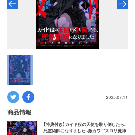
プロレス
数学
コンピューター
ミリタリー
その他
2025.07.11
イベント
特典
商品情報
フェア
お知らせ
【特典付き】ガイド役の天使を殴り倒したら、
死霊術師になりました~激カワゴスロリ魔神
会社概要
プライバシーポリシー