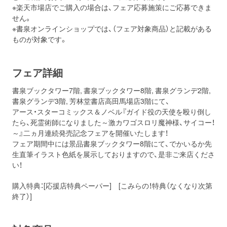
※楽天市場店でご購入の場合は、フェア応募施策にご応募できま
せん。
※書泉オンラインショップでは、（フェア対象商品）と記載がある
ものが対象です。
フェア詳細
書泉ブックタワー7階, 書泉ブックタワー8階, 書泉グランデ2階,
書泉グランデ3階, 芳林堂書店高田馬場店3階にて、
アース・スターコミックス＆ノベル『ガイド役の天使を殴り倒し
たら、死霊術師になりました～激カワゴスロリ魔神様、サイコー！
～』二ヵ月連続発売記念フェアを開催いたします！
フェア期間中には景品書泉ブックタワー8階にて、でかいるか先
生直筆イラスト色紙を展示しておりますので、是非ご来店くださ
い！
購入特典：[応援店特典ペーパー] [こみらの！特典（なくなり次第
終了）]