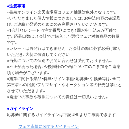
●注意事項
※書泉オンライン楽天市場店はフェア抽選対象外となります。
※いただきました個人情報につきましては、お申込内容の確認及
び、ご連絡と発送のためにのみ利用させていただきます。
※1会計（1レシート・1注文番号）につき1回お申し込みが可能で
す。応募口数は、1会計でご購入した選択フェア対象商品の数量
です。
※レシートは再発行はできません。お会計の際に必ずお受け取り
いただき、大切に保管してください。
※当落についての個別のお問い合わせは受付ておりません。
※不正があった場合、今後同様の企画についてのご参加をご遠慮
頂く場合がございます。
※施策に関わる景品・特典・サイン本他・応募券・引換券等は、全て
第三者への譲渡・フリマサイトやオークション等の転売は禁止と
させていただきます。
※発送中の事故や破損についての責任は一切負いません。
●ガイドライン
応募券に関するガイドラインは下記URLよりご確認できます。
フェア応募に関するガイドライン