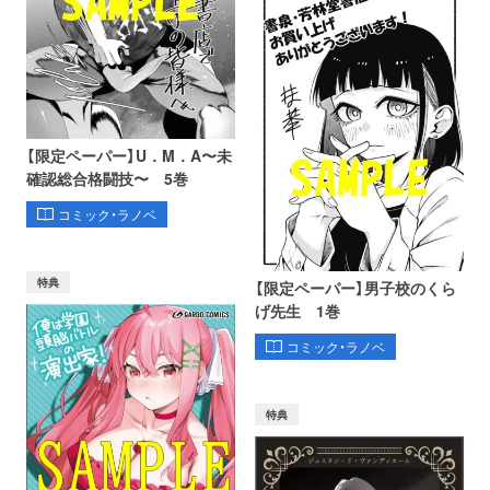
【限定ペーパー】U．M．A〜未
確認総合格闘技〜 5巻
コミック・ラノベ
特典
【限定ペーパー】男子校のくら
げ先生 1巻
コミック・ラノベ
特典