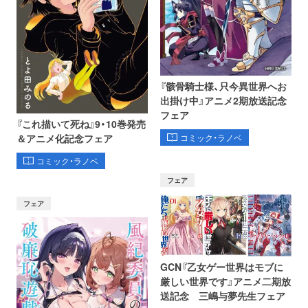
『骸骨騎士様、只今異世界へお
出掛け中』アニメ2期放送記念
フェア
『これ描いて死ね』9・10巻発売
コミック・ラノベ
＆アニメ化記念フェア
コミック・ラノベ
フェア
フェア
GCN『乙女ゲー世界はモブに
厳しい世界です』アニメ二期放
送記念 三嶋与夢先生フェア