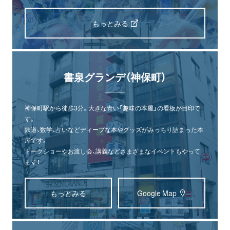
もっとみる
書泉グランデ（神保町）
神保町駅から徒歩3分。大きな青い「趣味の本屋」の看板が目印で
す。
鉄道、数学、占いなどディープな本やグッズがみっちり詰まった本
屋です。
トークショーやお渡し会、講義などさまざまなイベントもやって
ます！
もっとみる
Google Map