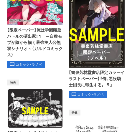
【限定ペーパー】俺は学園頭脳
バトルの演出家！ 1 ～自称モ
ブが陰から描く最強主人公無
双シナリオ～（ガルドコミック
ス）
コミック・ラノベ
【書泉芳林堂書店限定カラーイ
ラストペーパー】『俺、悪役騎
特典
士団長に転生する。 ５』
コミック・ラノベ
特典