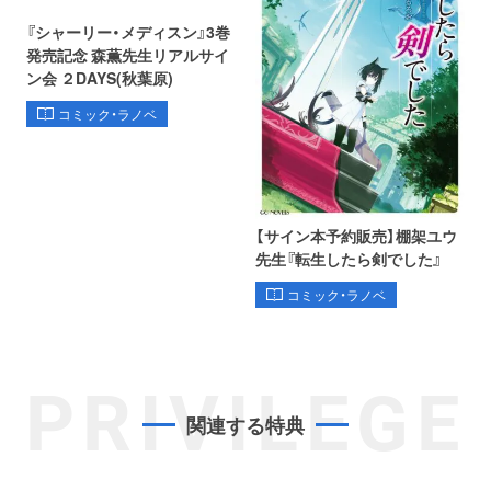
『シャーリー・メディスン』3巻
発売記念 森薫先生リアルサイ
ン会 ２DAYS(秋葉原)
コミック・ラノベ
【サイン本予約販売】棚架ユウ
先生『転生したら剣でした』
コミック・ラノベ
PRIVILEGE
関連する特典