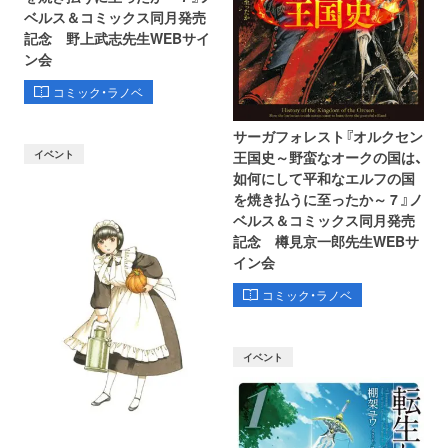
ベルス＆コミックス同月発売
記念 野上武志先生WEBサイ
ン会
コミック・ラノベ
サーガフォレスト『オルクセン
イベント
王国史～野蛮なオークの国は、
如何にして平和なエルフの国
を焼き払うに至ったか～ 7 』ノ
ベルス＆コミックス同月発売
記念 樽見京一郎先生WEBサ
イン会
コミック・ラノベ
イベント