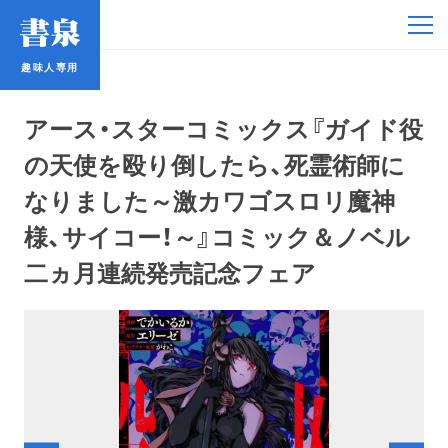
趣味人専用
趣味人専用
アース・スターコミックス『ガイド役
の天使を殴り倒したら、死霊術師に
なりました～激カワゴスロリ魔神
様、サイコー！～』コミック＆ノベル
アイドル
二ヵ月連続発売記念フェア
鉄道・バス
コミック・ラノベ
占い