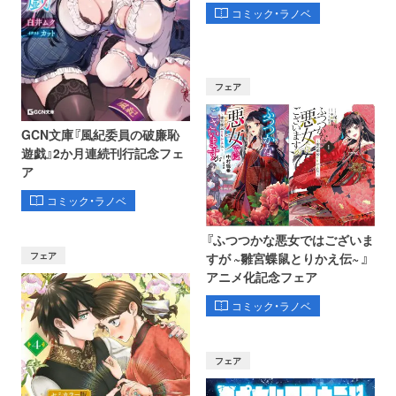
コミック・ラノベ
フェア
GCN文庫『風紀委員の破廉恥
遊戯』2か月連続刊行記念フェ
ア
コミック・ラノベ
『ふつつかな悪女ではございま
フェア
すが ~雛宮蝶鼠とりかえ伝~ 』
アニメ化記念フェア
コミック・ラノベ
フェア