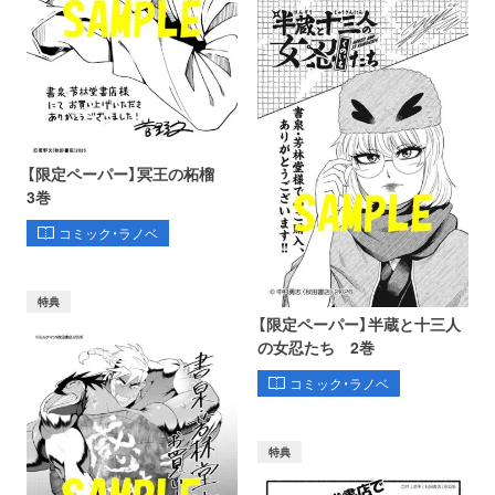
【限定ペーパー】冥王の柘榴
3巻
コミック・ラノベ
特典
【限定ペーパー】半蔵と十三人
の女忍たち 2巻
コミック・ラノベ
特典