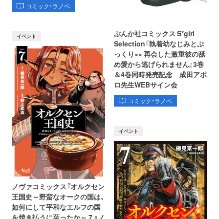
コミック・ラノベ
ぶんか社コミックス S*girl
イベント
Selection『執着幼なじみとぷ
っくり×× 再会した激重彼の舐
め愛から逃げられません』3巻
＆4巻同時発売記念 成田アポ
ロ先生WEBサイン会
コミック・ラノベ
イベント
ノヴァコミックス『オルクセン
王国史～野蛮なオークの国は、
如何にして平和なエルフの国
を焼き払うに至ったか～ 7 』ノ