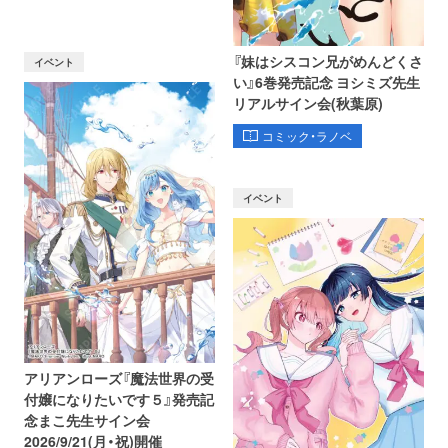
『妹はシスコン兄がめんどくさ
イベント
い』6巻発売記念 ヨシミズ先生
リアルサイン会(秋葉原)
コミック・ラノベ
イベント
アリアンローズ『魔法世界の受
付嬢になりたいです５』発売記
念まこ先生サイン会
2026/9/21(月・祝)開催