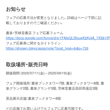
お知らせ
フェアの応募方法が変更となりました。詳細はページ下部に記
載しておりますのでご確認ください。
書泉・芳林堂書店 フェア応募フォーム
https://docs.google.com/forms/d/e/1FAIpQLSfoueK2KjJjA_7XS6
フェア応募券に関するガイドライン
https://shosen.tokyo/apps/note/?post_type=lp&p=726
取扱場所・販売日時
開催期間：2025/07/11(金)～2025/09/19(金)
フェア開催場所：書泉ブックタワー7階, 書泉ブックタワー8階, 書
泉グランデ2階, 書泉グランデ3階, 芳林堂書店高田馬場店3階
景品展示店舗：書泉ブックタワー8階
どの店舗でお買い上げでもフェアに応募可能です。