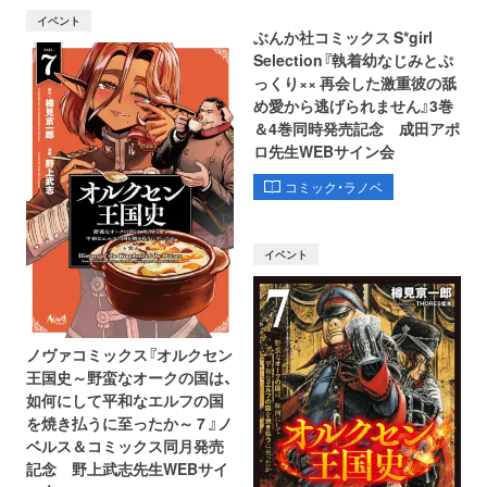
イベント
ぶんか社コミックス S*girl
Selection『執着幼なじみとぷ
っくり×× 再会した激重彼の舐
め愛から逃げられません』3巻
＆4巻同時発売記念 成田アポ
ロ先生WEBサイン会
コミック・ラノベ
イベント
ノヴァコミックス『オルクセン
王国史～野蛮なオークの国は、
如何にして平和なエルフの国
を焼き払うに至ったか～ 7 』ノ
ベルス＆コミックス同月発売
記念 野上武志先生WEBサイ