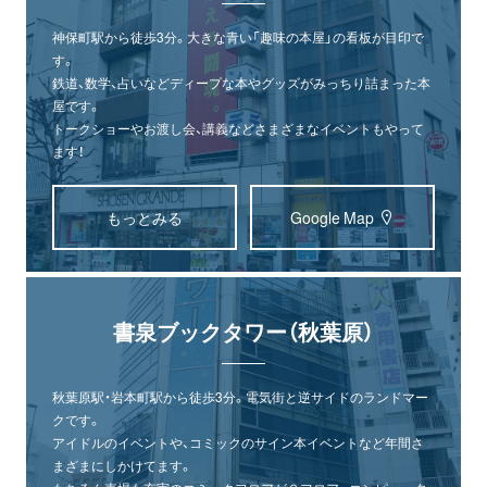
神保町駅から徒歩3分。大きな青い「趣味の本屋」の看板が目印で
す。
鉄道、数学、占いなどディープな本やグッズがみっちり詰まった本
屋です。
トークショーやお渡し会、講義などさまざまなイベントもやって
ます！
もっとみる
Google Map
書泉ブックタワー（秋葉原）
秋葉原駅・岩本町駅から徒歩3分。電気街と逆サイドのランドマー
クです。
アイドルのイベントや、コミックのサイン本イベントなど年間さ
まざまにしかけてます。