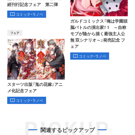
続刊行記念フェア 第二弾
コミック・ラノベ
ガルドコミックス『俺は学園頭
脳バトルの演出家！ 1 ～自称
フェア
モブが陰から描く最強主人公
無 双シナリオ～』発売記念 フ
ェア
コミック・ラノベ
スターツ出版『鬼の花嫁』アニ
メ化記念フェア
コミック・ラノベ
PICKUP
関連するピックアップ