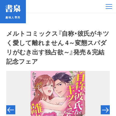
趣味人専用
趣味人専用
メルトコミックス『自称・彼氏がキツ
く愛して離れません 4～変態スパダ
リがむき出す独占欲～』発売＆完結
記念フェア
アイドル
鉄道・バス
コミック・ラノベ
占い