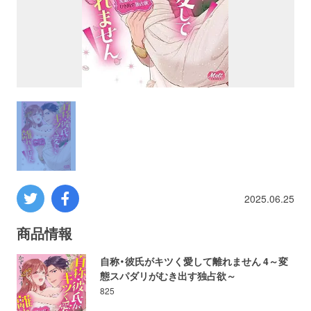
プロレス
数学
コンピューター
ミリタリー
その他
2025.06.25
イベント
特典
商品情報
自称・彼氏がキツく愛して離れません 4～変
フェア
お知らせ
態スパダリがむき出す独占欲～
825
会社概要
プライバシーポリシー