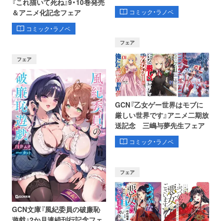
『これ描いて死ね』9・10巻発売
コミック・ラノベ
＆アニメ化記念フェア
コミック・ラノベ
フェア
フェア
GCN『乙女ゲー世界はモブに
厳しい世界です』アニメ二期放
送記念 三嶋与夢先生フェア
コミック・ラノベ
フェア
GCN文庫『風紀委員の破廉恥
遊戯』2か月連続刊行記念フェ