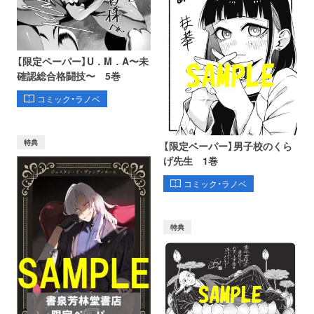
【限定ペーパー】U．M．A〜未
確認総合格闘技〜 5巻
コミック・ラノベ
特典
【限定ペーパー】男子校のくら
げ先生 1巻
コミック・ラノベ
特典