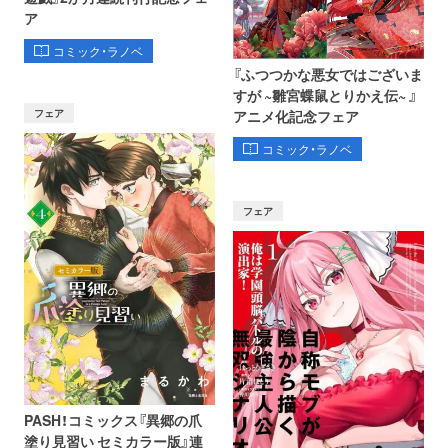
ア
コミック・ラノベ
『ふつつかな悪女ではございま
すが ~雛宮蝶鼠とりかえ伝~ 』
フェア
アニメ化記念フェア
コミック・ラノベ
フェア
PASH！コミックス『異郷の爪
塗り見習い セミカラー版』連