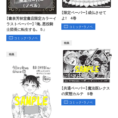
【限定ペーパー】成仏させて
よ！ 4巻
【書泉芳林堂書店限定カラーイ
ラストペーパー】『俺、悪役騎
コミック・ラノベ
士団長に転生する。 ５』
コミック・ラノベ
特典
特典
【共通ペーパー】魔法医レクス
の変態カルテ 5巻
コミック・ラノベ