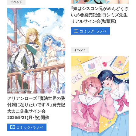
イベント
『妹はシスコン兄がめんどくさ
い』6巻発売記念 ヨシミズ先生
リアルサイン会(秋葉原)
コミック・ラノベ
イベント
アリアンローズ『魔法世界の受
付嬢になりたいです５』発売記
念まこ先生サイン会
2026/9/21(月・祝)開催
コミック・ラノベ