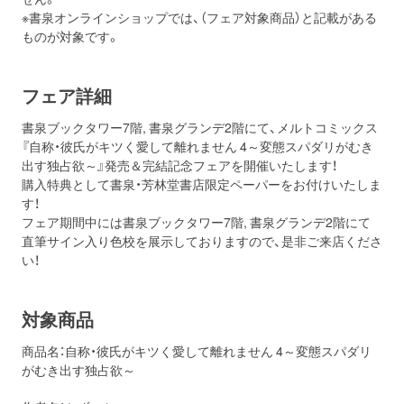
※書泉オンラインショップでは、（フェア対象商品）と記載がある
ものが対象です。
フェア詳細
書泉ブックタワー7階, 書泉グランデ2階にて、メルトコミックス
『自称・彼氏がキツく愛して離れません 4～変態スパダリがむき
出す独占欲～』発売＆完結記念フェアを開催いたします！
購入特典として書泉・芳林堂書店限定ペーパーをお付けいたしま
す！
フェア期間中には書泉ブックタワー7階, 書泉グランデ2階にて
直筆サイン入り色校を展示しておりますので、是非ご来店くださ
い！
対象商品
商品名：自称・彼氏がキツく愛して離れません 4～変態スパダリ
がむき出す独占欲～