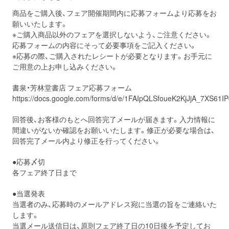
商品をご購入後、フェア開催期間内に応募フォームより応募をお
願いいたします。
※ご購入商品以外のフェアを選択しないよう、ご注意ください。
応募フォームの内容にそって必要事項をご記入ください。
※応募の際、ご購入されたレシートが必要となります。お手元に
ご用意の上お申し込みください。
書泉・芳林堂書店 フェア応募フォーム
https://docs.google.com/forms/d/e/1FAIpQLSfoueK2KjJjA_7XS6
回答後、お客様のもとへ回答完了メールが届きます。入力情報に
間違いがないか確認をお願いいたします。修正が必要な場合は、
回答完了メール内より修正を行ってください。
●応募〆切
各フェア終了日まで
●当選発表
当選者のみ、応募時のメールアドレス宛に当選の旨をご連絡いた
します。
当選メール送信日は、原則フェア終了日の10日後を予定してお