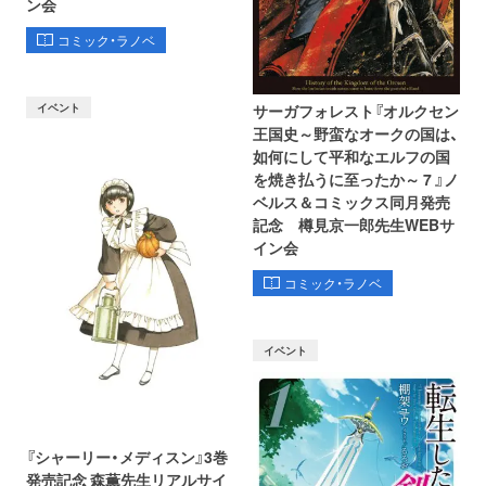
ン会
コミック・ラノベ
イベント
サーガフォレスト『オルクセン
王国史～野蛮なオークの国は、
如何にして平和なエルフの国
を焼き払うに至ったか～ 7 』ノ
ベルス＆コミックス同月発売
記念 樽見京一郎先生WEBサ
イン会
コミック・ラノベ
イベント
『シャーリー・メディスン』3巻
発売記念 森薫先生リアルサイ