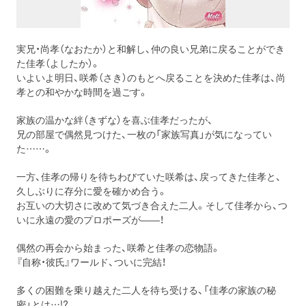
実兄・尚孝（なおたか）と和解し、仲の良い兄弟に戻ることができ
た佳孝（よしたか）。
いよいよ明日、咲希（さき）のもとへ戻ることを決めた佳孝は、尚
孝との和やかな時間を過ごす。
家族の温かな絆（きずな）を喜ぶ佳孝だったが、
兄の部屋で偶然見つけた、一枚の「家族写真」が気になってい
た……。
一方、佳孝の帰りを待ちわびていた咲希は、戻ってきた佳孝と、
久しぶりに存分に愛を確かめ合う。
お互いの大切さに改めて気づき合えた二人。そして佳孝から、つ
いに永遠の愛のプロポーズが――！
偶然の再会から始まった、咲希と佳孝の恋物語。
『自称・彼氏』ワールド、ついに完結！
多くの困難を乗り越えた二人を待ち受ける、「佳孝の家族の秘
密」とは…!?