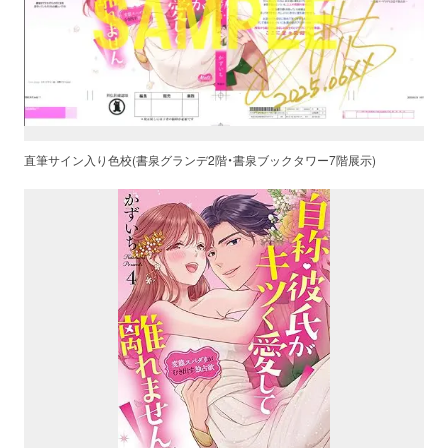
直筆サイン入り色校(書泉グランデ2階・書泉ブックタワー7階展示)