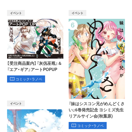
イベント
イベント
【受注商品案内】『灰仭巫覡』＆
『エア・ギア』アートPOPUP
コミック・ラノベ
『妹はシスコン兄がめんどくさ
イベント
い』6巻発売記念 ヨシミズ先生
リアルサイン会(秋葉原)
コミック・ラノベ