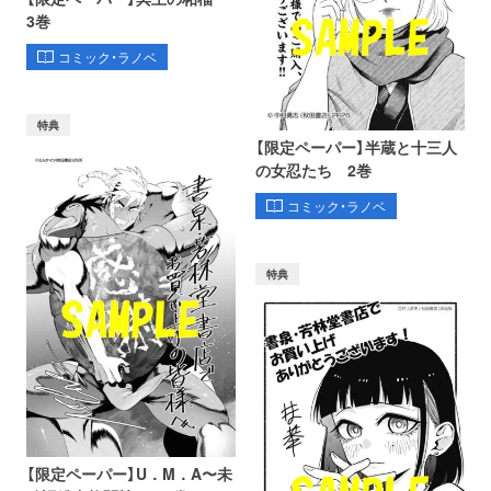
3巻
コミック・ラノベ
特典
【限定ペーパー】半蔵と十三人
の女忍たち 2巻
コミック・ラノベ
特典
【限定ペーパー】U．M．A〜未