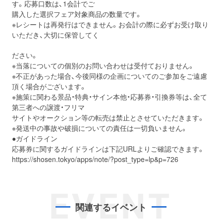
す。応募口数は、1会計でご
購入した選択フェア対象商品の数量です。
※レシートは再発行はできません。お会計の際に必ずお受け取り
いただき、大切に保管してく
ださい。
※当落についての個別のお問い合わせは受付ておりません。
※不正があった場合、今後同様の企画についてのご参加をご遠慮
頂く場合がございます。
※施策に関わる景品・特典・サイン本他・応募券・引換券等は、全て
第三者への譲渡・フリマ
サイトやオークション等の転売は禁止とさせていただきます。
※発送中の事故や破損についての責任は一切負いません。
●ガイドライン
応募券に関するガイドラインは下記URLよりご確認できます。
https://shosen.tokyo/apps/note/?post_type=lp&p=726
EVENT
関連するイベント