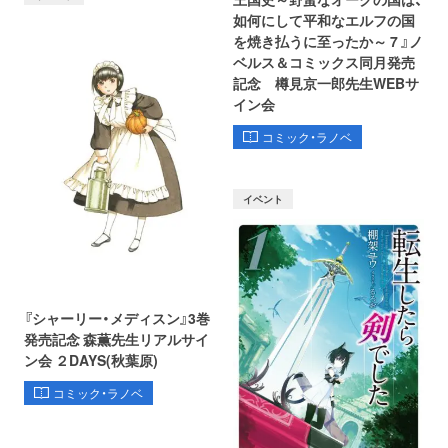
如何にして平和なエルフの国
を焼き払うに至ったか～ 7 』ノ
ベルス＆コミックス同月発売
記念 樽見京一郎先生WEBサ
イン会
コミック・ラノベ
イベント
『シャーリー・メディスン』3巻
発売記念 森薫先生リアルサイ
ン会 ２DAYS(秋葉原)
コミック・ラノベ