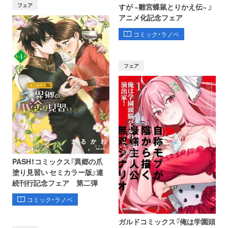
フェア
すが ~雛宮蝶鼠とりかえ伝~ 』
アニメ化記念フェア
コミック・ラノベ
フェア
PASH！コミックス『異郷の爪
塗り見習い セミカラー版』連
続刊行記念フェア 第二弾
コミック・ラノベ
ガルドコミックス『俺は学園頭