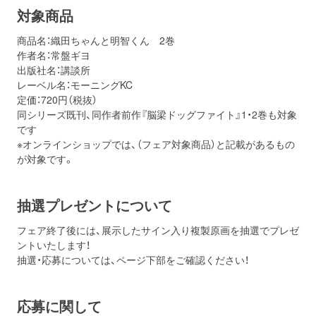
対象商品
商品名：織田ちゃんと明智くん 2巻
作者名：常盤ギヨ
出版社名：講談所
レーベル名：モーニングKC
定価：720円（税抜）
同シリーズ既刊、同作者前作『脳梁ドッグファイト』1・2巻も対象
です
※オンラインショップでは、（フェア対象商品）と記載があるもの
が対象です。
抽選プレゼントについて
フェア終了後には、展示したサイン入り複製原画を抽選でプレゼ
ントいたします！
抽選・応募については、ページ下部をご確認ください！
応募に関して