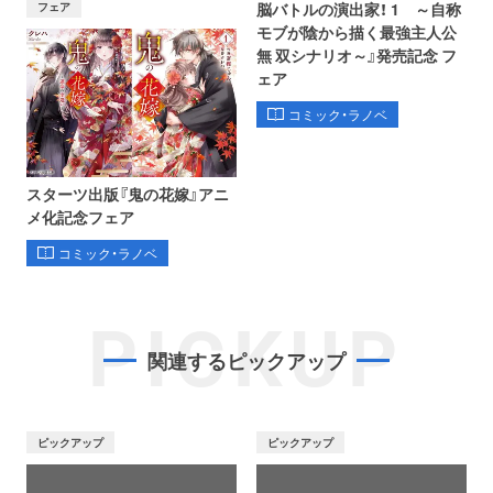
フェア
脳バトルの演出家！ 1 ～自称
モブが陰から描く最強主人公
無 双シナリオ～』発売記念 フ
ェア
コミック・ラノベ
スターツ出版『鬼の花嫁』アニ
メ化記念フェア
コミック・ラノベ
PICKUP
関連するピックアップ
ピックアップ
ピックアップ