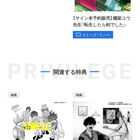
【サイン本予約販売】棚架ユウ
先生『転生したら剣でした』
コミック・ラノベ
PRIVILEGE
関連する特典
特典
特典