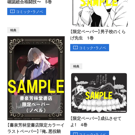
確認総合格闘技〜 5巻
コミック・ラノベ
特典
【限定ペーパー】男子校のくら
げ先生 1巻
コミック・ラノベ
特典
【限定ペーパー】成仏させて
よ！ 4巻
【書泉芳林堂書店限定カラーイ
ラストペーパー】『俺、悪役騎
コミック・ラノベ