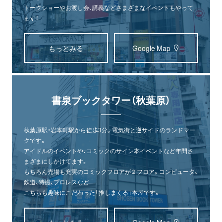
トークショーやお渡し会、講義などさまざまなイベントもやって
ます！
もっとみる
Google Map
書泉ブックタワー（秋葉原）
秋葉原駅・岩本町駅から徒歩3分。電気街と逆サイドのランドマー
クです。
アイドルのイベントや、コミックのサイン本イベントなど年間さ
まざまにしかけてます。
もちろん売場も充実のコミックフロアが２フロア。コンピュータ、
鉄道、特撮、プロレスなど
こちらも趣味にこだわった「推しまくる」本屋です。