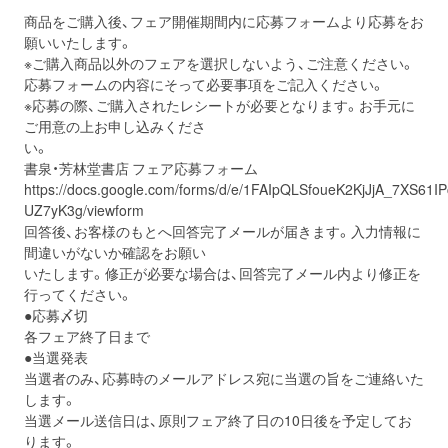
商品をご購入後、フェア開催期間内に応募フォームより応募をお
願いいたします。
※ご購入商品以外のフェアを選択しないよう、ご注意ください。
応募フォームの内容にそって必要事項をご記入ください。
※応募の際、ご購入されたレシートが必要となります。お手元に
ご用意の上お申し込みくださ
い。
書泉・芳林堂書店 フェア応募フォーム
https://docs.google.com/forms/d/e/1FAIpQLSfoueK2KjJjA_7XS61
UZ7yK3g/viewform
回答後、お客様のもとへ回答完了メールが届きます。入力情報に
間違いがないか確認をお願い
いたします。修正が必要な場合は、回答完了メール内より修正を
行ってください。
●応募〆切
各フェア終了日まで
●当選発表
当選者のみ、応募時のメールアドレス宛に当選の旨をご連絡いた
します。
当選メール送信日は、原則フェア終了日の10日後を予定してお
ります。