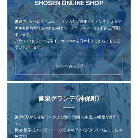
SHOSEN ONLINE SHOP
書泉でしか手に入らない「サイン入り写真集」「サイン本」「オリジ
ナル有償特典付きの女性向けコミック、ノベルズ」を多数ご用意し
ています。
グランデ・タワーの売場イチオシの本を日本中どこからでもご注
文いただけます。
もっとみる
書泉グランデ（神保町）
神保町駅から徒歩3分。大きな青い「趣味の本屋」の看板が目印で
す。
鉄道、数学、占いなどディープな本やグッズがみっちり詰まった本
屋です。