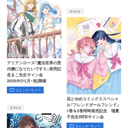
イベント
アリアンローズ『魔法世界の受
付嬢になりたいです５』発売記
念まこ先生サイン会
2026/9/21(月・祝)開催
コミック・ラノベ
花とゆめコミックススペシャ
ル『フレンドガールフレンド』
イベント
1巻＆2巻同時発売記念 瑠夏
子先生WEBサイン会
コミック・ラノベ