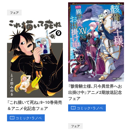
フェア
『骸骨騎士様、只今異世界へお
出掛け中』アニメ2期放送記念
フェア
『これ描いて死ね』9・10巻発売
コミック・ラノベ
＆アニメ化記念フェア
コミック・ラノベ
フェア