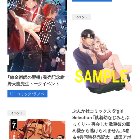
イベント
「錬金術師の聖櫃」発売記念紺
野天龍先生トークイベント
コミック・ラノベ
ぶんか社コミックス S*girl
イベント
Selection『執着幼なじみとぷ
っくり×× 再会した激重彼の舐
め愛から逃げられません』3巻
＆4巻同時発売記念 成田アポ