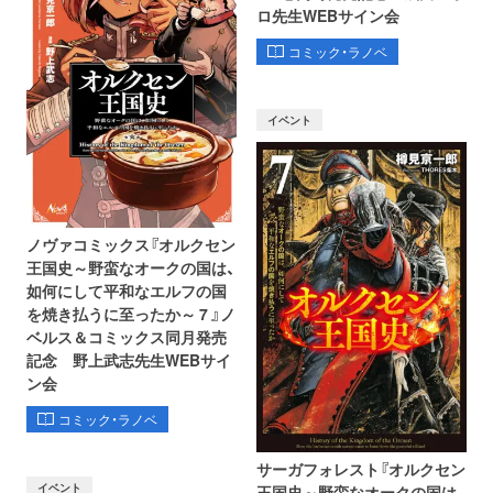
ロ先生WEBサイン会
コミック・ラノベ
イベント
ノヴァコミックス『オルクセン
王国史～野蛮なオークの国は、
如何にして平和なエルフの国
を焼き払うに至ったか～ 7 』ノ
ベルス＆コミックス同月発売
記念 野上武志先生WEBサイ
ン会
コミック・ラノベ
サーガフォレスト『オルクセン
イベント
王国史～野蛮なオークの国は、