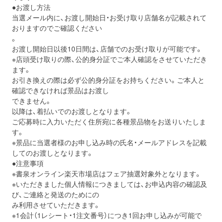
●お渡し方法
当選メール内に、お渡し開始日・お受け取り店舗名が記載されて
おりますのでご確認ください
。
お渡し開始日以後10日間は、店舗でのお受け取りが可能です。
※店頭受け取りの際、公的身分証でご本人確認をさせていただき
ます。
お引き換えの際は必ず公的身分証をお持ちください。ご本人と
確認できなければ景品はお渡し
できません。
以降は、着払いでのお渡しとなります。
ご応募時に入力いただく住所宛に各種景品物をお送りいたしま
す。
※景品に当選者様のお申し込み時の氏名・メールアドレスを記載
してのお渡しとなります。
●注意事項
※書泉オンライン楽天市場店はフェア抽選対象外となります。
※いただきました個人情報につきましては、お申込内容の確認及
び、ご連絡と発送のためにの
み利用させていただきます。
※1会計（1レシート・1注文番号）につき1回お申し込みが可能で