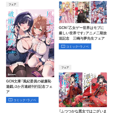
フェア
GCN『乙女ゲー世界はモブに
厳しい世界です』アニメ二期放
送記念 三嶋与夢先生フェア
コミック・ラノベ
フェア
GCN文庫『風紀委員の破廉恥
遊戯』2か月連続刊行記念フェ
ア
コミック・ラノベ
『ふつつかな悪女ではございま