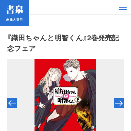
趣味人専用
趣味人専用
『織田ちゃんと明智くん』2巻発売記
念フェア
アイドル
鉄道・バス
コミック・ラノベ
占い