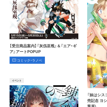
【受注商品案内】『灰仭巫覡』＆『エア・ギ
ア』アートPOPUP
コミック・ラノベ
イベント
『妹はシス
売記念 ヨ
葉原)