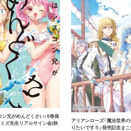
コン兄がめんどくさい』6巻発
アリアンローズ『魔法世界の
シミズ先生リアルサイン会(秋
りたいです５』発売記念まこ