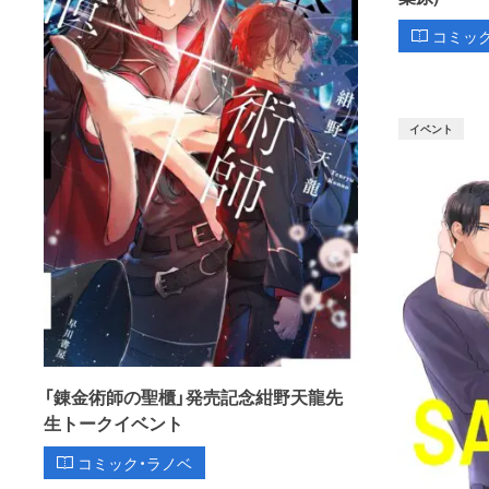
コミッ
イベント
「錬金術師の聖櫃」発売記念紺野天龍先
生トークイベント
コミック・ラノベ