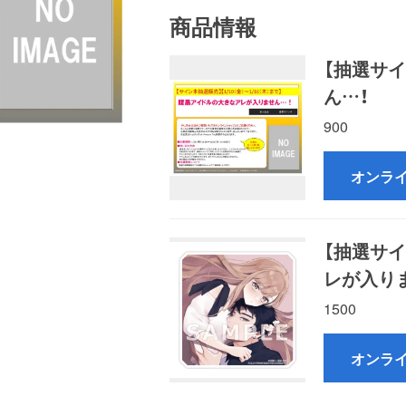
商品情報
【抽選サ
ん…！
900
オンラ
【抽選サ
レが入り
1500
オンラ