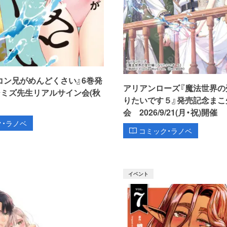
コン兄がめんどくさい』6巻発
アリアンローズ『魔法世界の
シミズ先生リアルサイン会(秋
りたいです５』発売記念まこ
会 2026/9/21(月・祝)開催
ク・ラノベ
コミック・ラノベ
イベント