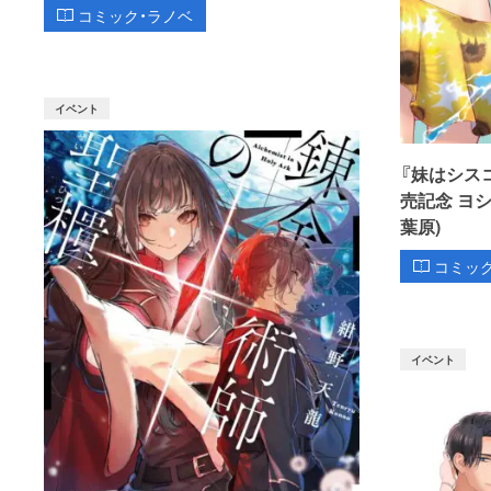
コミック・ラノベ
イベント
『妹はシス
売記念 ヨ
葉原)
コミッ
イベント