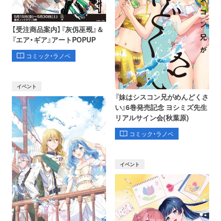
【受注商品案内】『灰仭巫覡』＆
『エア・ギア』アートPOPUP
コミック・ラノベ
イベント
『妹はシスコン兄がめんどくさ
い』6巻発売記念 ヨシミズ先生
リアルサイン会(秋葉原)
コミック・ラノベ
イベント