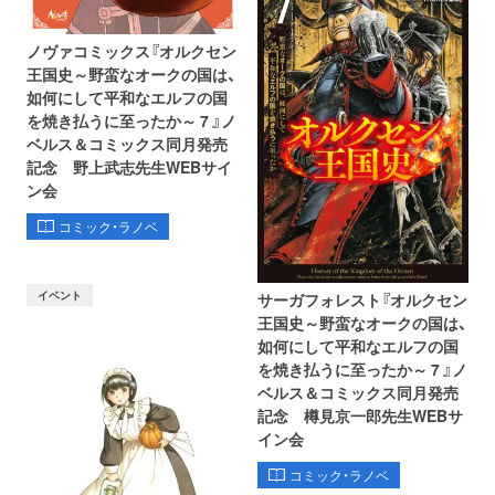
ノヴァコミックス『オルクセン
王国史～野蛮なオークの国は、
如何にして平和なエルフの国
を焼き払うに至ったか～ 7 』ノ
ベルス＆コミックス同月発売
記念 野上武志先生WEBサイ
ン会
コミック・ラノベ
イベント
サーガフォレスト『オルクセン
王国史～野蛮なオークの国は、
如何にして平和なエルフの国
を焼き払うに至ったか～ 7 』ノ
ベルス＆コミックス同月発売
記念 樽見京一郎先生WEBサ
イン会
コミック・ラノベ