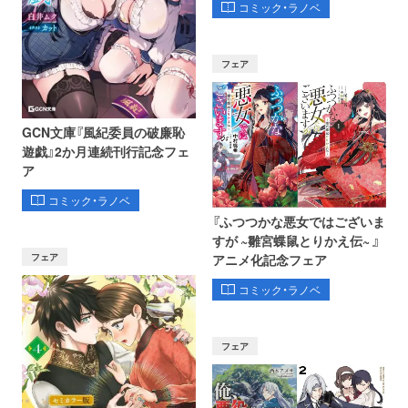
コミック・ラノベ
フェア
GCN文庫『風紀委員の破廉恥
遊戯』2か月連続刊行記念フェ
ア
コミック・ラノベ
『ふつつかな悪女ではございま
すが ~雛宮蝶鼠とりかえ伝~ 』
フェア
アニメ化記念フェア
コミック・ラノベ
フェア