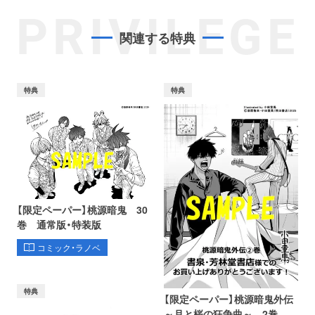
PRIVILEGE
関連する特典
特典
特典
【限定ペーパー】桃源暗鬼 30
巻 通常版・特装版
コミック・ラノベ
特典
【限定ペーパー】桃源暗鬼外伝
～月と桜の狂争曲～ 2巻