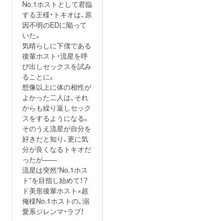
No.1ホストとして君臨
する王様・トキオは、原
因不明のEDに陥って
いた。
気晴らしに下僕である
後輩ホスト・流星を呼
び出しセックスを試み
ることに。
想像以上に体の相性が
よかった二人は、それ
からも繰り返しセック
スをするようになる。
そのうえ流星が自分を
好きだと知り、更に気
分が良くなるトキオだ
ったが——
流星は突然”No.1ホス
ト”を目指し始めて！？
ド美形後輩ホスト×超
俺様No.1ホストの、溺
愛系ジレンマ・ラブ！