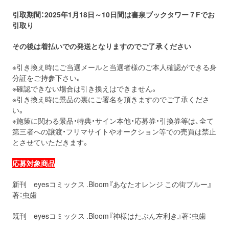
引取期間：2025年1月18
日～10日間は書泉ブックタワー７Fでお
引取り
その後は着払いでの発送となりますのでご了承ください
※引き換え時にご当選メールと当選者様のご本人確認ができる身
分証をご持参下さい。
※確認できない場合は引き換えはできません。
※引き換え時に景品の裏にご署名を頂きますのでご了承くださ
い。
※施策に関わる景品・特典・サイン本他・応募券・引換券等は、全て
第三者への譲渡・フリマサイトやオークション等での売買は禁止
とさせていただきます。
応募対象商品
新刊 eyesコミックス .Bloom『あなたオレンジ この街ブルー』
著：虫歯
既刊 eyesコミックス .Bloom『神様はたぶん左利き』著：虫歯