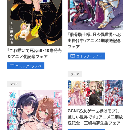
『骸骨騎士様、只今異世界へお
出掛け中』アニメ2期放送記念
フェア
『これ描いて死ね』9・10巻発売
コミック・ラノベ
＆アニメ化記念フェア
コミック・ラノベ
フェア
フェア
GCN『乙女ゲー世界はモブに
厳しい世界です』アニメ二期放
送記念 三嶋与夢先生フェア