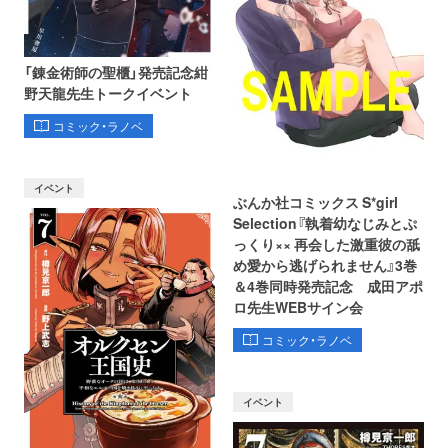
「錬金術師の聖櫃」発売記念紺
野天龍先生トークイベント
コミック・ラノベ
イベント
ぶんか社コミックス S*girl
Selection『執着幼なじみとぷ
っくり×× 再会した激重彼の舐
め愛から逃げられません』3巻
＆4巻同時発売記念 成田アポ
ロ先生WEBサイン会
コミック・ラノベ
イベント