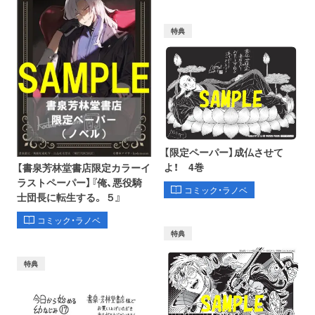
特典
【限定ペーパー】成仏させて
よ！ 4巻
【書泉芳林堂書店限定カラーイ
ラストペーパー】『俺、悪役騎
コミック・ラノベ
士団長に転生する。 ５』
コミック・ラノベ
特典
特典