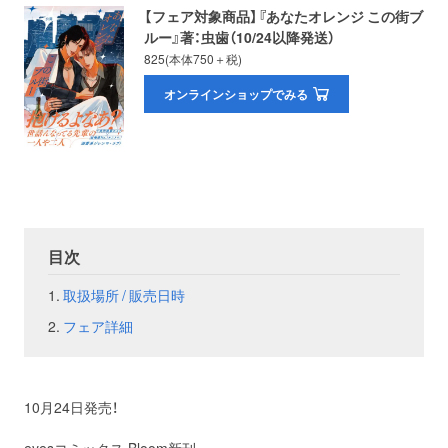
【フェア対象商品】『あなたオレンジ この街ブ
ルー』著：虫歯（10/24以降発送）
お問い合わせ
取材のお申し込み
825(本体750＋税)
オンラインショップでみる
目次
取扱場所 / 販売日時
フェア詳細
10月24日発売！