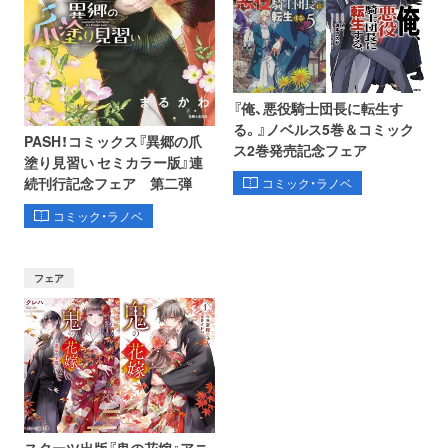
『俺、悪役騎士団長に転生す
る。』ノベルス5巻＆コミック
PASH！コミックス『異郷の爪
ス2巻発売記念フェア
塗り見習い セミカラー版』連
続刊行記念フェア 第二弾
コミック・ラノベ
コミック・ラノベ
フェア