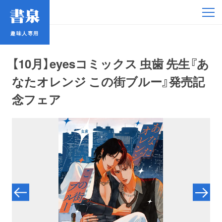
趣味人専用
趣味人専用
【10月】eyesコミックス 虫歯 先生『あ
なたオレンジ この街ブルー』発売記
念フェア
アイドル
鉄道・バス
コミック・ラノベ
占い