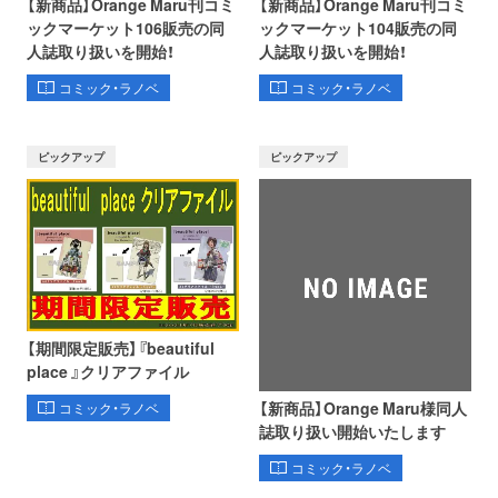
【新商品】Orange Maru刊コミ
【新商品】Orange Maru刊コミ
ックマーケット106販売の同
ックマーケット104販売の同
人誌取り扱いを開始！
人誌取り扱いを開始！
コミック・ラノベ
コミック・ラノベ
ピックアップ
ピックアップ
【期間限定販売】『beautiful
place 』クリアファイル
【新商品】Orange Maru様同人
コミック・ラノベ
誌取り扱い開始いたします
オンライン
書泉グランデ
書泉ブックタワー
コミック・ラノベ
ショップ
（神保町）
（秋葉原）