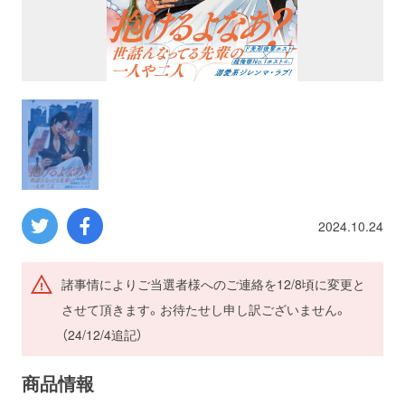
プロレス
数学
コンピューター
ミリタリー
2024.10.24
その他
諸事情によりご当選者様へのご連絡を12/8頃に変更と
イベント
特典
させて頂きます。お待たせし申し訳ございません。
（24/12/4追記）
フェア
お知らせ
商品情報
会社概要
プライバシーポリシー