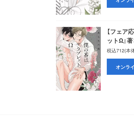
【フェア
ットΩ』著
税込712(本体
オンラ