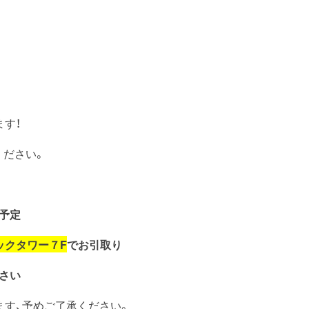
す！
ください。
予定
ックタワー７F
でお引取り
さい
ます、予めご了承ください。