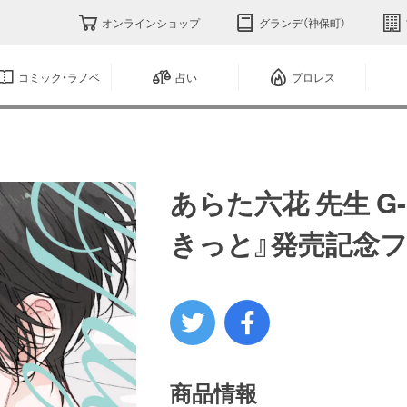
オンラインショップ
グランデ（神保町）
コミック・ラノベ
占い
プロレス
あらた六花 先生 G-
きっと』発売記念
商品情報