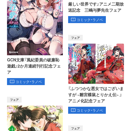
厳しい世界です』アニメ二期放
送記念 三嶋与夢先生フェア
コミック・ラノベ
フェア
GCN文庫『風紀委員の破廉恥
遊戯』2か月連続刊行記念フェ
ア
コミック・ラノベ
『ふつつかな悪女ではございま
すが ~雛宮蝶鼠とりかえ伝~ 』
フェア
アニメ化記念フェア
コミック・ラノベ
フェア