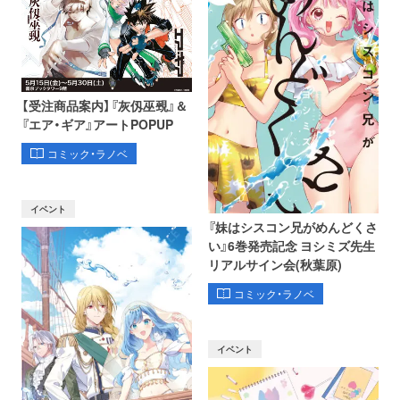
【受注商品案内】『灰仭巫覡』＆
『エア・ギア』アートPOPUP
コミック・ラノベ
イベント
『妹はシスコン兄がめんどくさ
い』6巻発売記念 ヨシミズ先生
リアルサイン会(秋葉原)
コミック・ラノベ
イベント