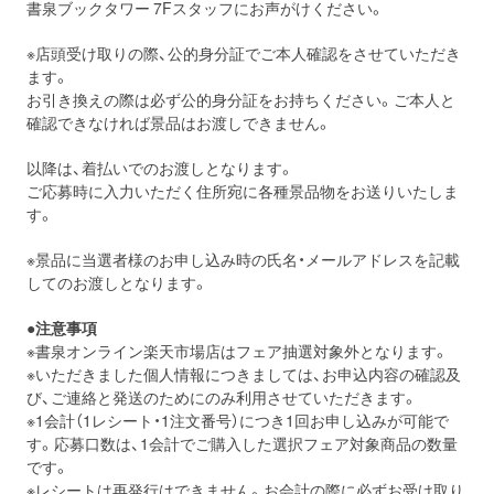
書泉ブックタワー 7Fスタッフにお声がけください。
※店頭受け取りの際、公的身分証でご本人確認をさせていただき
ます。
お引き換えの際は必ず公的身分証をお持ちください。ご本人と
確認できなければ景品はお渡しできません。
以降は、着払いでのお渡しとなります。
ご応募時に入力いただく住所宛に各種景品物をお送りいたしま
す。
※景品に当選者様のお申し込み時の氏名・メールアドレスを記載
してのお渡しとなります。
●注意事項
※書泉オンライン楽天市場店はフェア抽選対象外となります。
※いただきました個人情報につきましては、お申込内容の確認及
び、ご連絡と発送のためにのみ利用させていただきます。
※1会計（1レシート・1注文番号）につき1回お申し込みが可能で
す。応募口数は、1会計でご購入した選択フェア対象商品の数量
です。
※レシートは再発行はできません。お会計の際に必ずお受け取り