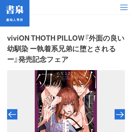
趣味人専用
趣味人専用
viviON THOTH PILLOW『外面の良い
幼馴染 ー執着系兄弟に堕とされる
ー』発売記念フェア
アイドル
鉄道・バス
コミック・ラノベ
占い