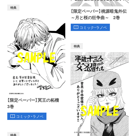
特典
【限定ペーパー】桃源暗鬼外伝
～月と桜の狂争曲～ 2巻
コミック・ラノベ
特典
【限定ペーパー】冥王の柘榴
3巻
コミック・ラノベ
特典