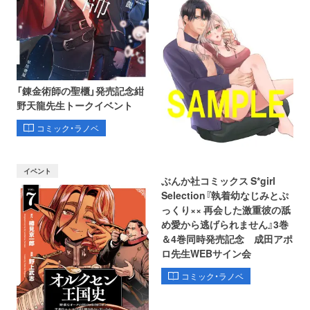
「錬金術師の聖櫃」発売記念紺
野天龍先生トークイベント
コミック・ラノベ
イベント
ぶんか社コミックス S*girl
Selection『執着幼なじみとぷ
っくり×× 再会した激重彼の舐
め愛から逃げられません』3巻
＆4巻同時発売記念 成田アポ
ロ先生WEBサイン会
コミック・ラノベ