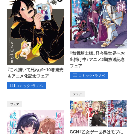
『骸骨騎士様、只今異世界へお
出掛け中』アニメ2期放送記念
フェア
『これ描いて死ね』9・10巻発売
コミック・ラノベ
＆アニメ化記念フェア
コミック・ラノベ
フェア
フェア
GCN『乙女ゲー世界はモブに