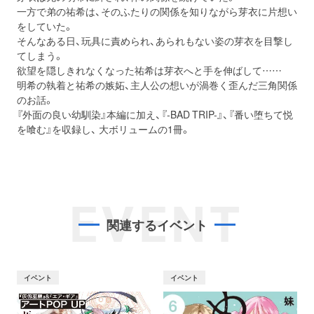
一方で弟の祐希は、そのふたりの関係を知りながら芽衣に片想い
をしていた。
そんなある日、玩具に責められ、あられもない姿の芽衣を目撃し
てしまう。
欲望を隠しきれなくなった祐希は芽衣へと手を伸ばして……
明希の執着と祐希の嫉妬、主人公の想いが渦巻く歪んだ三角関係
のお話。
『外面の良い幼馴染』本編に加え、『-BAD TRIP-』、『番い堕ちて悦
を喰む』を収録し、 大ボリュームの1冊。
EVENT
関連するイベント
イベント
イベント