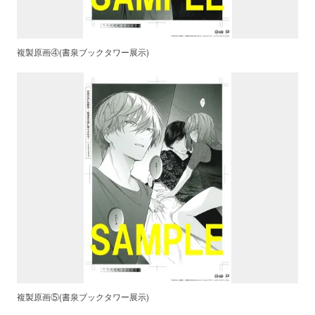
複製原画④(書泉ブックタワー展示)
複製原画⑤(書泉ブックタワー展示)