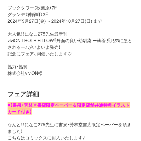
ブックタワー（秋葉原）7F
グランデ（神保町）2F
2024年9月27日(金) ～2024年10月27日(日) まで
大人気！！になこ275先生最新刊
viviON THOTH PILLOW『外面の良い幼馴染 ー執着系兄弟に堕と
されるー』がいよいよ発売！
記念にフェア、開催いたします♡
協力・協賛
株式会社
viviON
様
フェア詳細
■【書泉・芳林堂書店限定ペーパー＆限定店舗共通特典イラスト
カード付き】
なんと！！になこ275先生に書泉・芳林堂書店限定ペーパーを頂き
ました！
こちらはコミックスに封入いたします♪