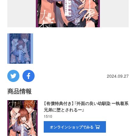
プロレス
数学
コンピューター
ミリタリー
2024.09.27
その他
商品情報
イベント
特典
【有償特典付き】『外面の良い幼馴染 ー執着系
兄弟に堕とされるー』
フェア
お知らせ
1510
オンラインショップでみる
会社概要
プライバシーポリシー