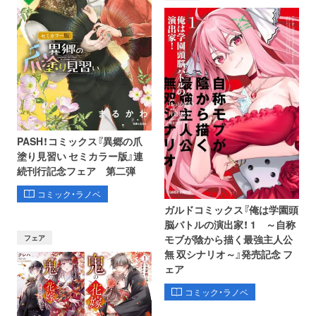
PASH！コミックス『異郷の爪
塗り見習い セミカラー版』連
続刊行記念フェア 第二弾
コミック・ラノベ
ガルドコミックス『俺は学園頭
脳バトルの演出家！ 1 ～自称
フェア
モブが陰から描く最強主人公
無 双シナリオ～』発売記念 フ
ェア
コミック・ラノベ